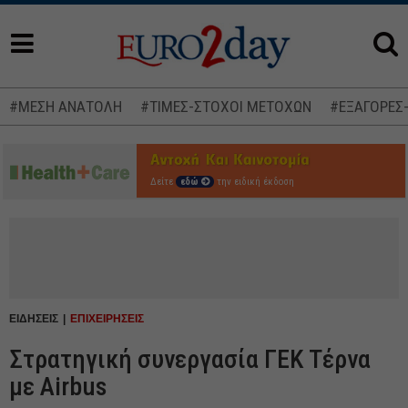
#ΜΕΣΗ ΑΝΑΤΟΛΗ
#ΤΙΜΕΣ-ΣΤΟΧΟΙ ΜΕΤΟΧΩΝ
#ΕΞΑΓΟΡΕΣ
Δείτε
εδώ
την ειδική έκδοση
ΕΙΔΗΣΕΙΣ
ΕΠΙΧΕΙΡΗΣΕΙΣ
Στρατηγική συνεργασία ΓΕΚ Τέρνα
με Airbus