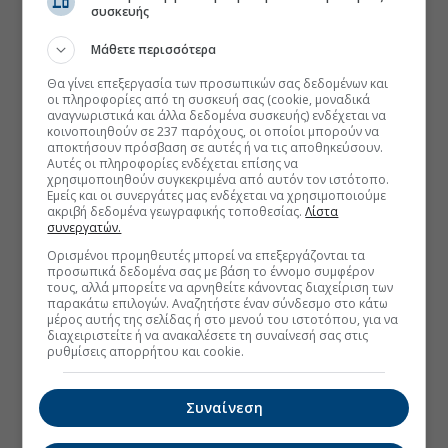
συσκευής
Μάθετε περισσότερα
Θα γίνει επεξεργασία των προσωπικών σας δεδομένων και
οι πληροφορίες από τη συσκευή σας (cookie, μοναδικά
αναγνωριστικά και άλλα δεδομένα συσκευής) ενδέχεται να
κοινοποιηθούν σε 237 παρόχους, οι οποίοι μπορούν να
αποκτήσουν πρόσβαση σε αυτές ή να τις αποθηκεύσουν.
Αυτές οι πληροφορίες ενδέχεται επίσης να
χρησιμοποιηθούν συγκεκριμένα από αυτόν τον ιστότοπο.
Εμείς και οι συνεργάτες μας ενδέχεται να χρησιμοποιούμε
ακριβή δεδομένα γεωγραφικής τοποθεσίας.
Λίστα
συνεργατών.
Ορισμένοι προμηθευτές μπορεί να επεξεργάζονται τα
προσωπικά δεδομένα σας με βάση το έννομο συμφέρον
τους, αλλά μπορείτε να αρνηθείτε κάνοντας διαχείριση των
παρακάτω επιλογών. Αναζητήστε έναν σύνδεσμο στο κάτω
μέρος αυτής της σελίδας ή στο μενού του ιστοτόπου, για να
διαχειριστείτε ή να ανακαλέσετε τη συναίνεσή σας στις
ρυθμίσεις απορρήτου και cookie.
Συναίνεση