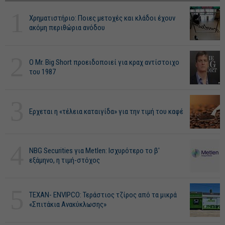
1
Χρηματιστήριο: Ποιες μετοχές και κλάδοι έχουν
ακόμη περιθώρια ανόδου
2
O Mr. Big Short προειδοποιεί για κραχ αντίστοιχο
του 1987
3
Ερχεται η «τέλεια καταιγίδα» για την τιμή του καφέ
4
NBG Securities για Metlen: Ισχυρότερο το β'
εξάμηνο, η τιμή-στόχος
5
ΤΕΧΑΝ- ENVIPCO: Τεράστιος τζίρος από τα μικρά
«Σπιτάκια Ανακύκλωσης»