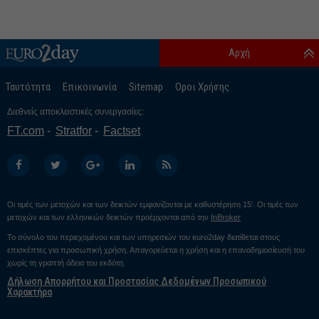
Αρχή
Ταυτότητα
Επικοινωνία
Sitemap
Οροι Χρήσης
Διεθνείς αποκλειστικές συνεργασίες:
FT.com
Stratfor
Factset
Οι τιμές των μετοχών και των δεικτών εμφανίζονται με καθυστέρηση 15’. Οι τιμές των
μετοχών και των ελληνικών δεικτών προέρχονται από την
InBroker
Το σύνολο του περιεχομένου και των υπηρεσιών του euro2day διατίθεται στους
επισκέπτες για προσωπική χρήση. Απαγορεύεται η χρήση και η επαναδημοσίευσή του
χωρίς τη γραπτή άδεια του εκδότη.
Δήλωση Απορρήτου και Προστασίας Δεδομένων Προσωπικού
Χαρακτήρα