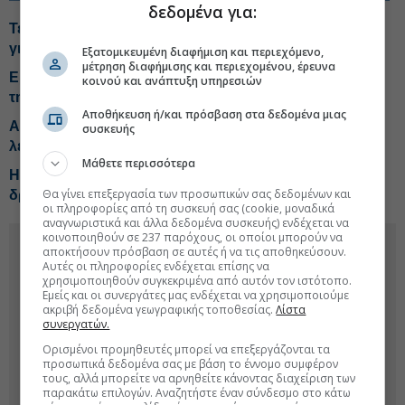
δεδομένα για:
Τέμπη: Συνεχίζονται οι τοποθετήσεις των συνηγόρων
για τα αιτήματα αναβολής της δίκης
Εξατομικευμένη διαφήμιση και περιεχόμενο,
μέτρηση διαφήμισης και περιεχομένου, έρευνα
Ερώτηση Μανιάτη σε Κομισιόν γιατί δεν λειτουργεί η
κοινού και ανάπτυξη υπηρεσιών
τηλεδιοίκηση στα τρένα
Αποθήκευση ή/και πρόσβαση στα δεδομένα μιας
Αποστολάκη: Το σύστημα αυτόματης προστασίας δεν
συσκευής
λειτουργεί ακόμη στους σιδηρόδρομους
Μάθετε περισσότερα
Hellenic Train: Ακινητοποιήθηκε η αμαξοστοιχία στο
Θα γίνει επεξεργασία των προσωπικών σας δεδομένων και
δρομολόγιο Θεσσαλονίκη-Σέρρες
οι πληροφορίες από τη συσκευή σας (cookie, μοναδικά
αναγνωριστικά και άλλα δεδομένα συσκευής) ενδέχεται να
κοινοποιηθούν σε 237 παρόχους, οι οποίοι μπορούν να
αποκτήσουν πρόσβαση σε αυτές ή να τις αποθηκεύσουν.
Αυτές οι πληροφορίες ενδέχεται επίσης να
χρησιμοποιηθούν συγκεκριμένα από αυτόν τον ιστότοπο.
Εμείς και οι συνεργάτες μας ενδέχεται να χρησιμοποιούμε
ακριβή δεδομένα γεωγραφικής τοποθεσίας.
Λίστα
συνεργατών.
Ορισμένοι προμηθευτές μπορεί να επεξεργάζονται τα
προσωπικά δεδομένα σας με βάση το έννομο συμφέρον
τους, αλλά μπορείτε να αρνηθείτε κάνοντας διαχείριση των
παρακάτω επιλογών. Αναζητήστε έναν σύνδεσμο στο κάτω