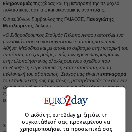
κληρονομιάς
της χώρας και τη μετατροπή της σε μοχλό
πολιτιστικής, αστικής και οικονομικής ανάπτυξης.
Ο Διευθύνων Σύμβουλος της ΓΑΙΑΟΣΕ,
Παναγιώτης
Μπαλωμένος
, δήλωσε:
«Ο Σιδηροδρομικός Σταθμός Πελοποννήσου αποτελεί ένα
μοναδικό ιστορικό και αρχιτεκτονικό τοπόσημο για την
Αθήνα. Μεθοδικά και με απόλυτο σεβασμό στην ιστορική του
ταυτότητα, προχωρούμε, εντός των χρονοδιαγραμμάτων,
στην υλοποίηση ενός ολοκληρωμένου σχεδίου που
συνδυάζει την προστασία, την αποκατάσταση, και τη
μελλοντική του αξιοποίηση. Στόχος μας είναι η
επαναφορά
του Σταθμού στη ζωή της πόλης, μετατρέποντάς τον σε έναν
ζωντανό πυρήνα πολιτισμού και συνοδών ήπιων χρήσεων,
προς όφελος των πολιτών, συμβάλλοντας ουσιαστικά στην
ευρύτερη αστική ανάπτυξη».
#Τρένο, σιδηρόδρομος
Ο εκδότης euro2day.gr ζητάει τη
συγκατάθεσή σας προκειμένου να
ΣΧΕΤΙΚΑ ΘΕΜΑΤΑ
χρησιμοποιήσει τα προσωπικά σας