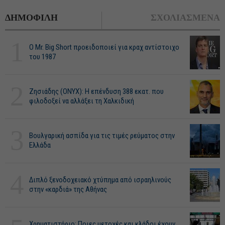
ΔΗΜΟΦΙΛΗ
ΣΧΟΛΙΑΣΜΕΝΑ
1
O Mr. Big Short προειδοποιεί για κραχ αντίστοιχο
του 1987
2
Ζησιάδης (ONYX): Η επένδυση 388 εκατ. που
φιλοδοξεί να αλλάξει τη Χαλκιδική
3
Βουλγαρική ασπίδα για τις τιμές ρεύματος στην
Ελλάδα
4
Διπλό ξενοδοχειακό χτύπημα από ισραηλινούς
στην «καρδιά» της Αθήνας
Χρηματιστήριο: Ποιες μετοχές και κλάδοι έχουν