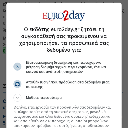
εδώ και πολλά χρόνια να διαθέτουν πολύ μεγάλο θετικό
καθαρό ταμείο (συχνά αυξανόμενο από έτος σε έτος), καθώς
οι θετικές ελεύθερες ταμειακές ροές που παράγουν
υπερακοντίζουν τις χρηματικές εκροές για επενδύσεις και
Ο εκδότης euro2day.gr ζητάει τη
χρηματικές διανομές προς τους μετόχους.
συγκατάθεσή σας προκειμένου να
Μετά την απόφαση για πώληση του ακινήτου της, μέσα στο
χρησιμοποιήσει τα προσωπικά σας
2026 διαθέτει θετικό καθαρό ταμείο και η
Intertech
ΙΝΤΕΤ
δεδομένα για:
0,00%
.
#Εισηγμένες Χρηματιστήριο
#Εξαγορά-συγχώνευση
Εξατομικευμένη διαφήμιση και περιεχόμενο,
μέτρηση διαφήμισης και περιεχομένου, έρευνα
κοινού και ανάπτυξη υπηρεσιών
#Αποτελέσματα εισηγμένων
Αποθήκευση ή/και πρόσβαση στα δεδομένα μιας
ΣΧΕΤΙΚΑ ΘΕΜΑΤΑ
συσκευής
Μάθετε περισσότερα
CrediaBank: Ρεκόρ σε εκταμιεύσεις και
Θα γίνει επεξεργασία των προσωπικών σας δεδομένων και
επαναλαμβανόμενα κέρδη προ προβλέψεων
οι πληροφορίες από τη συσκευή σας (cookie, μοναδικά
αναγνωριστικά και άλλα δεδομένα συσκευής) ενδέχεται να
Επιδόσεις-ρεκόρ από Metlen στο εξάμηνο, EBITDA στα
κοινοποιηθούν σε 237 παρόχους, οι οποίοι μπορούν να
550 εκατ. ευρώ
αποκτήσουν πρόσβαση σε αυτές ή να τις αποθηκεύσουν.