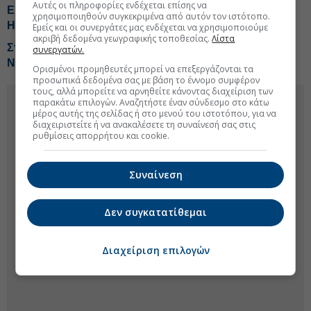
Αυτές οι πληροφορίες ενδέχεται επίσης να
Είσοδο στα protein beverages εξετάζει η Coca Cola
χρησιμοποιηθούν συγκεκριμένα από αυτόν τον ιστότοπο.
HBC
Εμείς και οι συνεργάτες μας ενδέχεται να χρησιμοποιούμε
ακριβή δεδομένα γεωγραφικής τοποθεσίας.
Λίστα
Στρατηγική επένδυση του EFA Group στη Fractal
συνεργατών.
Networx της Κύπρου
Ορισμένοι προμηθευτές μπορεί να επεξεργάζονται τα
προσωπικά δεδομένα σας με βάση το έννομο συμφέρον
τους, αλλά μπορείτε να αρνηθείτε κάνοντας διαχείριση των
παρακάτω επιλογών. Αναζητήστε έναν σύνδεσμο στο κάτω
μέρος αυτής της σελίδας ή στο μενού του ιστοτόπου, για να
διαχειριστείτε ή να ανακαλέσετε τη συναίνεσή σας στις
ρυθμίσεις απορρήτου και cookie.
Συναίνεση
Δεν συγκατατίθεμαι
Διαχείριση επιλογών