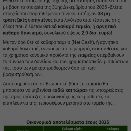
Ενδεικτικό στοιχείο της ισχυρής ρευστότητας αποτελεί το ότι
με βάση τα στοιχεία της 31ης Δεκεμβρίου του 2025 -βλέπε
στοιχεία του παρατιθέμενου πίνακα- υπήρχαν
38 μη
τραπεζικές εισηγμένες
(κάτι λιγότερο από τέσσερις στις
δέκα) που διέθεταν
θετικό καθαρό ταμείο
, ή
αρνητικό
καθαρό δανεισμό
, συνολικού ύψους
2,9 δισ. ευρώ
!
Με τον όρο θετικό καθαρό ταμείο (Net Cash), ή αρνητικό
καθαρό δανεισμό, εννοούμε ότι τα μετρητά, οι καταθέσεις και
τα χρηματοοικονομικά προϊόντα της εταιρείας υπερβαίνουν
το σύνολο των δανείων και των χρηματοδοτικών μισθώσεών
της, τόσο των μακροπρόθεσμων όσο και των
βραχυπρόθεσμων.
Αυτό σημαίνει ότι σε θεωρητική βάση, η εταιρεία θα
μπορούσε να μηδενίσει «
εδώ και τώρα
» τις υποχρεώσεις
της προς τράπεζες, ομολογιούχους και μισθωτές και
επιπλέον να της περισσέψουν μετρητά στο ταμείο της.