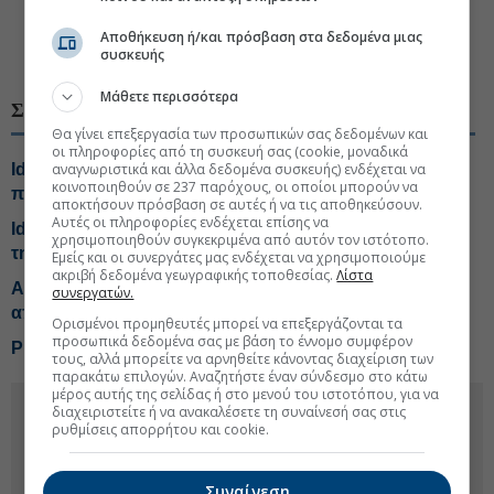
Αποθήκευση ή/και πρόσβαση στα δεδομένα μιας
συσκευής
#Ideal Holdings
#Αττικά Πολυκαταστήματα
Μάθετε περισσότερα
ΣΧΕΤΙΚΑ ΘΕΜΑΤΑ
Θα γίνει επεξεργασία των προσωπικών σας δεδομένων και
οι πληροφορίες από τη συσκευή σας (cookie, μοναδικά
αναγνωριστικά και άλλα δεδομένα συσκευής) ενδέχεται να
Ideal: Η Πειραιώς ΑΕΠΕΥ κύριος ανάδοχος του
κοινοποιηθούν σε 237 παρόχους, οι οποίοι μπορούν να
προγράμματος αγοράς ιδίων μετοχών
αποκτήσουν πρόσβαση σε αυτές ή να τις αποθηκεύσουν.
Αυτές οι πληροφορίες ενδέχεται επίσης να
Ideal Software: Ψηφιακή διαχείριση του μετοχολογίου
χρησιμοποιηθούν συγκεκριμένα από αυτόν τον ιστότοπο.
της Αττικά Πολυκαταστήματα
Εμείς και οι συνεργάτες μας ενδέχεται να χρησιμοποιούμε
ακριβή δεδομένα γεωγραφικής τοποθεσίας.
Λίστα
Attica Πολυκαταστήματα: Αλλάζει η εταιρική επωνυμία
συνεργατών.
από τις 13 Ιουλίου
Ορισμένοι προμηθευτές μπορεί να επεξεργάζονται τα
προσωπικά δεδομένα σας με βάση το έννομο συμφέρον
Profit taking αλλά και… νικητές στο Χρηματιστήριο
τους, αλλά μπορείτε να αρνηθείτε κάνοντας διαχείριση των
παρακάτω επιλογών. Αναζητήστε έναν σύνδεσμο στο κάτω
μέρος αυτής της σελίδας ή στο μενού του ιστοτόπου, για να
διαχειριστείτε ή να ανακαλέσετε τη συναίνεσή σας στις
ρυθμίσεις απορρήτου και cookie.
Συναίνεση