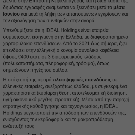
Δελτίο στην Επιτροπή Κεφαλαιαγοράς και η διαδικασία της
δημόσιας εγγραφής αναμένεται να ξεκινήσει μετά τα
μέσα
Ιουνίου
και μετά τη λήψη των απαιτούμενων εγκρίσεων και
την αξιολόγηση των συνθηκών στην αγορά.
Υπενθυμίζεται ότι η IDEAL Holdings είναι εταιρεία
συμμετοχών, εισηγμένη στην Ελλάδα, με διαφοροποιημένο
χαρτοφυλάκιο επενδύσεων. Από το 2021 έως σήμερα, έχει
επενδύσει στην ελληνική οικονομία συνολικά κεφάλαια
ύψους €400 εκατ. σε 3 διαφορετικούς κλάδους
(πολυκαταστήματα, πληροφορική, τρόφιμα), όπως
σημειώνουν πηγές του ομίλου.
Η στόχευσή της αφορά
πλειοψηφικές επενδύσεις
σε
ελληνικές εταιρείες, ανεξαρτήτως κλάδου, με συγκεκριμένα
χαρακτηριστικά (κυρίαρχη θέση, αποτελεσματική διοίκηση,
υγιή οικονομικά μεγέθη, προοπτική). Μέσα από την παροχή
στρατηγικής καθοδήγησης και τεχνογνωσίας, η IDEAL
Holdings μεγιστοποιεί την απόδοση των επενδύσεών της,
ενισχύοντας την κερδοφορία και τη μακροπρόθεσμη
ανάπτυξή τους.