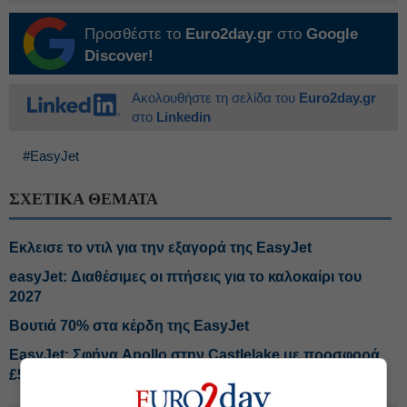
Προσθέστε το
Euro2day.gr
στο
Google
Discover!
Ακολουθήστε τη σελίδα του
Euro2day.gr
στο
Linkedin
#EasyJet
ΣΧΕΤΙΚΑ ΘΕΜΑΤΑ
Εκλεισε το ντιλ για την εξαγορά της EasyJet
easyJet: Διαθέσιμες οι πτήσεις για το καλοκαίρι του
2027
Βουτιά 70% στα κέρδη της EasyJet
EasyJet: Σφήνα Apollo στην Castlelake με προσφορά
£5,7 δισ.