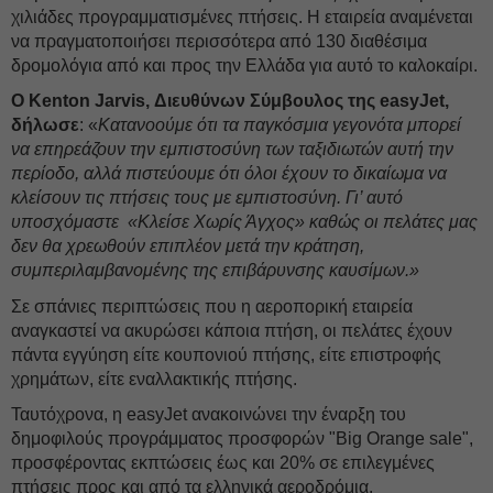
χιλιάδες προγραμματισμένες πτήσεις. Η εταιρεία αναμένεται
να πραγματοποιήσει περισσότερα από 130 διαθέσιμα
δρομολόγια από και προς την Ελλάδα για αυτό το καλοκαίρι.
Ο Kenton Jarvis, Διευθύνων Σύμβουλος της easyJet,
δήλωσε
: «
Κατανοούμε ότι τα παγκόσμια γεγονότα μπορεί
να επηρεάζουν την εμπιστοσύνη των ταξιδιωτών αυτή την
περίοδο, αλλά πιστεύουμε ότι όλοι έχουν το δικαίωμα να
κλείσουν τις πτήσεις τους με εμπιστοσύνη. Γι’ αυτό
υποσχόμαστε «Κλείσε Χωρίς Άγχος» καθώς οι πελάτες μας
δεν θα χρεωθούν επιπλέον μετά την κράτηση,
συμπεριλαμβανομένης της επιβάρυνσης καυσίμων.»
Σε σπάνιες περιπτώσεις που η αεροπορική εταιρεία
αναγκαστεί να ακυρώσει κάποια πτήση, οι πελάτες έχουν
πάντα εγγύηση είτε κουπονιού πτήσης, είτε επιστροφής
χρημάτων, είτε εναλλακτικής πτήσης.
Ταυτόχρονα, η easyJet ανακοινώνει την έναρξη του
δημοφιλούς προγράμματος προσφορών "Big Orange sale",
προσφέροντας εκπτώσεις έως και 20% σε επιλεγμένες
πτήσεις προς και από τα ελληνικά αεροδρόμια.