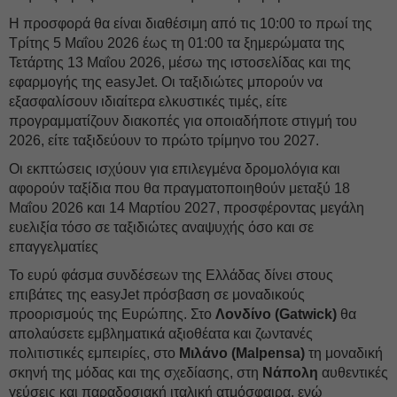
Η προσφορά θα είναι διαθέσιμη από τις 10:00 το πρωί της
Τρίτης 5 Μαΐου 2026 έως τη 01:00 τα ξημερώματα της
Τετάρτης 13 Μαΐου 2026, μέσω της ιστοσελίδας και της
εφαρμογής της easyJet. Οι ταξιδιώτες μπορούν να
εξασφαλίσουν ιδιαίτερα ελκυστικές τιμές, είτε
προγραμματίζουν διακοπές για οποιαδήποτε στιγμή του
2026, είτε ταξιδεύουν το πρώτο τρίμηνο του 2027.
Οι εκπτώσεις ισχύουν για επιλεγμένα δρομολόγια και
αφορούν ταξίδια που θα πραγματοποιηθούν μεταξύ 18
Μαΐου 2026 και 14 Μαρτίου 2027, προσφέροντας μεγάλη
ευελιξία τόσο σε ταξιδιώτες αναψυχής όσο και σε
επαγγελματίες
Το ευρύ φάσμα συνδέσεων της Ελλάδας δίνει στους
επιβάτες της easyJet πρόσβαση σε μοναδικούς
προορισμούς της Ευρώπης. Στο
Λονδίνο (
Gatwick
)
θα
απολαύσετε εμβληματικά αξιοθέατα και ζωντανές
πολιτιστικές εμπειρίες, στο
Μιλάνο (
Malpensa
)
τη μοναδική
σκηνή της μόδας και της σχεδίασης, στη
Νάπολη
αυθεντικές
γεύσεις και παραδοσιακή ιταλική ατμόσφαιρα, ενώ