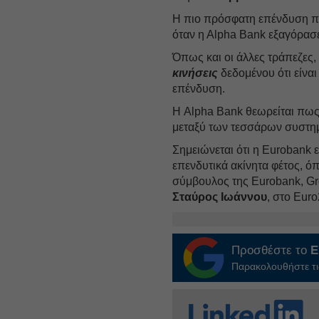
Η πιο πρόσφατη επένδυση πρ
όταν η Αlpha Bank εξαγόρασ
Όπως και οι άλλες τράπεζες,
κινήσεις
δεδομένου ότι είναι
επένδυση.
Η Alpha Βank θεωρείται πως 
μεταξύ των τεσσάρων συστημ
Σημειώνεται ότι η Eurobank 
επενδυτικά ακίνητα φέτος,
σύμβουλος της Eurobank, Gr
Σταύρος Ιωάννου
, στο Euro
Προσθέστε το
E
Παρακολουθήστε τις