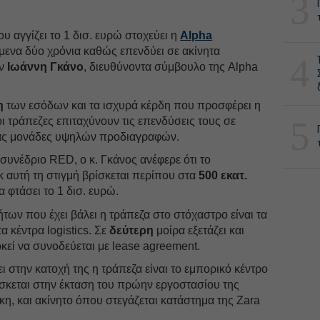
3
 αγγίζει το 1 δισ. ευρώ στοχεύει η
Alpha
μενα δύο χρόνια καθώς επενδύει σε ακίνητα
4
ν
Ιωάννη Γκάνο
, διευθύνοντα σύμβουλο της Alpha
η
των εσόδων και τα ισχυρά κέρδη που προσφέρει η
5
ι τράπεζες επιταχύνουν τις επενδύσεις τους σε
τας μονάδες υψηλών προδιαγραφών.
συνέδριο RED, ο κ. Γκάνος ανέφερε ότι το
 αυτή τη στιγμή βρίσκεται περίπου στα
500 εκατ.
να φτάσει το 1 δισ. ευρώ.
των που έχει βάλει η τράπεζα στο στόχαστρο είναι τα
α κέντρα logistics. Σε
δεύτερη
μοίρα εξετάζει και
ρκεί να συνοδεύεται με lease agreement.
ι στην κατοχή της η τράπεζα είναι το εμπορικό κέντρο
ίσκεται στην έκταση του πρώην εργοστασίου της
, και ακίνητο όπου στεγάζεται κατάστημα της Zara