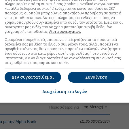
πληροφορίες από τη συσκευή σας (cookie, μοναδικά αναγνωριστικά
και άλλα δεδομένα συσκευής) ενδέχεται να κοινοποιηθούν σε 237
παρόχους, οι οποίοι μπορούν να αποκτήσουν πρόσβαση σε αυτές ή
να τις αποθηκεύσουν. Αυτές οι πληροφορίες ενδέχεται επίσης να
χρησιμοποιηθούν συγκεκριμένα από αυτόν τον ιστότοπο. Εμείς και οι
συνεργάτες μας ενδέχεται να χρησιμοποιούμε ακριβή δεδομένα
γεωγραφικής τοποθεσίας.
Λίστα συνεργατών.
Ορισμένοι προμηθευτές μπορεί να επεξεργάζονται τα προσωπικά
δεδομένα σας με βάση το έννομο συμφέρον τους, αλλά μπορείτε να
αρνηθείτε κάνοντας διαχείριση των παρακάτω επιλογών. Αναζητήστε
έναν σύνδεσμο στο κάτω μέρος αυτής της σελίδας ή στο μενού του
ιστοτόπου, για να διαχειριστείτε ή να ανακαλέσετε τη συναίνεσή σας
στις ρυθμίσεις απορρήτου και cookie.
Δεν συγκατατίθεμαι
Συναίνεση
Διαχείριση επιλογών
τη Μετοχή
Περισσότερα για
α με την Alpha Bank
(11:35 06/08/2026)