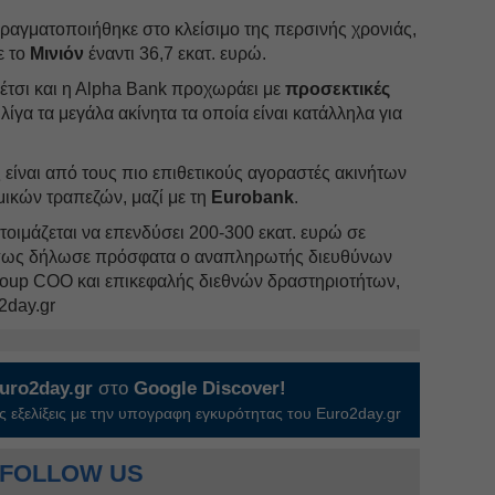
αγματοποιήθηκε στο κλείσιμο της περσινής χρονιάς,
ε το
Μινιόν
έναντι 36,7 εκατ. ευρώ.
 έτσι και η Αlpha Βank προχωράει με
προσεκτικές
 λίγα τα μεγάλα ακίνητα τα οποία είναι κατάλληλα για
είναι από τους πιο επιθετικούς αγοραστές ακινήτων
ικών τραπεζών, μαζί με τη
Eurobank
.
ετοιμάζεται να επενδύσει 200-300 εκατ. ευρώ σε
 όπως δήλωσε πρόσφατα ο αναπληρωτής διευθύνων
oup COO και επικεφαλής διεθνών δραστηριοτήτων,
2day.gr
uro2day.gr
στο
Google Discover!
 εξελίξεις με την υπογραφη εγκυρότητας του Euro2day.gr
FOLLOW US