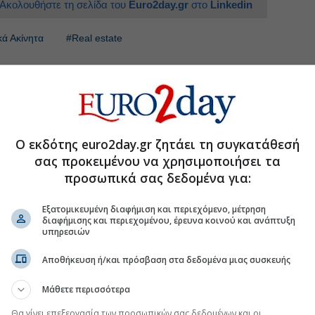
Ακολουθήστε τη σελίδα του
Euro2day.gr
στο
Linkedin
κά Ακίνητα
#Real estate
δοτική συμφωνία με την Alpha Bank
ράπεζες το πρώτο εξάμηνο
Ο εκδότης euro2day.gr ζητάει τη συγκατάθεσή
α τη Dimand σε διπλή συναλλαγή με την ΔΕΔΔΗΕ
σας προκειμένου να χρησιμοποιήσει τα
προσωπικά σας δεδομένα για:
άζει με τον ΣΥΡΙΖΑ του 2015-Η ΔΕΗ & οι κινήσεις
πική ΠΑΣΟΚ-ΕΛΑΣ
Εξατομικευμένη διαφήμιση και περιεχόμενο, μέτρηση
διαφήμισης και περιεχομένου, έρευνα κοινού και ανάπτυξη
υπηρεσιών
.gr στο Discover
Αποθήκευση ή/και πρόσβαση στα δεδομένα μιας συσκευής
Μάθετε περισσότερα
Θα γίνει επεξεργασία των προσωπικών σας δεδομένων και οι