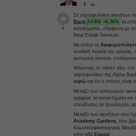
Σε χαρτοφυλάκιο ακινήτων που
Bank
ΑΛΦΑ +0,36%
τα επό
εισοδήματος, σύμφωνα με το
0
Real Estate Services.
Με στόχο τη
διαφοροποίησ
ανοδική πορεία της αγοράς, ο
εμπορικά ακίνητα, επιλέγον
Μιλώντας σε πάνελ χθες στο 
χαρτοφυλάκιο της Αlpha Βank
ευρώ
και ότι ο στόχος είναι 
Μεταξύ των κατηγοριών ακινή
γραφεία, τα καταστήματα και τ
επενδύσεις σε ξενοδοχεία, α
Μεταξύ των ακινήτων που έχε
Academy Gardens
, που βρ
Κλωστοϋφαντουργίας Μουζάκη
στην οδό
Ερμού
.