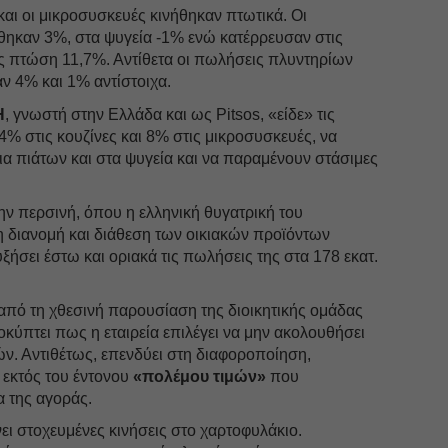
και οι μικροσυσκευές κινήθηκαν πτωτικά. Οι
ώθηκαν 3%, στα ψυγεία -1% ενώ κατέρρευσαν στις
 πτώση 11,7%. Αντίθετα οι πωλήσεις πλυντηρίων
ν 4% και 1% αντίστοιχα.
H
, γνωστή στην Ελλάδα και ως Pitsos, «είδε» τις
4% στις κουζίνες και 8% στις μικροσυσκευές, να
 πιάτων και στα ψυγεία και να παραμένουν στάσιμες
την περσινή, όπου η ελληνική θυγατρική του
η διανομή και διάθεση των οικιακών προϊόντων
υξήσει έστω και οριακά τις πωλήσεις της στα 178 εκατ.
, από τη χθεσινή παρουσίαση της διοικητικής ομάδας
οκύπτει πως η εταιρεία επιλέγει να μην ακολουθήσει
ών. Αντιθέτως, επενδύει στη διαφοροποίηση,
 εκτός του έντονου
«πολέμου τιμών»
που
α της αγοράς.
ει στοχευμένες κινήσεις στο χαρτοφυλάκιο.