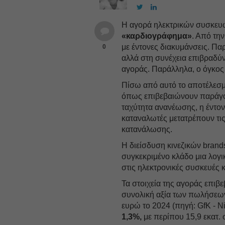
Η αγορά ηλεκτρικών συσκευών
«καρδιογράφημα»
. Από τη
με έντονες διακυμάνσεις. Πα
0
αλλά στη συνέχεια επιβραδύ
αγοράς. Παράλληλα, ο όγκος 
Πίσω από αυτό το αποτέλεσμ
όπως επιβεβαιώνουν παράγον
ταχύτητα ανανέωσης, η έντον
καταναλωτές μετατρέπουν τις
κατανάλωσης.
Η διείσδυση κινεζικών brand
συγκεκριμένο κλάδο μια λογ
στις ηλεκτρονικές συσκευές 
Τα στοιχεία της αγοράς επιβ
συνολική αξία των πωλήσε
ευρώ το 2024 (πηγή: GfK - N
1,3%,
με περίπου 15,9 εκατ. 