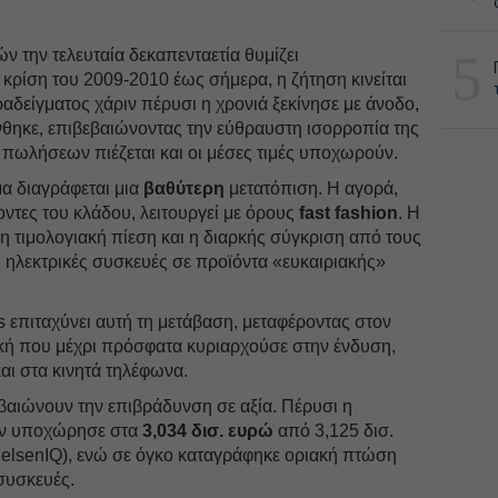
5
 την τελευταία δεκαπενταετία θυμίζει
ν κρίση του 2009-2010 έως σήμερα, η ζήτηση κινείται
ραδείγματος χάριν πέρυσι η χρονιά ξεκίνησε με άνοδο,
νθηκε, επιβεβαιώνοντας την εύθραυστη ισορροπία της
πωλήσεων πιέζεται και οι μέσες τιμές υποχωρούν.
α διαγράφεται μια
βαθύτερη
μετατόπιση. Η αγορά,
τες του κλάδου, λειτουργεί με όρους
fast fashion
. Η
η τιμολογιακή πίεση και η διαρκής σύγκριση από τους
 ηλεκτρικές συσκευές σε προϊόντα «ευκαιριακής»
s επιταχύνει αυτή τη μετάβαση, μεταφέροντας στον
ική που μέχρι πρόσφατα κυριαρχούσε στην ένδυση,
και στα κινητά τηλέφωνα.
εβαιώνουν την επιβράδυνση σε αξία. Πέρυσι η
ων υποχώρησε στα
3,034 δισ. ευρώ
από 3,125 δισ.
ielsenIQ), ενώ σε όγκο καταγράφηκε οριακή πτώση
συσκευές.