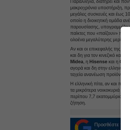
Παράλληλα, διατηρεί και πον
μακροχρόνια υποστήριξη, π
μεγάλες συσκευές και έως 10 
οποίο η διοικητική ομάδα ανέ
παρουσίασης, υπογραμμίζοντα
παίκτες που «παίζουν» πρωτί
ολοένα μεγαλύτερης μερίδας
Αν και οι επικεφαλής της BS
και δη για τον κινεζικό και 
Midea
, η
Hisense
και η
Gree
αγορά και δη στην ελληνική,
ταχεία ανανέωση προϊόντων.
Η ελληνική πίτα, αν και πεπε
τα μικρότερα νοικοκυριά ενό
περίπου 7,7 εκατομμύρια πρώ
ζήτηση.
Προσθέστε το
E