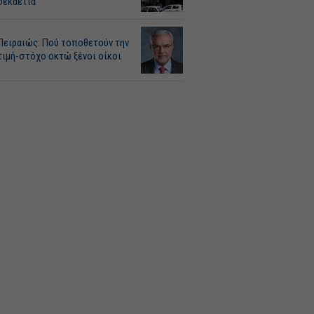
δεκαετία
Πειραιώς: Πού τοποθετούν την
τιμή-στόχο οκτώ ξένοι οίκοι