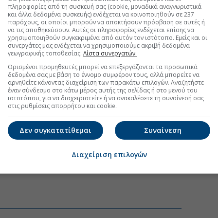
 εξελίξεις με την υπογραφη εγκυρότητας του Euro2day.gr
πληροφορίες από τη συσκευή σας (cookie, μοναδικά αναγνωριστικά
και άλλα δεδομένα συσκευής) ενδέχεται να κοινοποιηθούν σε 237
παρόχους, οι οποίοι μπορούν να αποκτήσουν πρόσβαση σε αυτές ή
FOLLOW US
να τις αποθηκεύσουν. Αυτές οι πληροφορίες ενδέχεται επίσης να
χρησιμοποιηθούν συγκεκριμένα από αυτόν τον ιστότοπο. Εμείς και οι
Ακολουθήστε τη σελίδα του
Euro2day.gr
στο
Linkedin
συνεργάτες μας ενδέχεται να χρησιμοποιούμε ακριβή δεδομένα
γεωγραφικής τοποθεσίας.
Λίστα συνεργατών.
εριβάλλοντος η φετινή χρονιά διαγράφεται εξίσου
Ορισμένοι προμηθευτές μπορεί να επεξεργάζονται τα προσωπικά
συνεχιστεί η πτωτική πορεία των μέσων τιμών, με
δεδομένα σας με βάση το έννομο συμφέρον τους, αλλά μπορείτε να
πως η κατηγορία των στεγνωτηρίων.
αρνηθείτε κάνοντας διαχείριση των παρακάτω επιλογών. Αναζητήστε
έναν σύνδεσμο στο κάτω μέρος αυτής της σελίδας ή στο μενού του
κησή της επισημαίνει ότι η εταιρεία βρίσκεται σε
ιστοτόπου, για να διαχειριστείτε ή να ανακαλέσετε τη συναίνεσή σας
στις ρυθμίσεις απορρήτου και cookie.
ντας ωστόσο να προχωρήσει σε συγκεκριμένες
Δεν συγκατατίθεμαι
Συναίνεση
παραμένει. Μπορεί μια εταιρεία που επενδύει στη
ευών της να αντέξει την πίεση μιας αγοράς που
Διαχείριση επιλογών
 του «fast fashion»;
ς