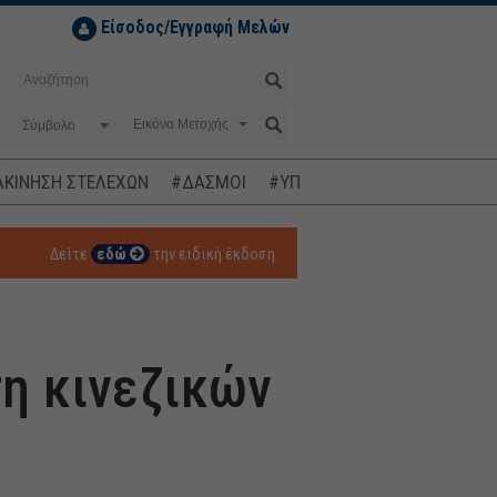
Είσοδος/Εγγραφή Μελών
Σύμβολο
ΚΙΝΗΣΗ ΣΤΕΛΕΧΩΝ
#ΔΑΣΜΟΙ
#ΥΠΟΚΛΟΠΕΣ
#ΠΛΗΘΩΡΙΣΜ
Δείτε
εδώ
την ειδική έκδοση
η κινεζικών