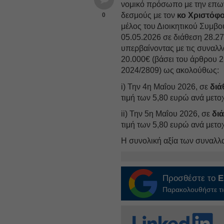
νομικό πρόσωπο με την επω
δεσμούς με τον
κο Χριστόφ
0
μέλος του Διοικητικού Συμβου
05.05.2026 σε διάθεση 28.27
υπερβαίνοντας με τις συναλ
20.000€ (βάσει του άρθρου 
2024/2809) ως ακολούθως:
i) Την 4η Μαΐου 2026, σε
διά
τιμή των 5,80 ευρώ ανά μετο
ii) Την 5η Μαΐου 2026, σε
δι
τιμή των 5,80 ευρώ ανά μετο
Η συνολική αξία των συναλλ
Προσθέστε το
E
Παρακολουθήστε τις