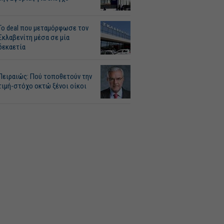
Το deal που μεταμόρφωσε τον
Σκλαβενίτη μέσα σε μία
δεκαετία
Πειραιώς: Πού τοποθετούν την
τιμή-στόχο οκτώ ξένοι οίκοι