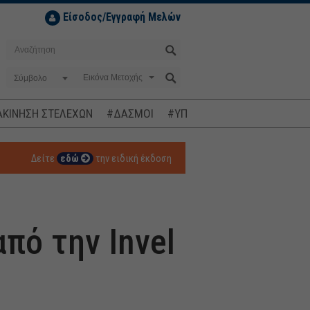
Είσοδος/Εγγραφή Μελών
Σύμβολο
ΚΙΝΗΣΗ ΣΤΕΛΕΧΩΝ
#ΔΑΣΜΟΙ
#ΥΠΟΚΛΟΠΕΣ
#ΠΛΗΘΩΡΙΣΜ
Δείτε
εδώ
την ειδική έκδοση
πό την Invel