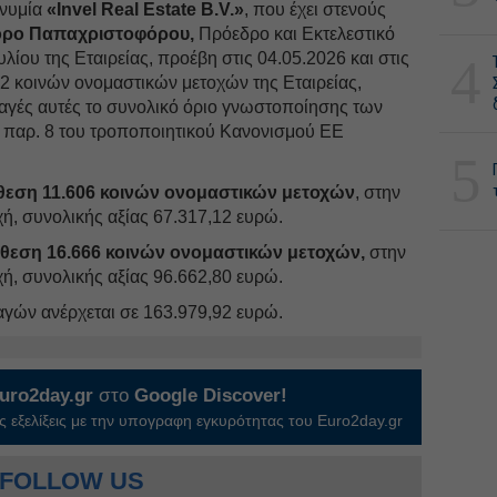
νυμία
«Invel Real Estate B.V.»
, που έχει στενούς
ορο Παπαχριστοφόρου,
Πρόεδρο και Εκτελεστικό
λίου της Εταιρείας, προέβη στις 04.05.2026 και στις
4
2 κοινών ονομαστικών μετοχών της Εταιρείας,
λαγές αυτές το συνολικό όριο γνωστοποίησης των
2 παρ. 8 του τροποποιητικού Κανονισμού ΕΕ
5
θεση 11.606 κοινών ονομαστικών μετοχών
, στην
χή, συνολικής αξίας 67.317,12 ευρώ.
άθεση 16.666 κοινών ονομαστικών μετοχών,
στην
χή, συνολικής αξίας 96.662,80 ευρώ.
αγών ανέρχεται σε 163.979,92 ευρώ.
uro2day.gr
στο
Google Discover!
 εξελίξεις με την υπογραφη εγκυρότητας του Euro2day.gr
FOLLOW US