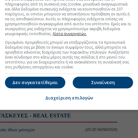
πληροφορίες από τη συσκευή σας (cookie, μοναδικά αναγνωριστικά
ν ενέκρινε η ΓΣ
(19:15 05/08/2026)
και άλλα δεδομένα συσκευής) ενδέχεται να κοινοποιηθούν σε 237
παρόχους, οι οποίοι μπορούν να αποκτήσουν πρόσβαση σε αυτές ή
να τις αποθηκεύσουν. Αυτές οι πληροφορίες ενδέχεται επίσης να
υ ύψους 120 εκατ. προχωράει η Prodea
(19:30 16/07/2026)
χρησιμοποιηθούν συγκεκριμένα από αυτόν τον ιστότοπο. Εμείς και οι
συνεργάτες μας ενδέχεται να χρησιμοποιούμε ακριβή δεδομένα
γεωγραφικής τοποθεσίας.
Λίστα συνεργατών.
Ορισμένοι προμηθευτές μπορεί να επεξεργάζονται τα προσωπικά
τη Μετοχή
Περισσότερα για
ΙΝΩΣΕΙΣ
δεδομένα σας με βάση το έννομο συμφέρον τους, αλλά μπορείτε να
αρνηθείτε κάνοντας διαχείριση των παρακάτω επιλογών. Αναζητήστε
έναν σύνδεσμο στο κάτω μέρος αυτής της σελίδας ή στο μενού του
ΗΣ ΠΡΟΓΡΑΜΜΑΤΟΣ ΕΠΑΝΑΓΟΡΑΣ ΙΔΙΩΝ ΜΕΤΟΧΩΝ
ιστοτόπου, για να διαχειριστείτε ή να ανακαλέσετε τη συναίνεσή σας
(19:36 06/08/2026)
στις ρυθμίσεις απορρήτου και cookie.
ΣΕΩΝ ΓΕΝΙΚΗΣ ΣΥΝΕΛΕΥΣΗΣ
(19:15 05/08/2026)
Δεν συγκατατίθεμαι
Συναίνεση
ΖΟΜΕΝΗΣ ΠΛΗΡΟΦΟΡΙΑΣ - ΓΝΩΣΤΟΠΟΙΗΣΗ
(11:04 05/08/2026)
Διαχείριση επιλογών
ΤΑΣΚΕΥΕΣ - REAL ESTATE
άς ιδίων μετοχών
(20:20 06/08/2026)