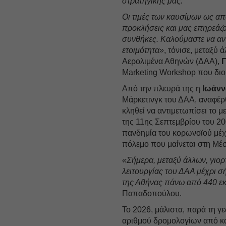
στρατηγικής μας.
Οι τιμές των καυσίμων ως α
προκλήσεις και μας επηρεάζ
συνθήκες. Καλούμαστε να αντ
ετοιμότητα»
, τόνισε, μεταξύ
Αερολιμένα Αθηνών (ΔΑΑ),
Γ
Marketing Workshop που δι
Από την πλευρά της η
Ιωάνν
Μάρκετινγκ του ΔΑΑ, αναφέρ
κληθεί να αντιμετωπίσει το 
της 11ης Σεπτεμβρίου του 20
πανδημία του κορωνοϊού μέχρ
πόλεμο που μαίνεται στη Μέ
«Σήμερα, μεταξύ άλλων, γιορ
λειτουργίας του ΔΑΑ μέχρι σ
της Αθήνας πάνω από 440 εκα
Παπαδοπούλου.
Το 2026, μάλιστα, παρά τη γ
αριθμού δρομολογίων από και