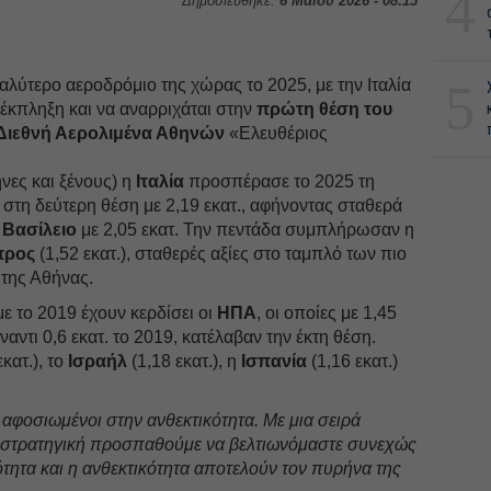
4
Δημοσιεύθηκε:
6 Μαΐου 2026 - 08:15
5
γαλύτερο αεροδρόμιο της χώρας το 2025, με την Ιταλία
 έκπληξη και να αναρριχάται στην
πρώτη θέση του
 Διεθνή Αερολιμένα Αθηνών
«Ελευθέριος
ηνες και ξένους) η
Ιταλία
προσπέρασε το 2025 τη
 στη δεύτερη θέση με 2,19 εκατ., αφήνοντας σταθερά
Βασίλειο
με 2,05 εκατ. Την πεντάδα συμπλήρωσαν η
προς
(1,52 εκατ.), σταθερές αξίες στο ταμπλό των πιο
 της Αθήνας.
ε το 2019 έχουν κερδίσει οι
ΗΠΑ
, οι οποίες με 1,45
έναντι 0,6 εκατ. το 2019, κατέλαβαν την έκτη θέση.
εκατ.), το
Ισραήλ
(1,18 εκατ.), η
Ισπανία
(1,16 εκατ.)
 αφοσιωμένοι στην ανθεκτικότητα. Με μια σειρά
η στρατηγική προσπαθούμε να βελτιωνόμαστε συνεχώς
ότητα και η ανθεκτικότητα αποτελούν τον πυρήνα της