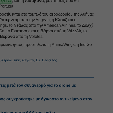
+0,41%
, και τη
Λισαβόνα
, με πτήσεις που θα
Portugal.
ροστίθενται στο ταμπλό του αεροδρομίου της Αθήνας
Ρότερνταμ
από την Αegean, η
Kλουζ
και η
ngs, το
Nτάλας
από την Αmerican Airlines, το
Δελχί
Go, το
Γκντανσκ
και η
Βάρνα
από τη WizzAir, το
η
Βερόνα
από τη Volotea.
ρειών, φέτος προστίθενται η AnimaWings, η IndiGo
 Αερολιμένας Αθηνών, Ελ. Βενιζέλος
εις μετά τον συναγερμό για το drone με
ος συγκρούστηκε με άγνωστο αντικείμενο στον
ή κίνηση του ΔΑΑ τον Ιούλιο