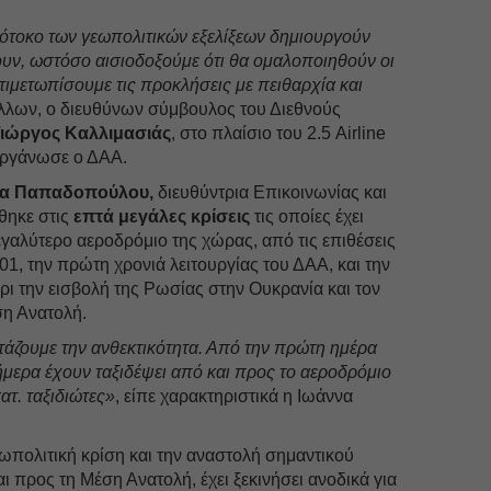
πότοκο των γεωπολιτικών εξελίξεων δημιουργούν
ουν, ωστόσο αισιοδοξούμε ότι θα ομαλοποιηθούν οι
ιμετωπίσουμε τις προκλήσεις με πειθαρχία και
 άλλων, ο διευθύνων σύμβουλος του Διεθνούς
ιώργος Καλλιμασιάς
, στο πλαίσιο του 2.5 Airline
οργάνωσε ο ΔΑΑ.
α Παπαδοπούλου,
διευθύντρια Επικοινωνίας και
θηκε στις
επτά μεγάλες κρίσεις
τις οποίες έχει
μεγαλύτερο αεροδρόμιο της χώρας, από τις επιθέσεις
01, την πρώτη χρονιά λειτουργίας του ΔΑΑ, και την
ι την εισβολή της Ρωσίας στην Ουκρανία και τον
ση Ανατολή.
τάζουμε την ανθεκτικότητα. Από την πρώτη ημέρα
ήμερα έχουν ταξιδέψει από και προς το αεροδρόμιο
τ. ταξιδιώτες»
, είπε χαρακτηριστικά η Ιωάννα
εωπολιτική κρίση και την αναστολή σημαντικού
 προς τη Μέση Ανατολή, έχει ξεκινήσει ανοδικά για