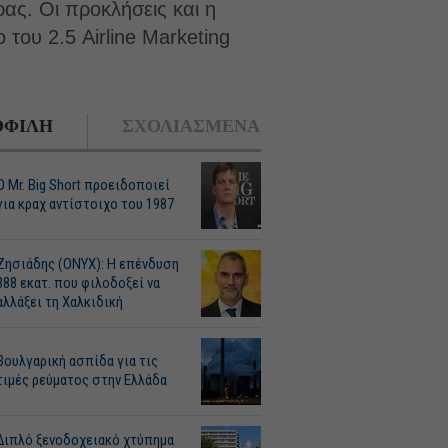
ας. Οι προκλήσεις και η
του 2.5 Airline Marketing
ΦΙΛΗ
ΣΧΟΛΙΑΣΜΕΝΑ
O Mr. Big Short προειδοποιεί
για κραχ αντίστοιχο του 1987
Ζησιάδης (ONYX): Η επένδυση
388 εκατ. που φιλοδοξεί να
αλλάξει τη Χαλκιδική
Βουλγαρική ασπίδα για τις
τιμές ρεύματος στην Ελλάδα
Διπλό ξενοδοχειακό χτύπημα