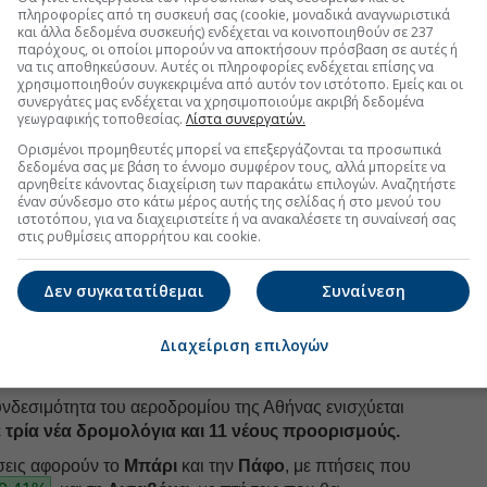
ν σχετικό αριθμό να ανεβαίνει περαιτέρω, στους 8,72
πληροφορίες από τη συσκευή σας (cookie, μοναδικά αναγνωριστικά
και άλλα δεδομένα συσκευής) ενδέχεται να κοινοποιηθούν σε 237
παρόχους, οι οποίοι μπορούν να αποκτήσουν πρόσβαση σε αυτές ή
ετεπιβιβαζόμενων ταξιδιωτών (
transfer
) από τα 2,2
να τις αποθηκεύσουν. Αυτές οι πληροφορίες ενδέχεται επίσης να
κατ. το 2019 και στα 4,5 εκατ. το 2025, η χρονιά της
χρησιμοποιηθούν συγκεκριμένα από αυτόν τον ιστότοπο. Εμείς και οι
συνεργάτες μας ενδέχεται να χρησιμοποιούμε ακριβή δεδομένα
εγάλων αποστάσεων) δρομολογίων, όπως
γεωγραφικής τοποθεσίας.
Λίστα συνεργατών.
ά.
Ορισμένοι προμηθευτές μπορεί να επεξεργάζονται τα προσωπικά
δεδομένα σας με βάση το έννομο συμφέρον τους, αλλά μπορείτε να
αρνηθείτε κάνοντας διαχείριση των παρακάτω επιλογών. Αναζητήστε
έναν σύνδεσμο στο κάτω μέρος αυτής της σελίδας ή στο μενού του
uro2day.gr
στο
Google Discover!
ιστοτόπου, για να διαχειριστείτε ή να ανακαλέσετε τη συναίνεσή σας
στις ρυθμίσεις απορρήτου και cookie.
 εξελίξεις με την υπογραφη εγκυρότητας του Euro2day.gr
Δεν συγκατατίθεμαι
Συναίνεση
FOLLOW US
Ακολουθήστε τη σελίδα του
Euro2day.gr
στο
Linkedin
Διαχείριση επιλογών
υνδεσιμότητα του αεροδρομίου της Αθήνας ενισχύεται
ε
τρία νέα δρομολόγια και 11 νέους προορισμούς.
έσεις αφορούν το
Μπάρι
και την
Πάφο
, με πτήσεις που