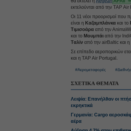
θα εκτελεί η
Aegean
ΑΡΑΙΓ 
εκτελούνται από την TAP Air 
Οι 11 νέοι προορισμοί που π
είναι η
Καζαμπλάνκα
και το
Τιμισοάρα
από την ΑnimaWi
και το
Μουμπάι
από την Indi
Tαλίν
από την airBaltic και 
Σε επίπεδο αεροπορικών εται
και η TAP Air Portugal.
#Αερομεταφορές
#Διεθνής
ΣΧΕΤΙΚΑ ΘΕΜΑΤΑ
Λειψία: Επανήλθαν οι πτήσ
εκρηκτικά
Γερμανία: Cargo αεροσκάφ
αέρα
Αύξηση 4,7% στην επιβατικ