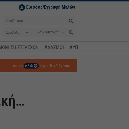
Είσοδος/Εγγραφή Μελών
Σύμβολο
ΚΙΝΗΣΗ ΣΤΕΛΕΧΩΝ
#ΔΑΣΜΟΙ
#ΥΠΟΚΛΟΠΕΣ
#ΠΛΗΘΩΡΙΣΜ
Δείτε
εδώ
την ειδική έκδοση
ική…