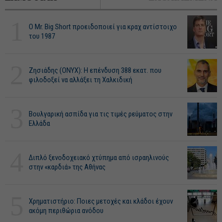
1
O Mr. Big Short προειδοποιεί για κραχ αντίστοιχο
του 1987
2
Ζησιάδης (ONYX): Η επένδυση 388 εκατ. που
φιλοδοξεί να αλλάξει τη Χαλκιδική
3
Βουλγαρική ασπίδα για τις τιμές ρεύματος στην
Ελλάδα
4
Διπλό ξενοδοχειακό χτύπημα από ισραηλινούς
στην «καρδιά» της Αθήνας
5
Χρηματιστήριο: Ποιες μετοχές και κλάδοι έχουν
ακόμη περιθώρια ανόδου