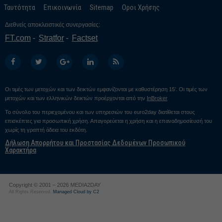
Ταυτότητα
Επικοινωνία
Sitemap
Οροι Χρήσης
Διεθνείς αποκλειστικές συνεργασίες:
FT.com
Stratfor
Factset
Οι τιμές των μετοχών και των δεικτών εμφανίζονται με καθυστέρηση 15’. Οι τιμές των
μετοχών και των ελληνικών δεικτών προέρχονται από την
InBroker
Το σύνολο του περιεχομένου και των υπηρεσιών του euro2day διατίθεται στους
επισκέπτες για προσωπική χρήση. Απαγορεύεται η χρήση και η επαναδημοσίευσή του
χωρίς τη γραπτή άδεια του εκδότη.
Δήλωση Απορρήτου και Προστασίας Δεδομένων Προσωπικού
Χαρακτήρα
Copyright © 2001 – 2026 MEDIA2DAY
All Rights Reserved.
Managed Cloud by C2