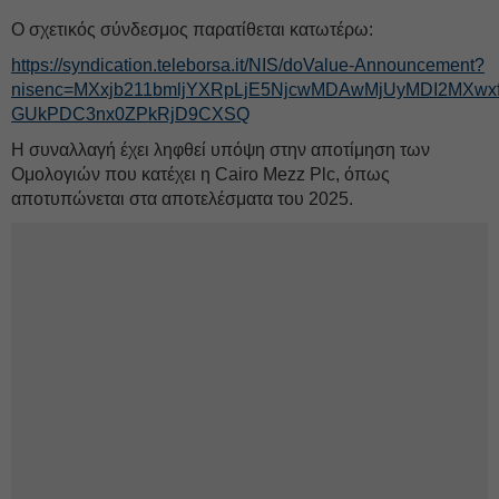
Ο σχετικός σύνδεσμος παρατίθεται κατωτέρω:
https://syndication.teleborsa.it/NIS/doValue-Announcement?
nisenc=MXxjb211bmljYXRpLjE5NjcwMDAwMjUyMDI2MXwxfD
GUkPDC3nx0ZPkRjD9CXSQ
Η συναλλαγή έχει ληφθεί υπόψη στην αποτίμηση των
Ομολογιών που κατέχει η Cairo Mezz Plc, όπως
αποτυπώνεται στα αποτελέσματα του 2025.