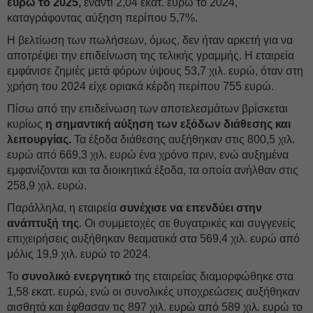
ευρώ το 2025,
έναντι 2,04 εκατ. ευρώ το 2024,
καταγράφοντας αύξηση περίπου 5,7%.
H βελτίωση των πωλήσεων, όμως, δεν ήταν αρκετή για να
αποτρέψει την επιδείνωση της τελικής γραμμής. Η εταιρεία
εμφάνισε ζημιές μετά φόρων ύψους 53,7 χιλ. ευρώ, όταν στη
χρήση του 2024 είχε οριακά κέρδη περίπου 755 ευρώ.
Πίσω από την επιδείνωση των αποτελεσμάτων βρίσκεται
κυρίως
η σημαντική αύξηση των εξόδων διάθεσης και
λειτουργίας.
Τα έξοδα διάθεσης αυξήθηκαν στις 800,5 χιλ.
ευρώ από 669,3 χιλ. ευρώ ένα χρόνο πριν, ενώ αυξημένα
εμφανίζονται και τα διοικητικά έξοδα, τα οποία ανήλθαν στις
258,9 χιλ. ευρώ.
Παράλληλα, η εταιρεία
συνέχισε να επενδύει στην
ανάπτυξή της
. Οι συμμετοχές σε θυγατρικές και συγγενείς
επιχειρήσεις αυξήθηκαν θεαματικά στα 569,4 χιλ. ευρώ από
μόλις 19,9 χιλ. ευρώ το 2024.
Το
συνολικό ενεργητικό
της εταιρείας διαμορφώθηκε στα
1,58 εκατ. ευρώ, ενώ οι συνολικές υποχρεώσεις αυξήθηκαν
αισθητά και έφθασαν τις 897 χιλ. ευρώ από 589 χιλ. ευρώ το