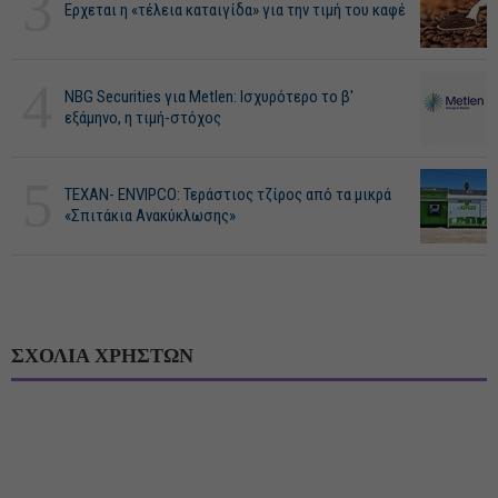
3
Ερχεται η «τέλεια καταιγίδα» για την τιμή του καφέ
4
NBG Securities για Metlen: Ισχυρότερο το β'
εξάμηνο, η τιμή-στόχος
5
ΤΕΧΑΝ- ENVIPCO: Τεράστιος τζίρος από τα μικρά
«Σπιτάκια Ανακύκλωσης»
ΣΧΟΛΙΑ ΧΡΗΣΤΩΝ