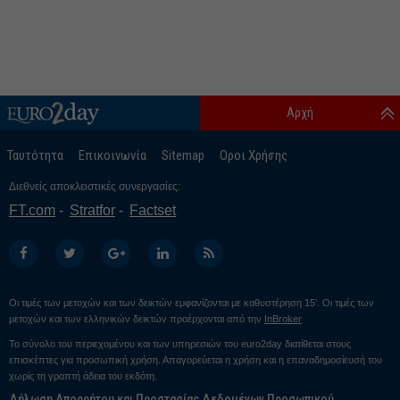
Αρχή
Ταυτότητα
Επικοινωνία
Sitemap
Οροι Χρήσης
Διεθνείς αποκλειστικές συνεργασίες:
FT.com
Stratfor
Factset
Οι τιμές των μετοχών και των δεικτών εμφανίζονται με καθυστέρηση 15’. Οι τιμές των
μετοχών και των ελληνικών δεικτών προέρχονται από την
InBroker
Το σύνολο του περιεχομένου και των υπηρεσιών του euro2day διατίθεται στους
επισκέπτες για προσωπική χρήση. Απαγορεύεται η χρήση και η επαναδημοσίευσή του
χωρίς τη γραπτή άδεια του εκδότη.
Δήλωση Απορρήτου και Προστασίας Δεδομένων Προσωπικού