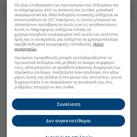
Θα γίνει επεξεργασία των προσωπικών σας δεδομένων και
οι πληροφορίες από τη συσκευή σας (cookie, μοναδικά
Προσθέστε το euro2day.gr στο Discover
αναγνωριστικά και άλλα δεδομένα συσκευής) ενδέχεται να
κοινοποιηθούν σε 237 παρόχους, οι οποίοι μπορούν να
αποκτήσουν πρόσβαση σε αυτές ή να τις αποθηκεύσουν.
Αυτές οι πληροφορίες ενδέχεται επίσης να
χρησιμοποιηθούν συγκεκριμένα από αυτόν τον ιστότοπο.
Εμείς και οι συνεργάτες μας ενδέχεται να χρησιμοποιούμε
ακριβή δεδομένα γεωγραφικής τοποθεσίας.
Λίστα
συνεργατών.
Ορισμένοι προμηθευτές μπορεί να επεξεργάζονται τα
προσωπικά δεδομένα σας με βάση το έννομο συμφέρον
τους, αλλά μπορείτε να αρνηθείτε κάνοντας διαχείριση των
παρακάτω επιλογών. Αναζητήστε έναν σύνδεσμο στο κάτω
μέρος αυτής της σελίδας ή στο μενού του ιστοτόπου, για να
διαχειριστείτε ή να ανακαλέσετε τη συναίνεσή σας στις
ρυθμίσεις απορρήτου και cookie.
Συναίνεση
Δεν συγκατατίθεμαι