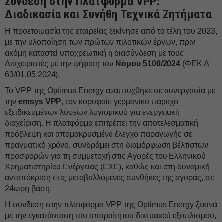
Σύνδεση στην Πλατφόρμα VPP:
Διαδικασία και Συνήθη Τεχνικά Ζητήματα
Η προετοιμασία της εταιρείας ξεκίνησε από τα τέλη του 2023,
με την υλοποίηση των πρώτων πιλοτικών έργων, πριν
ακόμη καταστεί υποχρεωτική η διασύνδεση με τους
Διαχειριστές με την ψήφιση του
Νόμου 5106/2024
(ΦΕΚ Α'
63/01.05.2024).
Το VPP της Optimus Energy αναπτύχθηκε σε συνεργασία με
την
emsys VPP
, τον κορυφαίο γερμανικό πάροχο
εξειδικευμένων λύσεων λογισμικού για ενεργειακή
διαχείριση. Η πλατφόρμα επιτρέπει την αποτελεσματική
πρόβλεψη και απομακρυσμένο έλεγχο παραγωγής σε
πραγματικό χρόνο, συνδράμει στη διαμόρφωση βέλτιστων
προσφορών για τη συμμετοχή στις Αγορές του Ελληνικού
Χρηματιστηρίου Ενέργειας (ΕΧΕ), καθώς και στη δυναμική
ανταπόκριση στις μεταβαλλόμενες συνθήκες της αγοράς, σε
24ωρη βάση.
Η σύνδεση στην πλατφόρμα VPP της Optimus Energy ξεκινά
με την εγκατάσταση του απαραίτητου δικτυακού εξοπλισμού,