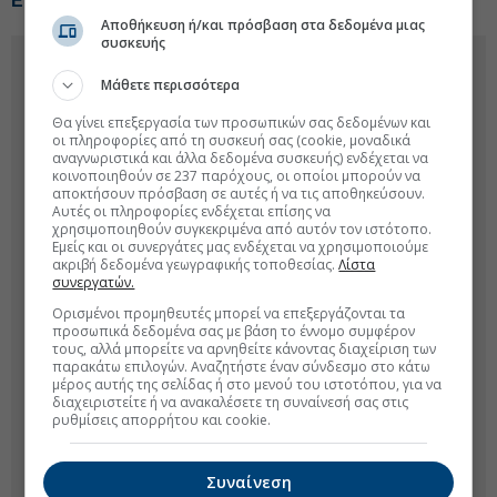
Εγνατία το α’ εξάμηνο
Αποθήκευση ή/και πρόσβαση στα δεδομένα μιας
συσκευής
Μάθετε περισσότερα
Θα γίνει επεξεργασία των προσωπικών σας δεδομένων και
οι πληροφορίες από τη συσκευή σας (cookie, μοναδικά
αναγνωριστικά και άλλα δεδομένα συσκευής) ενδέχεται να
κοινοποιηθούν σε 237 παρόχους, οι οποίοι μπορούν να
αποκτήσουν πρόσβαση σε αυτές ή να τις αποθηκεύσουν.
Αυτές οι πληροφορίες ενδέχεται επίσης να
χρησιμοποιηθούν συγκεκριμένα από αυτόν τον ιστότοπο.
Εμείς και οι συνεργάτες μας ενδέχεται να χρησιμοποιούμε
ακριβή δεδομένα γεωγραφικής τοποθεσίας.
Λίστα
συνεργατών.
Ορισμένοι προμηθευτές μπορεί να επεξεργάζονται τα
προσωπικά δεδομένα σας με βάση το έννομο συμφέρον
τους, αλλά μπορείτε να αρνηθείτε κάνοντας διαχείριση των
παρακάτω επιλογών. Αναζητήστε έναν σύνδεσμο στο κάτω
μέρος αυτής της σελίδας ή στο μενού του ιστοτόπου, για να
διαχειριστείτε ή να ανακαλέσετε τη συναίνεσή σας στις
ρυθμίσεις απορρήτου και cookie.
Συναίνεση