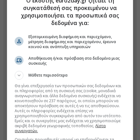
Ο εκδότης euro2day.gr ζητάει τη
συγκατάθεσή σας προκειμένου να
χρησιμοποιήσει τα προσωπικά σας
δεδομένα για:
Εξατομικευμένη διαφήμιση και περιεχόμενο,
μέτρηση διαφήμισης και περιεχομένου, έρευνα
κοινού και ανάπτυξη υπηρεσιών
Αποθήκευση ή/και πρόσβαση στα δεδομένα μιας
συσκευής
Μάθετε περισσότερα
Θα γίνει επεξεργασία των προσωπικών σας δεδομένων και
οι πληροφορίες από τη συσκευή σας (cookie, μοναδικά
αναγνωριστικά και άλλα δεδομένα συσκευής) ενδέχεται να
κοινοποιηθούν σε 237 παρόχους, οι οποίοι μπορούν να
αποκτήσουν πρόσβαση σε αυτές ή να τις αποθηκεύσουν.
Αυτές οι πληροφορίες ενδέχεται επίσης να
χρησιμοποιηθούν συγκεκριμένα από αυτόν τον ιστότοπο.
Εμείς και οι συνεργάτες μας ενδέχεται να χρησιμοποιούμε
ακριβή δεδομένα γεωγραφικής τοποθεσίας.
Λίστα
συνεργατών.
Ορισμένοι προμηθευτές μπορεί να επεξεργάζονται τα