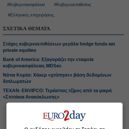
#Κυβερνοασφάλεια
#Κυβερνοεπιθέσεις
#Ελληνικές επιχειρήσεις
ΣΧΕΤΙΚΑ ΘΕΜΑΤΑ
Στόχος κυβερνοεπιθέσεων μεγάλα hedge funds και
private equities
Bank of America: Εξαγοράζει την εταιρεία
κυβερνοασφάλειας MDSec
Νότια Κορέα: Χάκερ «χτύπησε» βάση δεδομένων
διπλωματών
ΤΕΧΑΝ- ENVIPCO: Τεράστιος τζίρος από τα μικρά
«Σπιτάκια Ανακύκλωσης»