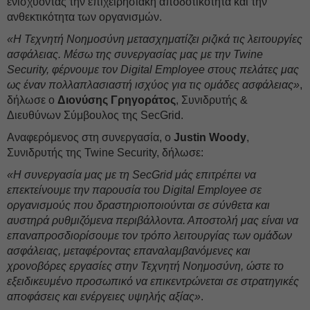
ενισχύοντας την επιχειρησιακή αποδοτικότητα και την
ανθεκτικότητα των οργανισμών.
«Η Τεχνητή Νοημοσύνη μετασχηματίζει ριζικά τις λειτουργίες
ασφάλειας. Μέσω της συνεργασίας μας με την Twine
Security, φέρνουμε τον Digital Employee στους πελάτες μας
ως έναν πολλαπλασιαστή ισχύος για τις ομάδες ασφάλειας»
,
δήλωσε ο
Διονύσης Γρηγοράτος
, Συνιδρυτής &
Διευθύνων Σύμβουλος της SecGrid.
Αναφερόμενος στη συνεργασία, ο
Justin Woody
,
Συνιδρυτής της Twine Security, δήλωσε:
«Η συνεργασία μας με τη SecGrid μάς επιτρέπει να
επεκτείνουμε την παρουσία του Digital Employee σε
οργανισμούς που δραστηριοποιούνται σε σύνθετα και
αυστηρά ρυθμιζόμενα περιβάλλοντα. Αποστολή μας είναι να
επαναπροσδιορίσουμε τον τρόπο λειτουργίας των ομάδων
ασφάλειας, μεταφέροντας επαναλαμβανόμενες και
χρονοβόρες εργασίες στην Τεχνητή Νοημοσύνη, ώστε το
εξειδικευμένο προσωπικό να επικεντρώνεται σε στρατηγικές
αποφάσεις και ενέργειες υψηλής αξίας»
.