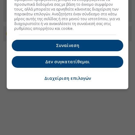
προσωπικά δεδομένα σας με βάση το έννομο συμφέρον
τους, αλλά μπορείτε να αρνηθείτε κάνοντας διαχείριση των
παρακάτω επιλογών. Αναζητήστε έναν σύνδεσμο στο κάτω
μέρος αυτής της σελίδας ή στο μενού του ιστοτόπου, για να
διαχειριστείτε ή να ανακαλέσετε τη συναίνεσή σας στις
ρυθμίσεις απορρήτου και cookie.
Προσθέστε το euro2day.gr στο Discover
Συναίνεση
Δεν συγκατατίθεμαι
Διαχείριση επιλογών