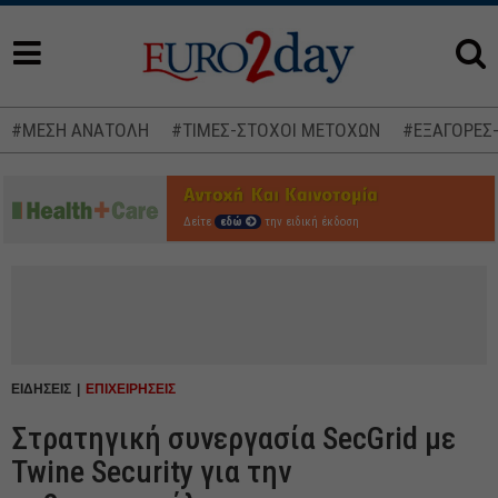
#ΜΕΣΗ ΑΝΑΤΟΛΗ
#ΤΙΜΕΣ-ΣΤΟΧΟΙ ΜΕΤΟΧΩΝ
#ΕΞΑΓΟΡΕΣ
Δείτε
εδώ
την ειδική έκδοση
ΕΙΔΗΣΕΙΣ
ΕΠΙΧΕΙΡΗΣΕΙΣ
Στρατηγική συνεργασία SecGrid με
Twine Security για την