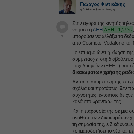
Γιώργος Φιντικάκης
g.fintikakis@euro2day.gr
Στην αγορά της κινητής τηλ
να μπει η
ΔΕΗ
ΔΕΗ +1,29%
μπορούσε να αλλάξει τα δεδ
1
από Cosmote, Vodafone και 
Το επιβεβαιώνει η κίνηση της
συμμετάσχει στη διαβούλευσ
Ταχυδρομείων (ΕΕΕΤ), που έλ
δικαιωμάτων χρήσης ραδιο
Αν και η συμμετοχή της επιχ
σχόλια και προτάσεις, δεν πρ
συχνότητες, εντούτοις δείχνει
καλά στο «ραντάρ» της.
Και η παρουσία της σε μια σ
ανάθεση των δικαιωμάτων χρ
τη σημασία της, ειδικά ενόψ
χρηματοδοτήσει το νέο και μ