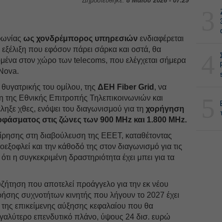
Δημοσιεύθηκε:
8 Μαΐου 2026 - 07:29
3
εφωνίας
ως χονδρέμπορος υπηρεσιών
ενδιαφέρεται
, εξέλιξη που εφόσον πάρει σάρκα και οστά, θα
4
ομένα στον χώρο των telecoms, που ελέγχεται σήμερα
Nova.
 θυγατρικής του ομίλου, της
ΔΕH Fiber Grid
, να
5
η της Εθνικής Επιτροπής Τηλεπικοινωνιών και
ηξε χθες, ενόψει του διαγωνισμού για τη
χορήγηση
φάσματος στις ζώνες των 900 MHz και 1.800 MHz.
είρησης στη διαβούλευση της ΕΕΕΤ, καταθέτοντας
οεξοφλεί και την κάθοδό της στον διαγωνισμό για τις
 ότι η συγκεκριμένη δραστηριότητα έχει μπει για τα
υζήτηση που αποτελεί προάγγελο για την εκ νέου
ήσης συχνοτήτων κινητής που λήγουν το 2027 έχει
ει της επικείμενης αύξησης κεφαλαίου που θα
εγαλύτερο επενδυτικό πλάνο, ύψους 24 δισ. ευρώ