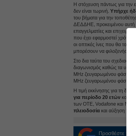
Η στόχευση πάντως για την ε
δεν είναι τωρινή.
Υπήρχε ήδη
του βήματα για την τοποθέτη
ΔΕΔΔΗΕ, προκειμένου αυτή ν
επαγγελματίες και επιχειρήσ
που έχει εφαρμοστεί χρόνια 
οι οπτικές ίνες που θα τοπ
μπορέσουν να φιλοξενήσουν 
Στο δια ταύτα του σχεδιασμο
διαγωνισμός καθώς τα υφιστά
MHz ζευγαρωμένου φάσματος
MHz ζευγαρωμένου φάσματος
Η τιμή εκκίνησης για τη δημ
για περίοδο 20 ετών
και εφ
των ΟΤΕ, Vodafone και Nova,
πλειοδοσία
και αύξηση του τ
Προσθέστε το
E