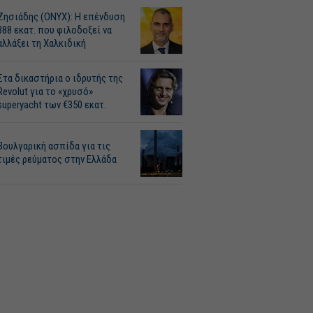
Ζησιάδης (ONYX): Η επένδυση
388 εκατ. που φιλοδοξεί να
αλλάξει τη Χαλκιδική
Στα δικαστήρια ο ιδρυτής της
Revolut για το «χρυσό»
superyacht των €350 εκατ.
Βουλγαρική ασπίδα για τις
τιμές ρεύματος στην Ελλάδα