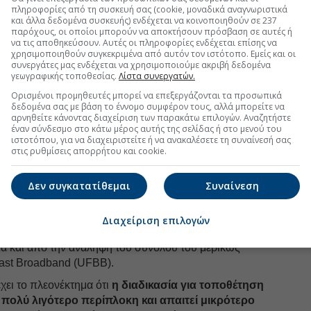
πληροφορίες από τη συσκευή σας (cookie, μοναδικά αναγνωριστικά
 εξελίξεις με την υπογραφη εγκυρότητας του Euro2day.gr
και άλλα δεδομένα συσκευής) ενδέχεται να κοινοποιηθούν σε 237
παρόχους, οι οποίοι μπορούν να αποκτήσουν πρόσβαση σε αυτές ή
να τις αποθηκεύσουν. Αυτές οι πληροφορίες ενδέχεται επίσης να
FOLLOW US
χρησιμοποιηθούν συγκεκριμένα από αυτόν τον ιστότοπο. Εμείς και οι
συνεργάτες μας ενδέχεται να χρησιμοποιούμε ακριβή δεδομένα
Ακολουθήστε τη σελίδα του
Euro2day.gr
στο
Linkedin
γεωγραφικής τοποθεσίας.
Λίστα συνεργατών.
ίκτυο οπτικών ινών
Ορισμένοι προμηθευτές μπορεί να επεξεργάζονται τα προσωπικά
δεδομένα σας με βάση το έννομο συμφέρον τους, αλλά μπορείτε να
αρνηθείτε κάνοντας διαχείριση των παρακάτω επιλογών. Αναζητήστε
ι
το δεύτερο μεγαλύτερο δίκτυο οπτικών ινών
έναν σύνδεσμο στο κάτω μέρος αυτής της σελίδας ή στο μενού του
ό του ΟΤΕ, καθώς το ΔEΗ Fiber έχει περάσει από 1,7
ιστοτόπου, για να διαχειριστείτε ή να ανακαλέσετε τη συναίνεσή σας
 Είναι διαθέσιμο σε 41 περιοχές και σε περίπου 1
στις ρυθμίσεις απορρήτου και cookie.
ματίες πανελλαδικά (ready for service) και ο στόχος
νοικοκυριά και επιχειρήσεις έως το 2028 (το νέο
Δεν συγκατατίθεμαι
Συναίνεση
ακόμη ψηλότερα τον πήχη).
ιακός πάροχος είναι φυσικά ο
ΟΤΕ
, ο οποίος στα τέλη
Διαχείριση επιλογών
οντά στις 2,1 εκατ. συνδέσεις με στόχο να φτάσει τα
ιτα και από την ανάληψη του συνόλου του μερικώς
Fast Broadband (UFBB).
χει το πλεονέκτημα ότι
η διαδικασία για τοποθέτηση
ι πολύ λιγότερο περίπλοκη και απαιτεί μικρότερο