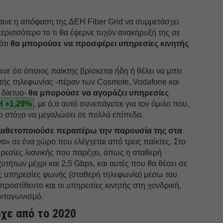
μαινε η απόφαση της ΔΕH Fiber Grid να συμμετάσχει
ερισσότερο το τι θα έφερνε τυχόν ανακήρυξή της σε
ότι
θα μπορούσε να προσφέρει υπηρεσίες κινητής
ινε ότι όποιος παίκτης βρίσκεται ήδη ή θέλει να μπει
ητής τηλεφωνίας -πέραν των Cosmote, Vodafone και
 δίκτυο-
θα μπορούσε να αγοράζει υπηρεσίες
 +1,29%
, με ό,τι αυτό συνεπάγεται για τον όμιλο που,
ει στόχο να μεγαλώσει σε πολλά επίπεδα.
καθετοποιούσε περαιτέρω την παρουσία της στα
» σε ένα χώρο που ελέγχεται από τρεις παίκτες. Στο
ηρεσίες λιανικής που παρέχει, όπως η σταθερή
υτήτων μέχρι και 2,5 Gbps, και αυτές που θα θέσει σε
ις υπηρεσίες φωνής (σταθερή τηλεφωνία) μέσω του
προστίθεντο και οι υπηρεσίες κινητής στη χονδρική,
ανταγωνισμό.
χε από το 2020