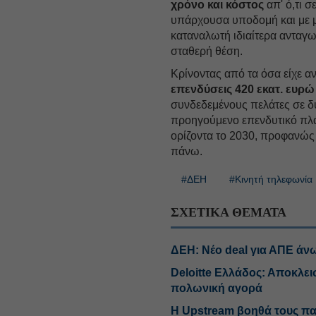
χρόνο και κόστος
απ' ό,τι σ
υπάρχουσα υποδομή και με μ
καταναλωτή ιδιαίτερα ανταγω
σταθερή θέση.
Κρίνοντας από τα όσα είχε α
επενδύσεις 420 εκατ. ευρώ
συνδεδεμένους πελάτες σε δ
προηγούμενο επενδυτικό πλάν
ορίζοντα το 2030, προφανώς 
πάνω.
#ΔΕΗ
#Κινητή τηλεφωνία
ΣΧΕΤΙΚΑ ΘΕΜΑΤΑ
ΔΕΗ: Νέο deal για ΑΠΕ άν
Deloitte Ελλάδος: Αποκλει
πολωνική αγορά
Η Upstream βοηθά τους πα