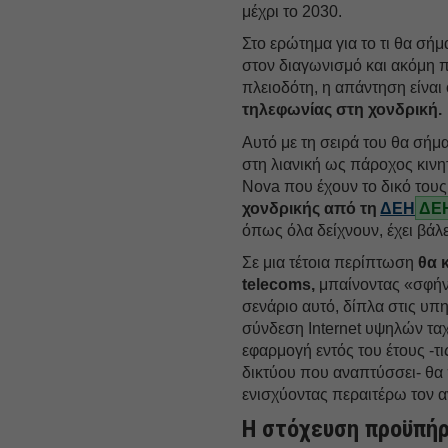
μέχρι το 2030.
Στο ερώτημα για το τι θα σή
στον διαγωνισμό και ακόμη π
πλειοδότη, η απάντηση είναι 
τηλεφωνίας στη χονδρική.
Αυτό με τη σειρά του θα σήμα
στη λιανική ως πάροχος κιν
Nova που έχουν το δικό τους
χονδρικής από τη
ΔΕΗ
ΔΕΗ
όπως όλα δείχνουν, έχει βάλ
Σε μια τέτοια περίπτωση
θα 
telecoms,
μπαίνοντας «σφήνα
σενάριο αυτό, δίπλα στις υπ
σύνδεση Ιnternet υψηλών ταχ
εφαρμογή εντός του έτους -τ
δικτύου που αναπτύσσει- θα 
ενισχύοντας περαιτέρω τον 
Η στόχευση προϋπήρ