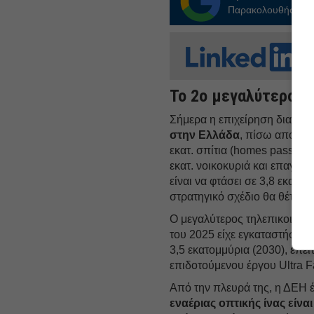
Παρακολουθήστε τις
Το 2ο μεγαλύτερο δ
Σήμερα η επιχείρηση διαθέτε
στην Ελλάδα
, πίσω από αυτ
εκατ. σπίτια (homes passed).
εκατ. νοικοκυριά και επαγγελ
είναι να φτάσει σε 3,8 εκατ. 
στρατηγικό σχέδιο θα θέτει 
Ο μεγαλύτερος τηλεπικοινων
του 2025 είχε εγκαταστήσει κ
3,5 εκατομμύρια (2030), έπε
επιδοτούμενου έργου Ultra 
Από την πλευρά της, η ΔΕH έ
εναέριας οπτικής ίνας είνα