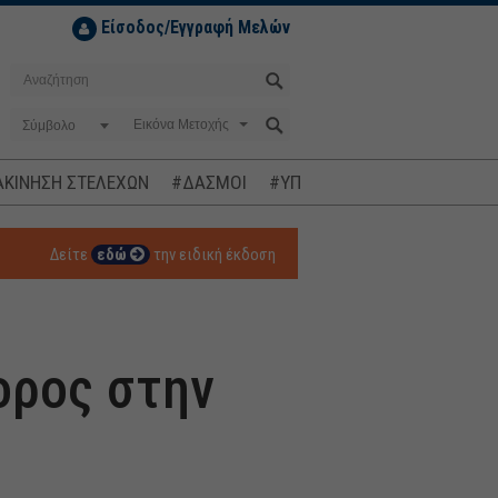
Είσοδος/Εγγραφή Μελών
Σύμβολο
ΚΙΝΗΣΗ ΣΤΕΛΕΧΩΝ
#ΔΑΣΜΟΙ
#ΥΠΟΚΛΟΠΕΣ
#ΠΛΗΘΩΡΙΣΜ
Δείτε
εδώ
την ειδική έκδοση
ορος στην