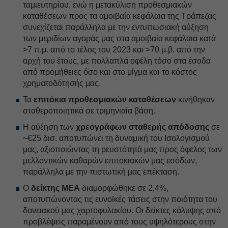
ταμιευτηρίου, ενώ η μετακύλιση προθεσμιακών
καταθέσεων προς τα αμοιβαία κεφάλαια της Τράπεζας
συνεχίζεται παράλληλα με την εντυπωσιακή αύξηση
των μεριδίων αγοράς μας στα αμοιβαία κεφάλαια κατά
>7 π.μ. από το τέλος του 2023 και >70 μ.β. από την
αρχή του έτους, με πολλαπλά οφέλη τόσο στα έσοδα
από προμήθειες όσο και στο μίγμα και το κόστος
χρηματοδότησής μας.
Τα
επιτόκια προθεσμιακών καταθέσεων
κινήθηκαν
σταθεροποιητικά σε τριμηνιαία βάση.
Η αύξηση των
χρεογράφων σταθερής απόδοσης
σε
~€25 δισ. αποτυπώνει τη δυναμική του Ισολογισμού
μας, αξιοποιώντας τη ρευστότητά μας προς όφελος των
μελλοντικών καθαρών επιτοκιακών μας εσόδων,
παράλληλα με την πιστωτική μας επέκταση.
Ο
δείκτης ΜΕΑ
διαμορφώθηκε σε 2,4%,
αποτυπώνοντας τις ευνοϊκές τάσεις στην ποιότητα του
δανειακού μας χαρτοφυλακίου. Οι δείκτες κάλυψης από
προβλέψεις παραμένουν από τους υψηλότερους στην