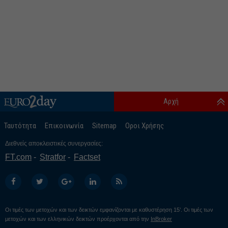
Αρχή
Ταυτότητα
Επικοινωνία
Sitemap
Οροι Χρήσης
Διεθνείς αποκλειστικές συνεργασίες:
FT.com
Stratfor
Factset
Οι τιμές των μετοχών και των δεικτών εμφανίζονται με καθυστέρηση 15’. Οι τιμές των
μετοχών και των ελληνικών δεικτών προέρχονται από την
InBroker