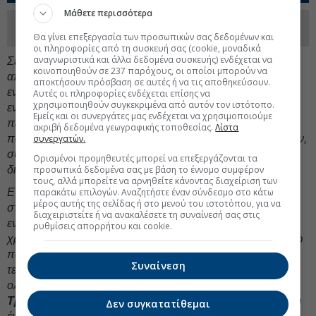
Μάθετε περισσότερα
Ακολουθήστε τη σελίδα του
Euro2day.gr
στο
Linkedin
Θα γίνει επεξεργασία των προσωπικών σας δεδομένων και
οι πληροφορίες από τη συσκευή σας (cookie, μοναδικά
αναγνωριστικά και άλλα δεδομένα συσκευής) ενδέχεται να
Σε επίπεδο κερδοφορίας, θα συμβάλει στην αύξηση της
κοινοποιηθούν σε 237 παρόχους, οι οποίοι μπορούν να
απόδοσης ενσώματων ιδίων κεφαλαίων κατά
>50 μ.β
.,
αποκτήσουν πρόσβαση σε αυτές ή να τις αποθηκεύσουν.
ενισχύοντας τα κέρδη ανά μετοχή κατά +4%. Επιπλέον,
Αυτές οι πληροφορίες ενδέχεται επίσης να
χρησιμοποιηθούν συγκεκριμένα από αυτόν τον ιστότοπο.
ενισχύει την ικανότητά μας να παρέχουμε βελτιωμένες,
Εμείς και οι συνεργάτες μας ενδέχεται να χρησιμοποιούμε
πελατοκεντρικές ασφαλιστικές λύσεις, διατηρώντας
ακριβή δεδομένα γεωγραφικής τοποθεσίας.
Λίστα
συνεργατών.
παράλληλα ένα μοντέλο χαμηλών κεφαλαιακών απαιτήσεων,
συμβάλλοντας έτσι στη βιώσιμη αύξηση των κερδών και τη
Ορισμένοι προμηθευτές μπορεί να επεξεργάζονται τα
προσωπικά δεδομένα σας με βάση το έννομο συμφέρον
δημιουργία μακροπρόθεσμης αξίας για τους μετόχους μας.
τους, αλλά μπορείτε να αρνηθείτε κάνοντας διαχείριση των
παρακάτω επιλογών. Αναζητήστε έναν σύνδεσμο στο κάτω
Εν μέσω αυξημένης γεωπολιτικής αβεβαιότητας, η
μέρος αυτής της σελίδας ή στο μενού του ιστοτόπου, για να
στρατηγική μας προτεραιότητα παραμένει σαφής: να
διαχειριστείτε ή να ανακαλέσετε τη συναίνεσή σας στις
ενισχύσουμε τον ρόλο μας ως αξιόπιστου
ρυθμίσεις απορρήτου και cookie.
χρηματοοικονομικού εταίρου της ελληνικής οικονομίας, ενώ
παράλληλα εξελισσόμαστε ως ένας προοδευτικός και
Συναίνεση
τεχνολογικά προηγμένος οργανισμός. Καθώς
ολοκληρώνουμε τη μετάβαση στο
νέο Σύστημα Βασικών
Τραπεζικών Εργασιών
, βρισκόμαστε σε πλεονεκτική θέση
Δεν συγκατατίθεμαι