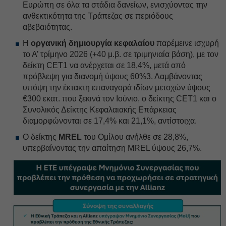
Ευρώπη σε όλα τα στάδια δανείων, ενισχύοντας την
ανθεκτικότητα της Τράπεζας σε περιόδους
αβεβαιότητας.
Η
οργανική δημιουργία κεφαλαίου
παρέμεινε ισχυρή
το Α’ τρίμηνο 2026 (+40 μ.β. σε τριμηνιαία βάση), με τον
δείκτη CET1 να ανέρχεται σε 18,4%, μετά από
πρόβλεψη για διανομή ύψους 60%3. Λαμβάνοντας
υπόψη την έκτακτη επαναγορά ιδίων μετοχών ύψους
€300 εκατ. που ξεκινά τον Ιούνιο, o δείκτης CET1 και ο
Συνολικός Δείκτης Κεφαλαιακής Επάρκειας
διαμορφώνονται σε 17,4% και 21,1%, αντίστοιχα.
O δείκτης
MREL
του Ομίλου ανήλθε σε 28,8%,
υπερβαίνοντας την απαίτηση MREL ύψους 26,7%.