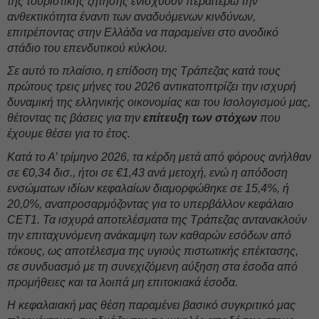
της τουριστικής ζήτησης ενισχύουν περαιτέρω την
ανθεκτικότητα έναντι των αναδυόμενων κινδύνων,
επιτρέποντας στην Ελλάδα να παραμείνει στο ανοδικό
στάδιο του επενδυτικού κύκλου.
Σε αυτό το πλαίσιο, η επίδοση της Τράπεζας κατά τους
πρώτους τρεις μήνες του 2026 αντικατοπτρίζει την ισχυρή
δυναμική της ελληνικής οικονομίας και του Ισολογισμού μας,
θέτοντας τις βάσεις για την
επίτευξη των στόχων
που
έχουμε θέσει για το έτος.
Κατά το Α’ τρίμηνο 2026, τα κέρδη μετά από φόρους ανήλθαν
σε €0,34 δισ., ήτοι σε €1,43 ανά μετοχή, ενώ η απόδοση
ενσώματων ιδίων κεφαλαίων διαμορφώθηκε σε 15,4%, ή
20,0%, αναπροσαρμόζοντας για το υπερβάλλον κεφάλαιο
CET1. Τα ισχυρά αποτελέσματα της Τράπεζας αντανακλούν
την επιταχυνόμενη ανάκαμψη των καθαρών εσόδων από
τόκους, ως αποτέλεσμα της υγιούς πιστωτικής επέκτασης,
σε συνδυασμό με τη συνεχιζόμενη αύξηση στα έσοδα από
προμήθειες και τα λοιπά μη επιτοκιακά έσοδα.
Η κεφαλαιακή μας θέση παραμένει βασικό συγκριτικό μας