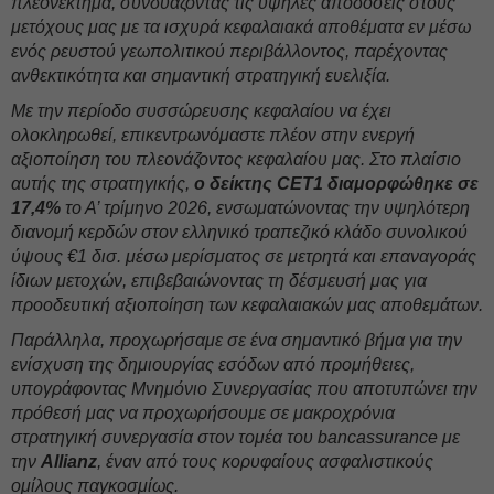
πλεονέκτημα, συνδυάζοντας τις υψηλές αποδόσεις στους
μετόχους μας με τα ισχυρά κεφαλαιακά αποθέματα εν μέσω
ενός ρευστού γεωπολιτικού περιβάλλοντος, παρέχοντας
ανθεκτικότητα και σημαντική στρατηγική ευελιξία.
Με την περίοδο συσσώρευσης κεφαλαίου να έχει
ολοκληρωθεί, επικεντρωνόμαστε πλέον στην ενεργή
αξιοποίηση του πλεονάζοντος κεφαλαίου μας. Στο πλαίσιο
αυτής της στρατηγικής,
ο δείκτης CET1 διαμορφώθηκε σε
17,4%
το Α’ τρίμηνο 2026, ενσωματώνοντας την υψηλότερη
διανομή κερδών στον ελληνικό τραπεζικό κλάδο συνολικού
ύψους €1 δισ. μέσω μερίσματος σε μετρητά και επαναγοράς
ίδιων μετοχών, επιβεβαιώνοντας τη δέσμευσή μας για
προοδευτική αξιοποίηση των κεφαλαιακών μας αποθεμάτων.
Παράλληλα, προχωρήσαμε σε ένα σημαντικό βήμα για την
ενίσχυση της δημιουργίας εσόδων από προμήθειες,
υπογράφοντας Μνημόνιο Συνεργασίας που αποτυπώνει την
πρόθεσή μας να προχωρήσουμε σε μακροχρόνια
στρατηγική συνεργασία στον τομέα του bancassurance με
την
Allianz
, έναν από τους κορυφαίους ασφαλιστικούς
ομίλους παγκοσμίως.