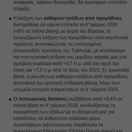
αναφοράς, εφόσον διατηρηθεί, θα προσφέρει επιπλέον
στήριξη.
Η αύξηση των
καθαρών εσόδων από προμήθειες
διατηρήθηκε σε υψηλά επίπεδα το Α’ τρίμηνο 2026
(+8% σε ετήσια βάση), με αιχμή του δόρατος τη
συνεχιζόμενη αύξηση των προμηθειών από επενδυτικά
προϊόντα, αντανακλώντας τις επιτυχημένες
σταυροειδείς πωλήσεις της Τράπεζας, με αποτέλεσμα
την εντυπωσιακή αύξηση του μεριδίου αγοράς μας στα
αμοιβαία κεφάλαια κατά +0,7 π.μ. από την αρχή του
έτους και +7,0 π.μ. από το τέλος του 2023. Σε τριμηνιαία
βάση, η μείωση των καθαρών εσόδων από προμήθειες
αντανακλά την αρνητική επίδραση βάσης λόγω των
ισχυρών εποχικά εκταμιεύσεων το Δ’ τρίμηνο 2025.
Οι
λειτουργικές δαπάνες
αυξήθηκαν κατά +8,4% σε
ετήσια βάση το Α’ τρίμηνο 2026, συνδυάζοντας τη
συγκράτηση των εξόδων με τη δέσμευσή μας για
επενδύσεις σε ανθρώπινο κεφάλαιο μέσω
προσλήψεων (αξιοποιώντας παράλληλα τα
προγράμματα Εθελουσίας Εξόδου Προσωπικού) και