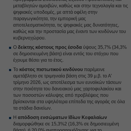
μεταβλητών αμοιβών, καθώς και στην τεχνολογία και τις
ψηφιακές υποδομές, με απτά οφέλη στην
παραγωγικότητα, την εμπορική μας
αποτελεσματικότητα, τις ψηφιακές μας δυνατότητες,
καθώς και την προστασία μας έναντι των κινδύνων του
κυβερνοχώρου.
Ο
δείκτης κόστους προς έσοδα
ύψους 35,7% (34,3%
σε δημοσιευμένη βάση) είναι εντός του στόχου που
έχουμε θέσει για το έτος.
Το
κόστος πιστωτικού κινδύνου
παρέμεινε
αμετάβλητο σε τριμηνιαία βάση στις 39 μ.β. το Α’
τρίμηνο 2026, ως αποτέλεσμα των ευνοϊκών τάσεων
στην ποιότητα του δανειακού μας χαρτοφυλακίου και
των ποσοστών κάλυψης από προβλέψεις που
βρίσκονται στα υψηλότερα επίπεδα της αγοράς σε όλα
τα στάδια δανείων.
Η
απόδοση ενσώματων Ιδίων Κεφαλαίων
διαμορφώθηκε σε 15,3%2 (16,3% σε δημοσιευμένη
βάση), ή 20,0% αναπροσαρμόζοντας για το