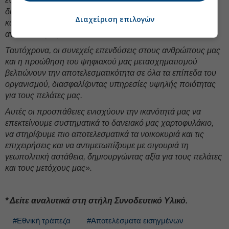
έναντι άλλων ευρωπαϊκών τραπεζών, καθώς έχουμε τη
δυνατότητα για ταχύτερη ανάπτυξη καινοτόμων προϊόντων
Διαχείριση επιλογών
και περαιτέρω ενίσχυση της λειτουργικής μας
ανθεκτικότητας.
Ταυτόχρονα, οι συνεχείς επενδύσεις στους ανθρώπους μας
και η προώθηση του ψηφιακού μας μετασχηματισμού
βελτιώνουν την αποτελεσματικότητα σε όλα τα επίπεδα του
οργανισμού, διασφαλίζοντας υπηρεσίες υψηλής ποιότητας
για τους πελάτες μας.
Αυτές οι προσπάθειες ενισχύουν την ικανότητά μας να
επεκτείνουμε συστηματικά το δανειακό μας χαρτοφυλάκιο,
να στηρίζουμε πιο αποτελεσματικά τα νοικοκυριά και τις
επιχειρήσεις και να αντιμετωπίζουμε με σιγουριά τη
γεωπολιτική αστάθεια, δημιουργώντας αξία για τους πελάτες
και τους μετόχους μας».
* Δείτε αναλυτικά στη στήλη Συνοδευτικό Υλικό.
#Εθνική τράπεζα
#Αποτελέσματα εισηγμένων