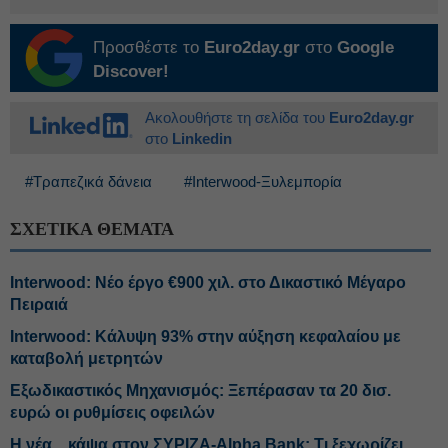
Προσθέστε το
Euro2day.gr
στο
Google
Discover!
Ακολουθήστε τη σελίδα του
Euro2day.gr
στο
Linkedin
#Τραπεζικά δάνεια
#Interwood-Ξυλεμπορία
ΣΧΕΤΙΚΑ ΘΕΜΑΤΑ
Interwood: Νέο έργο €900 χιλ. στο Δικαστικό Μέγαρο
Πειραιά
Interwood: Κάλυψη 93% στην αύξηση κεφαλαίου με
καταβολή μετρητών
Εξωδικαστικός Μηχανισμός: Ξεπέρασαν τα 20 δισ.
ευρώ οι ρυθμίσεις οφειλών
Η νέα... κάψα στον ΣΥΡΙΖΑ-Alpha Bank: Τι ξεχωρίζει