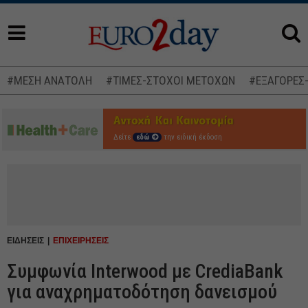
#ΜΕΣΗ ΑΝΑΤΟΛΗ
#ΤΙΜΕΣ-ΣΤΟΧΟΙ ΜΕΤΟΧΩΝ
#ΕΞΑΓΟΡΕΣ
Δείτε
εδώ
την ειδική έκδοση
ΕΙΔΗΣΕΙΣ
ΕΠΙΧΕΙΡΗΣΕΙΣ
Συμφωνία Interwood με CrediaBank
για αναχρηματοδότηση δανεισμού