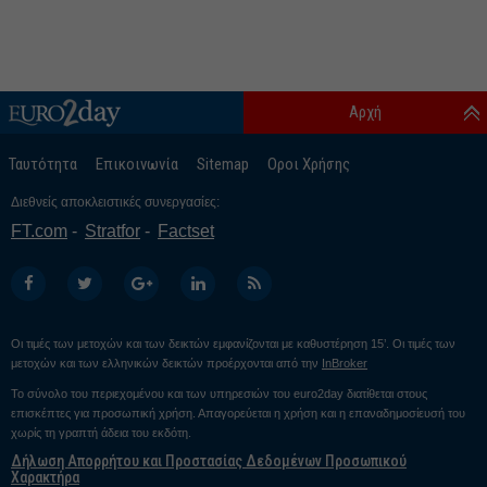
Αρχή
Ταυτότητα
Επικοινωνία
Sitemap
Οροι Χρήσης
Διεθνείς αποκλειστικές συνεργασίες:
FT.com
Stratfor
Factset
Οι τιμές των μετοχών και των δεικτών εμφανίζονται με καθυστέρηση 15’. Οι τιμές των
μετοχών και των ελληνικών δεικτών προέρχονται από την
InBroker
Το σύνολο του περιεχομένου και των υπηρεσιών του euro2day διατίθεται στους
επισκέπτες για προσωπική χρήση. Απαγορεύεται η χρήση και η επαναδημοσίευσή του
χωρίς τη γραπτή άδεια του εκδότη.
Δήλωση Απορρήτου και Προστασίας Δεδομένων Προσωπικού
Χαρακτήρα