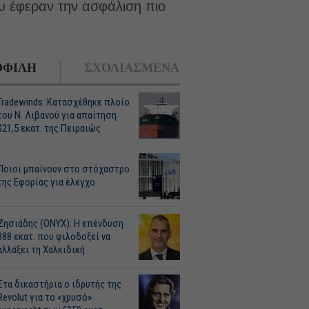
ου έφεραν την ασφάλιση πιο
ΦΙΛΗ
ΣΧΟΛΙΑΣΜΕΝΑ
Tradewinds: Κατασχέθηκε πλοίο
του Ν. Λιβανού για απαίτηση
$21,5 εκατ. της Πειραιώς
Ποιοι μπαίνουν στο στόχαστρο
της Εφορίας για έλεγχο
Ζησιάδης (ONYX): Η επένδυση
388 εκατ. που φιλοδοξεί να
αλλάξει τη Χαλκιδική
Στα δικαστήρια ο ιδρυτής της
Revolut για το «χρυσό»