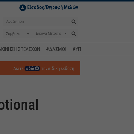
Είσοδος/Εγγραφή Μελών
Σύμβολο
ΚΙΝΗΣΗ ΣΤΕΛΕΧΩΝ
#ΔΑΣΜΟΙ
#ΥΠΟΚΛΟΠΕΣ
#ΠΛΗΘΩΡΙΣΜ
Δείτε
εδώ
την ειδική έκδοση
otional