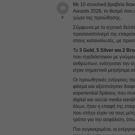
Με 10 συνολικά βραβεία διακ
Awards 2026, το θεσμό που α
χώρο της προώθησης.
0
Σύμφωνα με το σχετικό δελτίο
προσανατολισμό της εταιρεία
στους καταναλωτές, με προσι
Τα
3 Gold, 5 Silver και 2 Br
που σχεδιάστηκαν με γνώμονα
ανθρώπων, ενίσχυσαν την ουσ
είχαν σημαντικά μετρήσιμα α
Οι προωθητικές ενέργειες τη
φάσμα και αξιοποίησαν διαφο
experiential δράσεις που συ
digital και social media κανάλ
όλων, ήταν η επαφή της εται
που στόχο είχαν να τους μιλ
τρόπο για την ασφάλιση, όπω
Πιο συγκεκριμένα, οι ενέργει