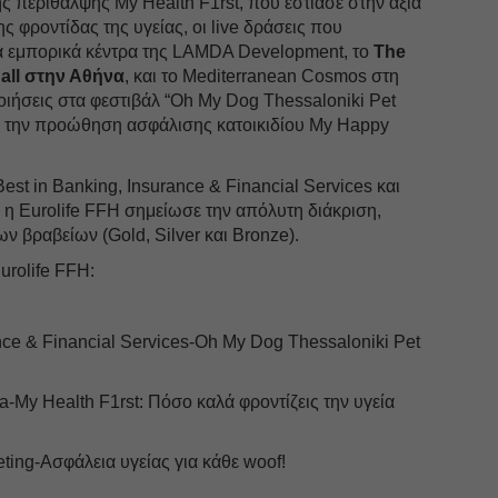
 περίθαλψης My Health F1rst, που εστίασε στην αξία
ς φροντίδας της υγείας, οι live δράσεις που
α εμπορικά κέντρα της LAMDA Development, το
The
all στην Αθήνα
, και το Mediterranean Cosmos στη
οιήσεις στα φεστιβάλ “Oh My Dog Thessaloniki Pet
 για την προώθηση ασφάλισης κατοικιδίου My Happy
est in Banking, Insurance & Financial Services και
, η Eurolife FFH σημείωσε την απόλυτη διάκριση,
 βραβείων (Gold, Silver και Bronze).
urolife FFH:
nce & Financial Services-Oh My Dog Thessaloniki Pet
a-My Health F1rst: Πόσο καλά φροντίζεις την υγεία
eting-Ασφάλεια υγείας για κάθε woof!