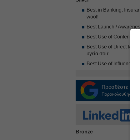
Best in Banking, Insura
woof!
Best Launch / Awareness
Best Use of Content – M
Best Use of Direct Mark
υγεία σου;
Best Use of Influencer M
Προσθέστε το
E
Παρακολουθήστε τις
Bronze