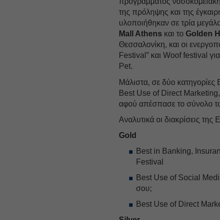
προγράμματος νοσοκομειακής
της πρόληψης και της έγκαιρη
υλοποιήθηκαν σε τρία μεγάλ
Mall Athens
και το
Golden H
Θεσσαλονίκη, και οι ενεργοπ
Festival” και Woof festival
Pet.
Μάλιστα, σε δύο κατηγορίες B
Best Use of Direct Marketing
αφού απέσπασε το σύνολο των
Αναλυτικά οι διακρίσεις της E
Gold
Βest in Banking, Insura
Festival
Best Use of Social Medi
σου;
Best Use of Direct Mark
Silver