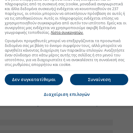
ance & Financial Service-Η χρονιά που ήρθαμε ακόμα
πληροφορίες από τη συσκευή σας (cookie, μοναδικά αναγνωριστικά
και άλλα δεδομένα συσκευής) ενδέχεται να κοινοποιηθούν σε 237
παρόχους, οι οποίοι μπορούν να αποκτήσουν πρόσβαση σε αυτές ή
eting -Oh My Dog Thessaloniki Pet Festival
να τις αποθηκεύσουν. Αυτές οι πληροφορίες ενδέχεται επίσης να
χρησιμοποιηθούν συγκεκριμένα από αυτόν τον ιστότοπο. Εμείς και οι
συνεργάτες μας ενδέχεται να χρησιμοποιούμε ακριβή δεδομένα
γεωγραφικής τοποθεσίας.
Λίστα συνεργατών.
Eurolife
Ορισμένοι προμηθευτές μπορεί να επεξεργάζονται τα προσωπικά
δεδομένα σας με βάση το έννομο συμφέρον τους, αλλά μπορείτε να
αρνηθείτε κάνοντας διαχείριση των παρακάτω επιλογών. Αναζητήστε
έναν σύνδεσμο στο κάτω μέρος αυτής της σελίδας ή στο μενού του
ιστοτόπου, για να διαχειριστείτε ή να ανακαλέσετε τη συναίνεσή σας
στις ρυθμίσεις απορρήτου και cookie.
η βιώσιμη ανάπτυξη και τη συμπερίληψη
κρίσεις στα Loyalty Awards 2026 για το
Δεν συγκατατίθεμαι
Συναίνεση
Διαχείριση επιλογών
ου Prem Watsa στον όμιλο Eurolife
Greece’s Best Digital Bank» στα Euromoney