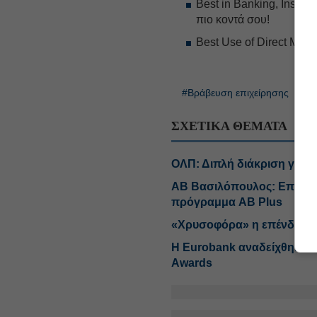
Best in Banking, Insur
πιο κοντά σου!
Best Use of Direct Mark
#Βράβευση επιχείρησης
#
ΣΧΕΤΙΚΑ ΘΕΜΑΤΑ
ΟΛΠ: Διπλή διάκριση για τ
ΑΒ Βασιλόπουλος: Επτά δια
πρόγραμμα AB Plus
«Χρυσοφόρα» η επένδυση τ
Η Eurobank αναδείχθηκε «
Awards