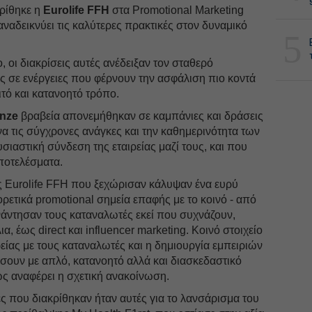
ρίθηκε η
Eurolife FFH
στα Promotional Marketing
ναδεικνύει τις καλύτερες πρακτικές στον δυναμικό
5
, οι διακρίσεις αυτές ανέδειξαν τον σταθερό
ς σε ενέργειες που φέρνουν την ασφάλιση πιο κοντά
τό και κατανοητό τρόπο.
onze
βραβεία απονεμήθηκαν σε καμπάνιες και δράσεις
 τις σύγχρονες ανάγκες και την καθημερινότητα των
ιαστική σύνδεση της εταιρείας μαζί τους, και που
ποτελέσματα.
ς Eurolife FFH που ξεχώρισαν κάλυψαν ένα ευρύ
ρετικά promotional σημεία επαφής με το κοινό - από
νάντησαν τους καταναλωτές εκεί που συχνάζουν,
ια, έως direct και influencer marketing. Κοινό στοιχείο
ρείας με τους καταναλωτές και η δημιουργία εμπειριών
ήσουν με απλό, κατανοητό αλλά και διασκεδαστικό
ς αναφέρει η σχετική ανακοίνωση.
ες που διακρίθηκαν ήταν αυτές για το λανσάρισμα του