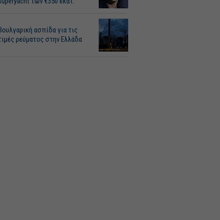
superyacht των €350 εκατ.
Βουλγαρική ασπίδα για τις
τιμές ρεύματος στην Ελλάδα