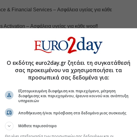
nce & Financial Services – Ασφάλεια υγείας για κάθε
 Activation – Ασφάλεια υγείας για κάθε woof!
y Health F1rst: Πόσο καλά φροντίζεις την υγεία σου;
eting – My Health F1rst: Πόσο καλά φροντίζεις την
Ο εκδότης euro2day.gr ζητάει τη συγκατάθεσή
arketing – Fast & Tidy
σας προκειμένου να χρησιμοποιήσει τα
προσωπικά σας δεδομένα για:
uro2day.gr
στο
Google Discover!
Εξατομικευμένη διαφήμιση και περιεχόμενο, μέτρηση
 εξελίξεις με την υπογραφη εγκυρότητας του Euro2day.gr
διαφήμισης και περιεχομένου, έρευνα κοινού και ανάπτυξη
υπηρεσιών
FOLLOW US
Αποθήκευση ή/και πρόσβαση στα δεδομένα μιας συσκευής
Ακολουθήστε τη σελίδα του
Euro2day.gr
στο
Linkedin
Μάθετε περισσότερα
Θα γίνει επεξεργασία των προσωπικών σας δεδομένων και οι