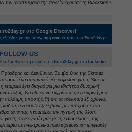
ει την αναπτυξιακή της πορεία έχοντας τη Blackstone
uro2day.gr
στο
Google Discover!
 εξελίξεις με την υπογραφη εγκυρότητας του Euro2day.gr
FOLLOW US
Ακολουθήστε τη σελίδα του
Euro2day.gr
στο
Linkedin
, Πρόεδρος και Διευθύνων Σύμβουλος της Skroutz,
ατοδοτεί ένα σημαντικό νέο κεφάλαιο για τη Skroutz.
η εταιρεία έχει διαγράψει μια ιδιαίτερα δυναμική
ανάπτυξης. Θα ήθελα να εκφράσω την ειλικρινή μου
 πολύτιμη υποστήριξή της τα τελευταία έξι χρόνια.
εριόδου, η Skroutz εξελίχθηκε με επιτυχία σε ένα
δραιώνοντας περαιτέρω την ηγετική της θέση.
ι για τη συνεργασία μας με την Blackstone, της
εμπειρία σε ηλεκτρονικά marketplaces και ψηφιακές
ρετικό συνεργάτη στη μελλοντική μας πορεία.