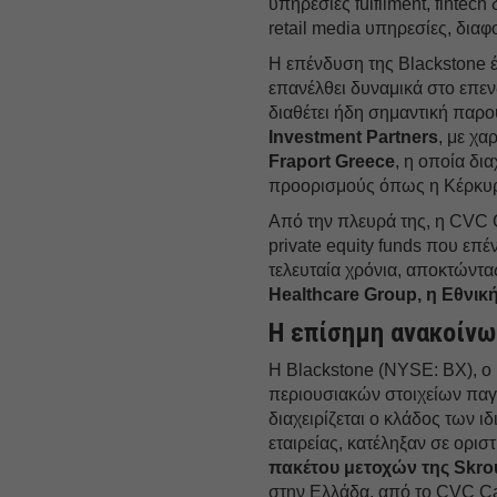
υπηρεσίες fulfilment, fintec
retail media υπηρεσίες, δια
Η επένδυση της Blackstone έ
επανέλθει δυναμικά στο επεν
διαθέτει ήδη σημαντική πα
Investment Partners
, με χα
Fraport Greece
, η οποία δι
προορισμούς όπως η Κέρκυρα
Από την πλευρά της, η CVC 
private equity funds που επ
τελευταία χρόνια, αποκτώντα
Healthcare Group, η Εθνικ
Η επίσημη ανακοίν
Η Blackstone (NYSE: BX), ο 
περιουσιακών στοιχείων παγ
διαχειρίζεται ο κλάδος των ι
εταιρείας, κατέληξαν σε ορι
πακέτου μετοχών της Skro
στην Ελλάδα, από το CVC Cap