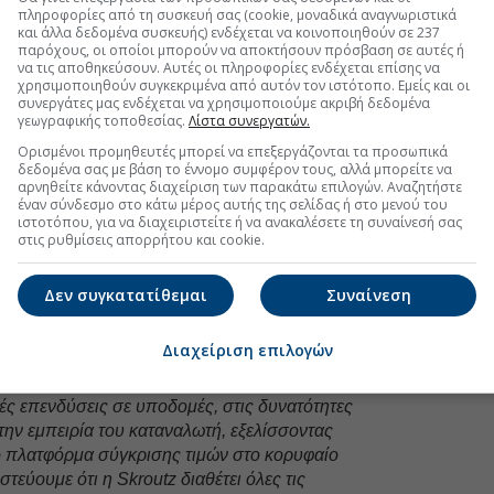
πληροφορίες από τη συσκευή σας (cookie, μοναδικά αναγνωριστικά
ηλεκτρονικού εμπορίου στην Ελλάδα και τη
και άλλα δεδομένα συσκευής) ενδέχεται να κοινοποιηθούν σε 237
μένει χαμηλότερη σε σχέση με τη Δυτική Ευρώπη,
παρόχους, οι οποίοι μπορούν να αποκτήσουν πρόσβαση σε αυτές ή
να τις αποθηκεύσουν. Αυτές οι πληροφορίες ενδέχεται επίσης να
 εταιρεία, δημιουργεί σημαντικά περιθώρια
χρησιμοποιηθούν συγκεκριμένα από αυτόν τον ιστότοπο. Εμείς και οι
υτές εξελίσσονται.
συνεργάτες μας ενδέχεται να χρησιμοποιούμε ακριβή δεδομένα
γεωγραφικής τοποθεσίας.
Λίστα συνεργατών.
Managing Director της Blackstone, δήλωσε:
«Η
Ορισμένοι προμηθευτές μπορεί να επεξεργάζονται τα προσωπικά
ν εμπιστοσύνη μας στις πλατφόρμες online αγορών,
δεδομένα σας με βάση το έννομο συμφέρον τους, αλλά μπορείτε να
ίσδυση του ηλεκτρονικού εμπορίου στην Ευρώπη θα
αρνηθείτε κάνοντας διαχείριση των παρακάτω επιλογών. Αναζητήστε
υσιαστική ανάπτυξη. Ο Γιώργος και η ομάδα της
έναν σύνδεσμο στο κάτω μέρος αυτής της σελίδας ή στο μενού του
ιστοτόπου, για να διαχειριστείτε ή να ανακαλέσετε τη συναίνεσή σας
μια εξαιρετική πλατφόρμα με ένα ισχυρό brand, η
στις ρυθμίσεις απορρήτου και cookie.
ε πλεονεκτική θέση για να αξιοποιήσει αυτή την
Ελλάδα και τη Νοτιοανατολική Ευρώπη. Ανυπομονούμε
Δεν συγκατατίθεμαι
Συναίνεση
με στόχο την περαιτέρω ανάπτυξη της εταιρείας»
.
ng Partner και Επικεφαλής της CVC στην Ελλάδα,
Διαχείριση επιλογών
για όλα όσα πέτυχε η Skroutz κατά τη διάρκεια της
 Μαζί με τους Ιδρυτές και τη διοικητική ομάδα,
ς επενδύσεις σε υποδομές, στις δυνατότητες
ην εμπειρία του καταναλωτή, εξελίσσοντας
πό πλατφόρμα σύγκρισης τιμών στο κορυφαίο
τεύουμε ότι η Skroutz διαθέτει όλες τις