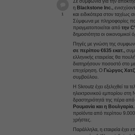
Σε συμφωνία για την απόκτ
η
Blackstone Inc.,
ενισχύοντ
και ειδικότερα στον ταχέως 
1
Σύμφωνα με πληροφορίες που
πραγματοποιείται από
την C
δημοσιότητα οι οικονομικοί 
Πηγές με γνώση της συμφωνί
σε περίπου €635 εκατ.,
συμπ
ελληνικής εταιρείας θα που
διατηρήσουν ποσοστό στο μετ
επιχείρηση. Ο
Γιώργος Χατ
συμβούλου.
Η Skroutz έχει εξελιχθεί τα 
ηλεκτρονικού εμπορίου στη 
δραστηριότητά της πέρα από
Ρουμανία και η Βουλγαρία.
προϊόντα από περίπου 9.000 
χρήστες.
Παράλληλα, η εταιρεία έχει επ