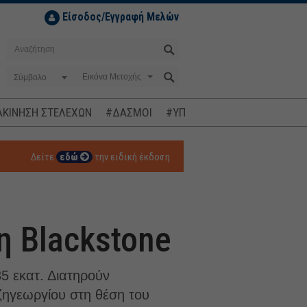
Είσοδος/Εγγραφή Μελών
Σύμβολο
ΚΙΝΗΣΗ ΣΤΕΛΕΧΩΝ
#ΔΑΣΜΟΙ
#ΥΠΟΚΛΟΠΕΣ
#ΠΛΗΘΩΡΙΣΜ
Δείτε
εδώ
την ειδική έκδοση
η Blackstone
5 εκατ. Διατηρούν
τζηγεωργίου στη θέση του