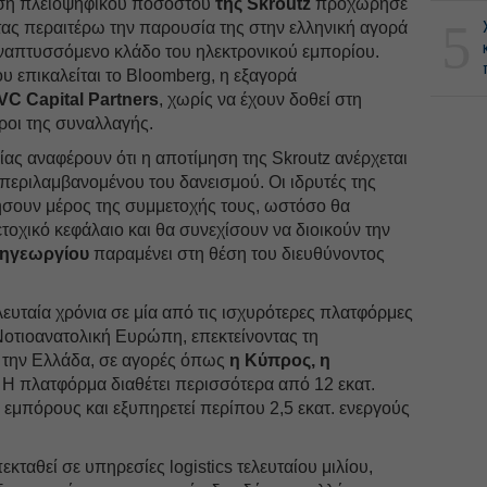
ηση πλειοψηφικού ποσοστού
της Skroutz
προχώρησε
5
ας περαιτέρω την παρουσία της στην ελληνική αγορά
αναπτυσσόμενο κλάδο του ηλεκτρονικού εμπορίου.
 επικαλείται το Bloomberg, η εξαγορά
VC Capital Partners
, χωρίς να έχουν δοθεί στη
όροι της συναλλαγής.
ας αναφέρουν ότι η αποτίμηση της Skroutz ανέρχεται
εριλαμβανομένου του δανεισμού. Οι ιδρυτές της
λήσουν μέρος της συμμετοχής τους, ωστόσο θα
οχικό κεφάλαιο και θα συνεχίσουν να διοικούν την
ζηγεωργίου
παραμένει στη θέση του διευθύνοντος
τελευταία χρόνια σε μία από τις ισχυρότερες πλατφόρμες
Νοτιοανατολική Ευρώπη, επεκτείνοντας τη
 την Ελλάδα, σε αγορές όπως
η Κύπρος, η
Η πλατφόρμα διαθέτει περισσότερα από 12 εκατ.
εμπόρους και εξυπηρετεί περίπου 2,5 εκατ. ενεργούς
εκταθεί σε υπηρεσίες logistics τελευταίου μιλίου,