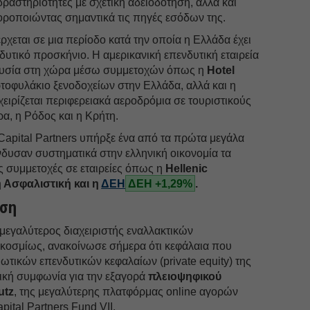
h δραστηριότητες με σχετική αδειοδότηση, αλλά και
φοροποιώντας σημαντικά τις πηγές εσόδων της.
ρχεται σε μια περίοδο κατά την οποία η Ελλάδα έχει
δυτικό προσκήνιο. Η αμερικανική επενδυτική εταιρεία
ρουσία στη χώρα μέσω συμμετοχών όπως η
Hotel
ρτοφυλάκιο ξενοδοχείων στην Ελλάδα, αλλά και η
αχειρίζεται περιφερειακά αεροδρόμια σε τουριστικούς
, η Ρόδος και η Κρήτη.
Capital Partners υπήρξε ένα από τα πρώτα μεγάλα
ένδυσαν συστηματικά στην ελληνική οικονομία τα
ς συμμετοχές σε εταιρείες όπως η
Hellenic
ή Ασφαλιστική και η
ΔΕΗ
ΔΕΗ +1,29%
.
ωση
μεγαλύτερος διαχειριστής εναλλακτικών
κοσμίως, ανακοίνωσε σήμερα ότι κεφάλαια που
διωτικών επενδυτικών κεφαλαίων (private equity) της
στική συμφωνία για την εξαγορά
πλειοψηφικού
utz
, της μεγαλύτερης πλατφόρμας online αγορών
ital Partners Fund VII.