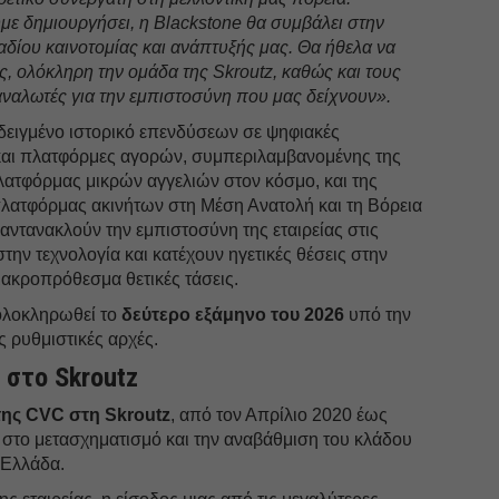
με δημιουργήσει, η Blackstone θα συμβάλει στην
δίου καινοτομίας και ανάπτυξής μας. Θα ήθελα να
, ολόκληρη την ομάδα της Skroutz, καθώς και τους
αναλωτές για την εμπιστοσύνη που μας δείχνουν».
εδειγμένο ιστορικό επενδύσεων σε ψηφιακές
 και πλατφόρμες αγορών, συμπεριλαμβανομένης της
λατφόρμας μικρών αγγελιών στον κόσμο, και της
πλατφόρμας ακινήτων στη Μέση Ανατολή και τη Βόρεια
 αντανακλούν την εμπιστοσύνη της εταιρείας στις
την τεχνολογία και κατέχουν ηγετικές θέσεις στην
ακροπρόθεσμα θετικές τάσεις.
ολοκληρωθεί το
δεύτερο εξάμηνο του 2026
υπό την
ς ρυθμιστικές αρχές.
 στο Skroutz
της CVC στη Skroutz
, από τον Απρίλιο 2020 έως
 στο μετασχηματισμό και την αναβάθμιση του κλάδου
 Ελλάδα.