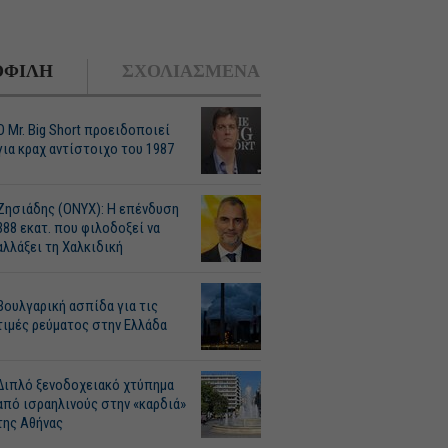
ΦΙΛΗ
ΣΧΟΛΙΑΣΜΕΝΑ
O Mr. Big Short προειδοποιεί
για κραχ αντίστοιχο του 1987
Ζησιάδης (ONYX): Η επένδυση
388 εκατ. που φιλοδοξεί να
αλλάξει τη Χαλκιδική
Βουλγαρική ασπίδα για τις
τιμές ρεύματος στην Ελλάδα
Διπλό ξενοδοχειακό χτύπημα
από ισραηλινούς στην «καρδιά»
της Αθήνας