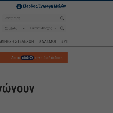
Είσοδος/Εγγραφή Μελών
Σύμβολο
ΚΙΝΗΣΗ ΣΤΕΛΕΧΩΝ
#ΔΑΣΜΟΙ
#ΥΠΟΚΛΟΠΕΣ
#ΠΛΗΘΩΡΙΣΜ
Δείτε
εδώ
την ειδική έκδοση
νώνουν