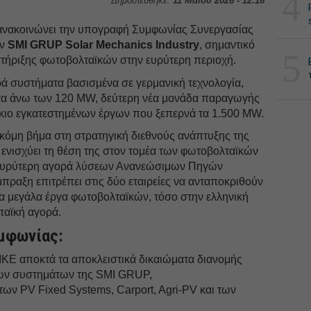
4
Δημοσιεύθηκε:
11 Μαΐου 2026 - 12:16
νακοινώνει την υπογραφή Συμφωνίας Συνεργασίας
ην
SMI GRUP Solar Mechanics Industry
, σημαντικό
5
ήριξης φωτοβολταϊκών στην ευρύτερη περιοχή.
ά συστήματα βασισμένα σε γερμανική τεχνολογία,
ητα άνω των 120 MW, δεύτερη νέα μονάδα παραγωγής
άκιο εγκατεστημένων έργων που ξεπερνά τα 1.500 MW.
ακόμη βήμα στη στρατηγική διεθνούς ανάπτυξης της
νισχύει τη θέση της στον τομέα των φωτοβολταϊκών
 ευρύτερη αγορά λύσεων Ανανεώσιμων Πηγών
πραξη επιτρέπει στις δύο εταιρείες να ανταποκριθούν
α μεγάλα έργα φωτοβολταϊκών, τόσο στην ελληνική
παϊκή αγορά.
υμφωνίας:
 αποκτά τα αποκλειστικά δικαιώματα διανομής
ων συστημάτων της SMI GRUP,
ν PV Fixed Systems, Carport, Agri-PV και των