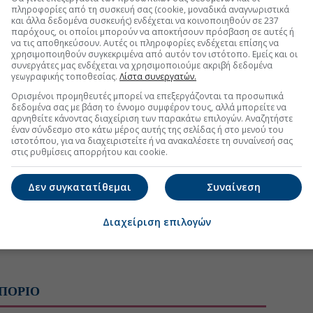
πληροφορίες από τη συσκευή σας (cookie, μοναδικά αναγνωριστικά
και άλλα δεδομένα συσκευής) ενδέχεται να κοινοποιηθούν σε 237
παρόχους, οι οποίοι μπορούν να αποκτήσουν πρόσβαση σε αυτές ή
να τις αποθηκεύσουν. Αυτές οι πληροφορίες ενδέχεται επίσης να
χρησιμοποιηθούν συγκεκριμένα από αυτόν τον ιστότοπο. Εμείς και οι
συνεργάτες μας ενδέχεται να χρησιμοποιούμε ακριβή δεδομένα
γεωγραφικής τοποθεσίας.
Λίστα συνεργατών.
Ορισμένοι προμηθευτές μπορεί να επεξεργάζονται τα προσωπικά
δεδομένα σας με βάση το έννομο συμφέρον τους, αλλά μπορείτε να
αρνηθείτε κάνοντας διαχείριση των παρακάτω επιλογών. Αναζητήστε
έναν σύνδεσμο στο κάτω μέρος αυτής της σελίδας ή στο μενού του
ιστοτόπου, για να διαχειριστείτε ή να ανακαλέσετε τη συναίνεσή σας
στις ρυθμίσεις απορρήτου και cookie.
Δεν συγκατατίθεμαι
Συναίνεση
Διαχείριση επιλογών
ΠΟΡΙΟ