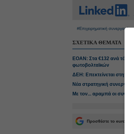
#Επιχειρηματική συνεργασία
ΣΧΕΤΙΚΑ ΘΕΜΑΤΑ
ΕΟΑΝ: Στα €132 ανά τόνο 
φωτοβολταϊκών
ΔΕΗ: Επεκτείνεται στην α
Νέα στρατηγική συνεργασία
Με τον... αραμπά οι συνδ
Προσθέστε το euro2day