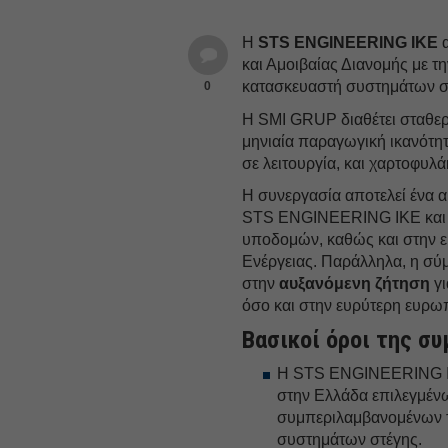
Η
STS ENGINEERING IKE
α
και Αμοιβαίας Διανομής με τ
κατασκευαστή συστημάτων στ
0
Η SMI GRUP διαθέτει σταθερ
μηνιαία παραγωγική ικανότ
σε λειτουργία, και χαρτοφυλ
Η συνεργασία αποτελεί ένα 
STS ENGINEERING IKE και ε
υποδομών, καθώς και στην
Ενέργειας. Παράλληλα, η σύμ
στην
αυξανόμενη ζήτηση
γι
όσο και στην ευρύτερη ευρω
Βασικοί όροι της σ
Η STS ENGINEERING IKE
στην Ελλάδα επιλεγμέν
συμπεριλαμβανομένων τω
συστημάτων στέγης.