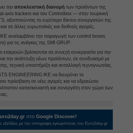
ει την
αποκλειστική διανομή
των προϊόντων της
l-axis trackers και του Controlbox — στην τουρκική
S, αξιοποιώντας το ευρύτερο δίκτυο συνεργατών της
και σε άλλες ευρωπαϊκές και διεθνείς αγορές.
E αναλαμβάνει την παραγωγή των control boxes
ers) για τις ανάγκες της SMI GRUP.
 εταιρειών βρίσκονται σε συνεχή συνεργασία για την
ς και την ανάπτυξη νέων προϊόντων, σε συνδυασμό με
ης, τεχνική υποστήριξη και ανταλλαγή τεχνογνωσίας.
 STS ENGINEERING IKE να διευρύνει το
σει πρόσβαση σε νέες αγορές και να εδραιώσει
ξιόπιστου κατασκευαστή και συνεργάτη στον χώρο των
ιας.
uro2day.gr
στο
Google Discover!
 εξελίξεις με την υπογραφη εγκυρότητας του Euro2day.gr