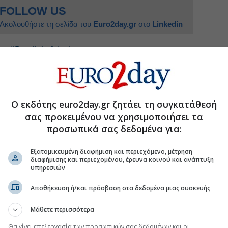
FOLLOW US
Ακολουθήστε τη σελίδα του
Euro2day.gr
στο
Linkedin
#Φωτοβολταϊκό πάρκο
η ελάχιστη εισφορά για την ανακύκλωση
Ο εκδότης euro2day.gr ζητάει τη συγκατάθεσή
σας προκειμένου να χρησιμοποιήσει τα
γορά της Ουγγαρίας με νέα έργα ΑΠΕ
προσωπικά σας δεδομένα για:
 BestPrice και Ferryscanner
Εξατομικευμένη διαφήμιση και περιεχόμενο, μέτρηση
έσεις φωτοβολταϊκών αυτοκατανάλωσης
διαφήμισης και περιεχομένου, έρευνα κοινού και ανάπτυξη
υπηρεσιών
Αποθήκευση ή/και πρόσβαση στα δεδομένα μιας συσκευής
.gr στο Discover
Μάθετε περισσότερα
Θα γίνει επεξεργασία των προσωπικών σας δεδομένων και οι