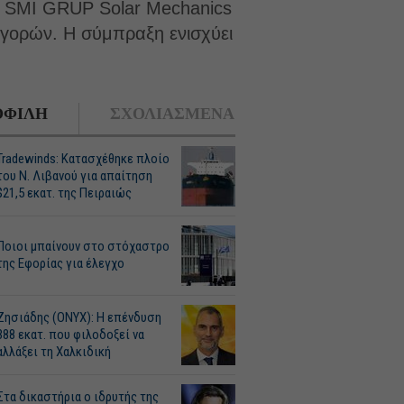
 SMI GRUP Solar Mechanics
αγορών. Η σύμπραξη ενισχύει
ΦΙΛΗ
ΣΧΟΛΙΑΣΜΕΝΑ
Tradewinds: Κατασχέθηκε πλοίο
του Ν. Λιβανού για απαίτηση
$21,5 εκατ. της Πειραιώς
Ποιοι μπαίνουν στο στόχαστρο
της Εφορίας για έλεγχο
Ζησιάδης (ONYX): Η επένδυση
388 εκατ. που φιλοδοξεί να
αλλάξει τη Χαλκιδική
Στα δικαστήρια ο ιδρυτής της