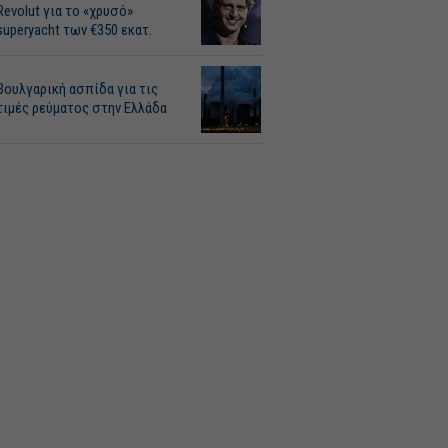
Revolut για το «χρυσό»
superyacht των €350 εκατ.
Βουλγαρική ασπίδα για τις
τιμές ρεύματος στην Ελλάδα