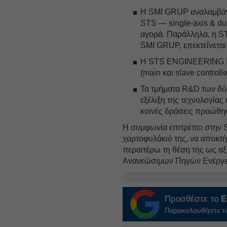
Η SMI GRUP αναλαμβάν
STS — single-axis & dua
αγορά. Παράλληλα, η ST
SMI GRUP, επεκτείνεται 
Η STS ENGINEERING IK
(main και slave controll
Τα τμήματα R&D των δύο
εξέλιξη της τεχνολογία
κοινές δράσεις προώθησ
Η συμφωνία επιτρέπει στην
χαρτοφυλάκιό της, να αποκτή
περαιτέρω τη θέση της ως α
Ανανεώσιμων Πηγών Ενέργε
Προσθέστε το
E
Παρακολουθήστε τις