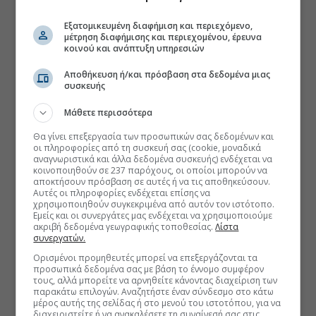
Εξατομικευμένη διαφήμιση και περιεχόμενο,
μέτρηση διαφήμισης και περιεχομένου, έρευνα
κοινού και ανάπτυξη υπηρεσιών
Αποθήκευση ή/και πρόσβαση στα δεδομένα μιας
συσκευής
Μάθετε περισσότερα
Θα γίνει επεξεργασία των προσωπικών σας δεδομένων και
οι πληροφορίες από τη συσκευή σας (cookie, μοναδικά
αναγνωριστικά και άλλα δεδομένα συσκευής) ενδέχεται να
κοινοποιηθούν σε 237 παρόχους, οι οποίοι μπορούν να
αποκτήσουν πρόσβαση σε αυτές ή να τις αποθηκεύσουν.
Αυτές οι πληροφορίες ενδέχεται επίσης να
χρησιμοποιηθούν συγκεκριμένα από αυτόν τον ιστότοπο.
Εμείς και οι συνεργάτες μας ενδέχεται να χρησιμοποιούμε
ακριβή δεδομένα γεωγραφικής τοποθεσίας.
Λίστα
συνεργατών.
Ορισμένοι προμηθευτές μπορεί να επεξεργάζονται τα
προσωπικά δεδομένα σας με βάση το έννομο συμφέρον
τους, αλλά μπορείτε να αρνηθείτε κάνοντας διαχείριση των
παρακάτω επιλογών. Αναζητήστε έναν σύνδεσμο στο κάτω
μέρος αυτής της σελίδας ή στο μενού του ιστοτόπου, για να
διαχειριστείτε ή να ανακαλέσετε τη συναίνεσή σας στις