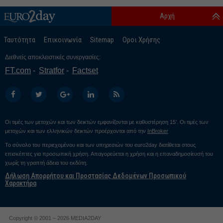
Αρχή
Ταυτότητα
Επικοινωνία
Sitemap
Οροι Χρήσης
Διεθνείς αποκλειστικές συνεργασίες:
FT.com
Stratfor
Factset
Οι τιμές των μετοχών και των δεικτών εμφανίζονται με καθυστέρηση 15’. Οι τιμές των
μετοχών και των ελληνικών δεικτών προέρχονται από την
InBroker
Το σύνολο του περιεχομένου και των υπηρεσιών του euro2day διατίθεται στους
επισκέπτες για προσωπική χρήση. Απαγορεύεται η χρήση και η επαναδημοσίευσή του
χωρίς τη γραπτή άδεια του εκδότη.
Δήλωση Απορρήτου και Προστασίας Δεδομένων Προσωπικού
Χαρακτήρα
Copyright © 2001 – 2026 MEDIA2DAY