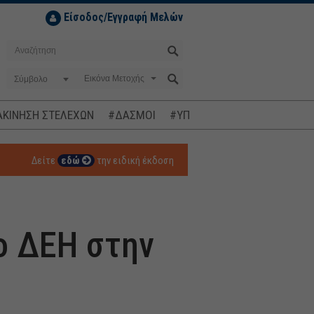
Είσοδος/Εγγραφή Μελών
Σύμβολο
ΚΙΝΗΣΗ ΣΤΕΛΕΧΩΝ
#ΔΑΣΜΟΙ
#ΥΠΟΚΛΟΠΕΣ
#ΠΛΗΘΩΡΙΣΜ
Δείτε
εδώ
την ειδική έκδοση
ο ΔΕΗ στην