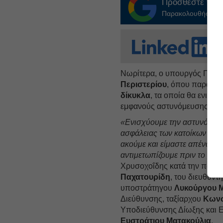
Προσθέστε το
E
Παρακολουθήστε τις
Νωρίτερα, ο υπουργός Προσ
Περιστερίου
, όπου παραδό
δίκυκλα
, τα οποία θα ενισχ
εμφανούς αστυνόμευσης στις
«Ενισχύουμε την αστυνόμευσ
ασφάλειας των κατοίκων στις 
ακούμε και είμαστε απέναντι
αντιμετωπίζουμε πριν το μικ
Χρυσοχοΐδης κατά την παρα
Παχατουρίδη
, του διευθυντ
υποστράτηγου
Λυκούργου 
Διεύθυνσης, ταξίαρχου
Κωνσ
Υποδιεύθυνσης Δίωξης και Ε
Ευστράτιου Ματακούλια
.