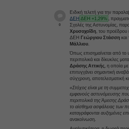
Ειδική τελετή για την παραλ
ΔΕΗ
ΔΕΗ +1,29%
, πραγματ
Σχολές της Αστυνομίας, παρ
0
Χρυσοχοΐδη
, του προέδρου
ΔΕH
Γεώργιου Στάσση
και 
Μάλλιου
.
Όπως επισημαίνεται από το 
περιπολικά και δίκυκλες μοτ
Δράσης Αττικής
, η οποία 
επιτυγχάνει σημαντική αναβά
σύγχρονη, αποτελεσματική κα
«Στόχος είναι με τη συμμετ
εμφανούς αστυνόμευσης που ε
περιπολικά της Άμεσης Δράσ
το αίσθημα ασφάλειας των πο
καταγράφονται αυξημένες επ
ανακοίνωση.
Αναλυτικότερα, η δωρεά περι