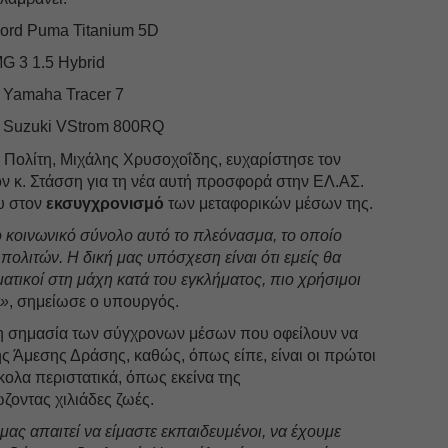
ord Puma Titanium 5D
G 3 1.5 Hybrid
 Yamaha Tracer 7
 Suzuki VStrom 800RQ
Πολίτη, Μιχάλης Χρυσοχοΐδης, ευχαρίστησε τον
ν κ. Στάσση για τη νέα αυτή προσφορά στην ΕΛ.ΑΣ.
ου στον
εκσυγχρονισμό
των μεταφορικών μέσων της.
 κοινωνικό σύνολο αυτό το πλεόνασμα, το οποίο
πολιτών. Η δική μας υπόσχεση είναι ότι εμείς θα
ατικοί στη μάχη κατά του εγκλήματος, πιο χρήσιμοι
α»
, σημείωσε ο υπουργός.
τη σημασία των σύγχρονων μέσων που οφείλουν να
της Άμεσης Δράσης, καθώς, όπως είπε, είναι οι πρώτοι
ολα περιστατικά, όπως εκείνα της
ώζοντας χιλιάδες ζωές.
μας απαιτεί να είμαστε εκπαιδευμένοι, να έχουμε