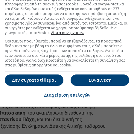
uro2day.gr
στο
Google Discover!
πληροφορίες από τη συσκευή σας (cookie, μοναδικά αναγνωριστικά
 εξελίξεις με την υπογραφη εγκυρότητας του Euro2day.gr
και άλλα δεδομένα συσκευής) ενδέχεται να κοινοποιηθούν σε 237
παρόχους, οι οποίοι μπορούν να αποκτήσουν πρόσβαση σε αυτές ή
να τις αποθηκεύσουν. Αυτές οι πληροφορίες ενδέχεται επίσης να
FOLLOW US
χρησιμοποιηθούν συγκεκριμένα από αυτόν τον ιστότοπο. Εμείς και οι
συνεργάτες μας ενδέχεται να χρησιμοποιούμε ακριβή δεδομένα
Ακολουθήστε τη σελίδα του
Euro2day.gr
στο
Linkedin
γεωγραφικής τοποθεσίας.
Λίστα συνεργατών.
Ορισμένοι προμηθευτές μπορεί να επεξεργάζονται τα προσωπικά
τασίας του Πολίτη παρευρέθηκε στο
Α.Τ.
δεδομένα σας με βάση το έννομο συμφέρον τους, αλλά μπορείτε να
θηκαν από τον όμιλο ΔΕH
αρνηθείτε κάνοντας διαχείριση των παρακάτω επιλογών. Αναζητήστε
25 ηλεκτροκίνητα
έναν σύνδεσμο στο κάτω μέρος αυτής της σελίδας ή στο μενού του
ύσουν το σχέδιο των εποχούμενων περιπολιών
ιστοτόπου, για να διαχειριστείτε ή να ανακαλέσετε τη συναίνεσή σας
 γειτονιές των πόλεων της
Δυτικής Αθήνας
.
στις ρυθμίσεις απορρήτου και cookie.
η στη Δυτική Αθήνα, εμπεδώνουμε το αίσθημα
Δεν συγκατατίθεμαι
Συναίνεση
γειτονιές της. Είμαστε δίπλα στους πολίτες μας, τους
 σε κάθε μορφή παραβατικότητας, την οποία
ρό πρόβλημα γίνει μεγάλο»
, τόνισε ο Μιχάλης
Διαχείριση επιλογών
λαβή των οχημάτων παρουσία του δημάρχου
Ανδρέα
ή της Διεύθυνσης Αστυνομίας Δυτικής Αττικής,
Μπιτσακάκη
, του αναπληρωτή διευθυντή της
ταντίνου Πάχη
, και του διευθυντή της
ξιχνίασης Εγκλημάτων Δυτικής Αττικής, ταξίαρχου