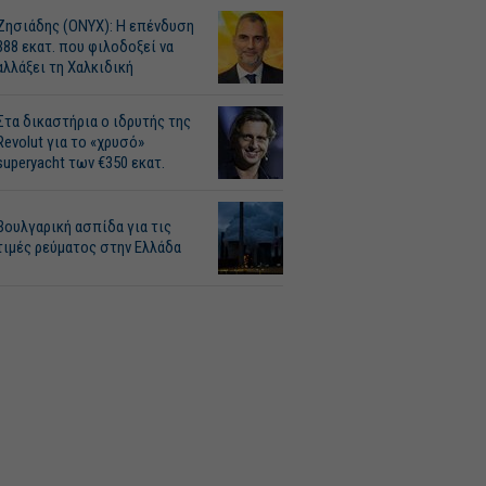
Ζησιάδης (ONYX): Η επένδυση
388 εκατ. που φιλοδοξεί να
αλλάξει τη Χαλκιδική
Στα δικαστήρια ο ιδρυτής της
Revolut για το «χρυσό»
superyacht των €350 εκατ.
Βουλγαρική ασπίδα για τις
τιμές ρεύματος στην Ελλάδα