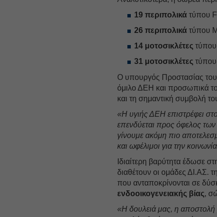
19 περιπολικά
τύπου F
26 περιπολικά
τύπου M
14 μοτοσικλέτες
τύπου
31 μοτοσικλέτες
τύπου
Ο υπουργός Προστασίας του 
όμιλο ΔΕH και προσωπικά το
και τη σημαντική συμβολή τ
«Η υγιής ΔΕH επιστρέφει στο
επενδύεται προς όφελος των 
γίνουμε ακόμη πιο αποτελεσμ
και ωφέλιμοι για την κοινωνί
Ιδιαίτερη βαρύτητα έδωσε σ
διαθέτουν οι ομάδες ΔΙ.ΑΣ. 
που ανταποκρίνονται σε δύσκ
ενδοοικογενειακής βίας
, σ
«Η δουλειά μας, η αποστολή 