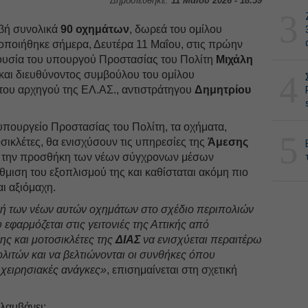
Δημοσιεύθηκε:
11 Μαΐου 2026 - 18:59
3
αβή συνολικά
90 οχημάτων
, δωρεά του ομίλου
οποιήθηκε σήμερα, Δευτέρα 11 Μαΐου, στις πρώην
ουσία του υπουργού Προστασίας του Πολίτη
Μιχάλη
 και διευθύνοντος συμβούλου του ομίλου
4
του αρχηγού της ΕΛ.ΑΣ., αντιστράτηγου
Δημητρίου
υπουργείο Προστασίας του Πολίτη, τα οχήματα,
5
οσικλέτες, θα ενισχύσουν τις υπηρεσίες της
Άμεσης
με την προσθήκη των νέων σύγχρονων μέσων
θμιση του εξοπλισμού της και καθίσταται ακόμη πιο
ι αξιόμαχη.
οχή των νέων αυτών οχημάτων στο σχέδιο περιπολιών
φαρμόζεται στις γειτονιές της Αττικής από
ης και μοτοσικλέτες της
ΔΙΑΣ
να ενισχύεται περαιτέρω
λιτών και να βελτιώνονται οι συνθήκες όπου
ιχειρησιακές ανάγκες»
, επισημαίνεται στη σχετική
λαμβάνει: