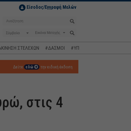
Είσοδος/Εγγραφή Μελών
Σύμβολο
ΚΙΝΗΣΗ ΣΤΕΛΕΧΩΝ
#ΔΑΣΜΟΙ
#ΥΠΟΚΛΟΠΕΣ
#ΠΛΗΘΩΡΙΣΜ
Δείτε
εδώ
την ειδική έκδοση
υρώ, στις 4