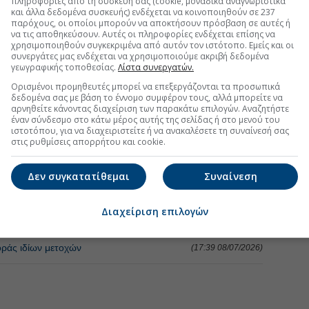
πληροφορίες από τη συσκευή σας (cookie, μοναδικά αναγνωριστικά
και άλλα δεδομένα συσκευής) ενδέχεται να κοινοποιηθούν σε 237
παρόχους, οι οποίοι μπορούν να αποκτήσουν πρόσβαση σε αυτές ή
ος του προγράμματος αγοράς ιδίων μετοχών
(18:02 04/08/2026)
να τις αποθηκεύσουν. Αυτές οι πληροφορίες ενδέχεται επίσης να
χρησιμοποιηθούν συγκεκριμένα από αυτόν τον ιστότοπο. Εμείς και οι
συνεργάτες μας ενδέχεται να χρησιμοποιούμε ακριβή δεδομένα
μετοχολογίου της Αττικά Πολυκαταστήματα
(09:25 13/07/2026)
γεωγραφικής τοποθεσίας.
Λίστα συνεργατών.
Ορισμένοι προμηθευτές μπορεί να επεξεργάζονται τα προσωπικά
 ιδίες μετοχές έναντι 6 εκατ. ευρώ
(18:26 10/07/2026)
δεδομένα σας με βάση το έννομο συμφέρον τους, αλλά μπορείτε να
αρνηθείτε κάνοντας διαχείριση των παρακάτω επιλογών. Αναζητήστε
έναν σύνδεσμο στο κάτω μέρος αυτής της σελίδας ή στο μενού του
ιστοτόπου, για να διαχειριστείτε ή να ανακαλέσετε τη συναίνεσή σας
τη Μετοχή
Περισσότερα για
ΙΝΩΣΕΙΣ
στις ρυθμίσεις απορρήτου και cookie.
σμού Κυρίου Αναδόχου Προγράμματος Αγοράς Ιδίων
Δεν συγκατατίθεμαι
Συναίνεση
(18:01 04/08/2026)
Διαχείριση επιλογών
ησης ιδίων μετοχών
(18:31 10/07/2026)
ράς ιδίων μετοχών
(17:39 08/07/2026)