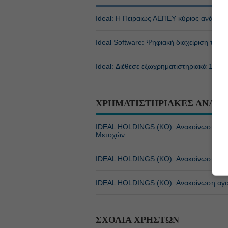
Ideal: Η Πειραιώς ΑΕΠΕΥ κύριος ανάδοχ
Ideal Software: Ψηφιακή διαχείριση του 
Ideal: Διέθεσε εξωχρηματιστηριακά 1 εκατ.
ΧΡΗΜΑΤΙΣΤΗΡΙΑΚΕΣ ΑΝΑΚΟ
IDEAL HOLDINGS (ΚΟ): Ανακοίνωση ορι
Μετοχών
IDEAL HOLDINGS (ΚΟ): Ανακοίνωση πώλ
IDEAL HOLDINGS (ΚΟ): Ανακοίνωση αγο
ΣΧΟΛΙΑ ΧΡΗΣΤΩΝ