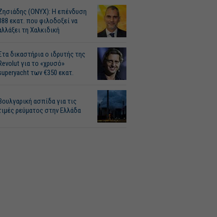
Ζησιάδης (ONYX): Η επένδυση
388 εκατ. που φιλοδοξεί να
αλλάξει τη Χαλκιδική
Στα δικαστήρια ο ιδρυτής της
Revolut για το «χρυσό»
superyacht των €350 εκατ.
Βουλγαρική ασπίδα για τις
τιμές ρεύματος στην Ελλάδα