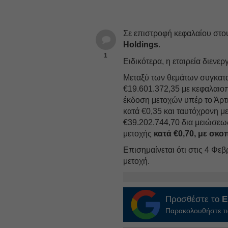
Σε επιστροφή κεφαλαίου στο
Holdings
.
1
Ειδικότερα, η εταιρεία διενερ
Μεταξύ των θεμάτων συγκατα
€19.601.372,35 με κεφαλαιο
έκδοση μετοχών υπέρ το Άρτι
κατά €0,35 και ταυτόχρονη μ
€39.202.744,70 δια μειώσεως
μετοχής
κατά €0,70, με σκ
Επισημαίνεται ότι στις 4 Φεβ
μετοχή.
Προσθέστε το
E
Παρακολουθήστε τις