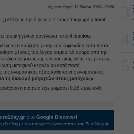
3
Δημοσιεύθηκε:
12 Μαΐου 2026 - 09:20
υς μετόχους της ύψους 0,7 ευρώ προχωρά η
Ideal
4
γεί τακτική γενική συνέλευση στις
4 Ιουνίου
.
λέγεται η «αύξηση μετοχικού κεφαλαίου κατά ποσό
ποίηση μέρους του λογαριασμού «Διαφορά από την
ο» δια αυξήσεως της ονομαστικής αξίας της μετοχής
5
είωση μετοχικού κεφαλαίου κατά ποσό
 της ονομαστικής αξίας κάθε κοινής ονομαστικής
οπό τη διανομή μετρητών στους μετόχους».
ρουαρίου η εταιρεία είχε μοιράσει 0,15 ευρώ ανά
uro2day.gr
στο
Google Discover!
 εξελίξεις με την υπογραφη εγκυρότητας του Euro2day.gr