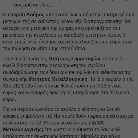
εισφορά σε είδος.
Η εταιρεία
Δούρος
αποσκοπεί και αυτή στην επιστροφή των
μετοχών της σε καθεστώς κανονικής διαπραγμάτευσης. Με
αλλαγές στο μετοχικό της σχήμα, επιχειρεί αύξηση του
μετοχικού της κεφαλαίου με καταβολή μετρητών ύψους 3
εκατ. ευρώ, ενώ άντλησε κεφάλαια άλλα 2,5 εκατ. ευρώ από
την πώληση ακινήτου της στην Πάτρα.
Στην περίπτωση της
Μπήτρος Συμμετοχών
, το σημείο-
κλειδί βρίσκεται στην ολοκλήρωση του σχεδίου
αναδιάρθρωσης των δανείων του ομίλου και ειδικότερα της
θυγατρικής
Μπήτρος Μεταλλουργική
. Τα ίδια κεφάλαια της
31ης/12/2025 έκλεισαν με θετικό πρόσημο (+13,5 εκατ.
ευρώ) και ο καθαρός δανεισμός υποχώρησε στα 42,6 εκατ.
ευρώ.
Για να περάσει ωστόσο το κεφάλαιο κίνησης σε θετικό
έδαφος επιβάλλεται: α) Να πουληθούν περιουσιακά στοιχεία
(ακίνητα και το 12,5% των μετοχών της
ΣΙΔΜΑ
Μεταλλουργικής
) έτσι ώστε να ρυθμιστεί το δανειακό
υπόλοιπο της θυγατρικής Μπήτρος Μεταλλουργική και