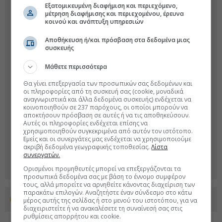
Εξατομικευμένη διαφήμιση και περιεχόμενο,
μέτρηση διαφήμισης και περιεχομένου, έρευνα
κοινού και ανάπτυξη υπηρεσιών
Αποθήκευση ή/και πρόσβαση στα δεδομένα μιας
συσκευής
Μάθετε περισσότερα
Θα γίνει επεξεργασία των προσωπικών σας δεδομένων και
οι πληροφορίες από τη συσκευή σας (cookie, μοναδικά
αναγνωριστικά και άλλα δεδομένα συσκευής) ενδέχεται να
κοινοποιηθούν σε 237 παρόχους, οι οποίοι μπορούν να
αποκτήσουν πρόσβαση σε αυτές ή να τις αποθηκεύσουν.
Αυτές οι πληροφορίες ενδέχεται επίσης να
χρησιμοποιηθούν συγκεκριμένα από αυτόν τον ιστότοπο.
Εμείς και οι συνεργάτες μας ενδέχεται να χρησιμοποιούμε
ακριβή δεδομένα γεωγραφικής τοποθεσίας.
Λίστα
συνεργατών.
Ορισμένοι προμηθευτές μπορεί να επεξεργάζονται τα
προσωπικά δεδομένα σας με βάση το έννομο συμφέρον
τους, αλλά μπορείτε να αρνηθείτε κάνοντας διαχείριση των
παρακάτω επιλογών. Αναζητήστε έναν σύνδεσμο στο κάτω
Προσθέστε το euro2day.gr στο Discover
μέρος αυτής της σελίδας ή στο μενού του ιστοτόπου, για να
διαχειριστείτε ή να ανακαλέσετε τη συναίνεσή σας στις
ρυθμίσεις απορρήτου και cookie.