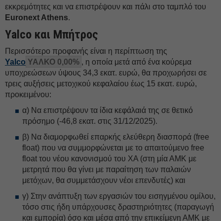
εκκρεμότητες και να επιστρέψουν και πάλι στο ταμπλό του
Euronext Athens
.
Υalco και Μπήτρος
Περισσότερο προφανής είναι η περίπτωση της
Yalco
ΥΑΛΚΟ 0,00%
, η οποία μετά από ένα κούρεμα
υποχρεώσεων ύψους 34,3 εκατ. ευρώ, θα προχωρήσει σε
τρεις αυξήσεις μετοχικού κεφαλαίου έως 15 εκατ. ευρώ,
προκειμένου:
α) Να επιστρέψουν τα ίδια κεφάλαιά της σε θετικό
πρόσημο (-46,8 εκατ. στις 31/12/2025).
β) Να διαμορφωθεί επαρκής ελεύθερη διασπορά (free
float) που να συμμορφώνεται με το απαιτούμενο free
float του νέου κανονισμού του ΧΑ (στη μία ΑΜΚ με
μετρητά που θα γίνει με παραίτηση των παλαιών
μετόχων, θα συμμετάσχουν νέοι επενδυτές) και
γ) Στην ανάπτυξη των εργασιών του εισηγμένου ομίλου,
τόσο στις ήδη υπάρχουσες δραστηριότητες (παραγωγή
και εμπορία) όσο και μέσα από την επικείμενη ΑΜΚ με