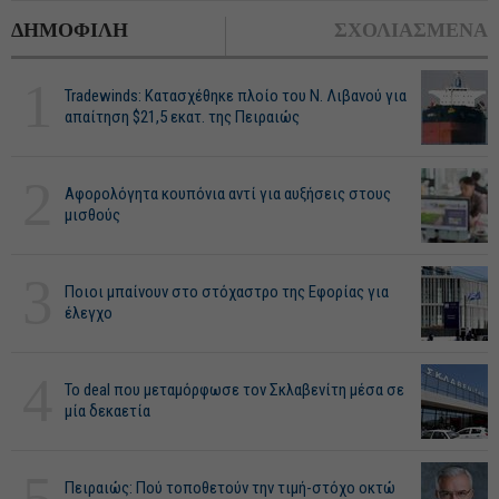
ΔΗΜΟΦΙΛΗ
ΣΧΟΛΙΑΣΜΕΝΑ
1
Tradewinds: Κατασχέθηκε πλοίο του Ν. Λιβανού για
απαίτηση $21,5 εκατ. της Πειραιώς
2
Αφορολόγητα κουπόνια αντί για αυξήσεις στους
μισθούς
3
Ποιοι μπαίνουν στο στόχαστρο της Εφορίας για
έλεγχο
4
Το deal που μεταμόρφωσε τον Σκλαβενίτη μέσα σε
μία δεκαετία
5
Πειραιώς: Πού τοποθετούν την τιμή-στόχο οκτώ