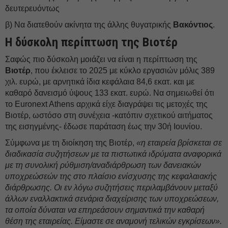
δευτερευόντως
β) Να διατεθούν ακίνητα της άλλης θυγατρικής
Βακόντιος
.
Η δύσκολη περίπτωση της Bιoτέρ
Σαφώς πιο δύσκολη μοιάζει να είναι η περίπτωση της
Bιoτέρ
, που έκλεισε το 2025 με κύκλο εργασιών μόλις 389
χιλ. ευρώ, με αρνητικά ίδια κεφάλαια 84,6 εκατ. και με
καθαρό δανεισμό ύψους 133 εκατ. ευρώ. Να σημειωθεί ότι
το Euronext Athens αρχικά είχε διαγράψει τις μετοχές της
Bιoτέρ, ωστόσο στη συνέχεια -κατόπιν σχετικού αιτήματος
της εισηγμένης- έδωσε παράταση έως την 30ή Ιουνίου.
Σύμφωνα με τη διοίκηση της Bιoτέρ,
«η εταιρεία βρίσκεται σε
διαδικασία συζητήσεων με τα πιστωτικά ιδρύματα αναφορικά
με τη συνολική ρύθμιση/αναδιάρθρωση των δανειακών
υποχρεώσεών της στο πλαίσιο ενίσχυσης της κεφαλαιακής
διάρθρωσης. Οι εν λόγω συζητήσεις περιλαμβάνουν μεταξύ
άλλων εναλλακτικά σενάρια διαχείρισης των υποχρεώσεων,
τα οποία δύναται να επηρεάσουν σημαντικά την καθαρή
θέση της εταιρείας. Είμαστε σε αναμονή τελικών εγκρίσεων».