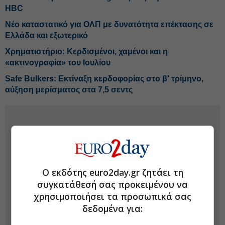
HBC
Νέο καταστατικό για ΟΛΠ με δυνατότητα επέκτασης σε
Ελλάδα και εξωτερικό
Χρηματιστήριο: Κερδισμένοι, χαμένοι και η
«ακτινογραφία» του Ιουλίου
Safe Bulkers: Εκτίναξη κερδοφορίας στο β' τρίμηνο,
αύξηση μερίσματος στα 7,5 σεντς
Ο εκδότης euro2day.gr ζητάει τη
συγκατάθεσή σας προκειμένου να
χρησιμοποιήσει τα προσωπικά σας
δεδομένα για: