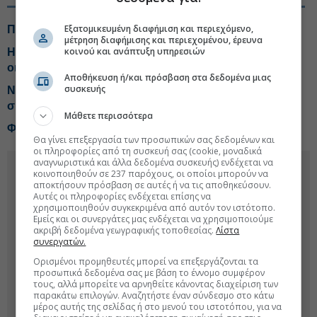
Εξατομικευμένη διαφήμιση και περιεχόμενο,
Πόσο κοστίζει τώρα ένα εξοχικό κοντά στην Αθήνα
μέτρηση διαφήμισης και περιεχομένου, έρευνα
κοινού και ανάπτυξη υπηρεσιών
Η νέα εικόνα στην αγορά κατοικίας: Πού εκτοξεύονται
οι τιμές και πού φρενάρουν
Αποθήκευση ή/και πρόσβαση στα δεδομένα μιας
συσκευής
Νέο exit στον Ελαιώνα για τη Dimand σε διπλή
συναλλαγή με την ΔΕΔΔΗΕ
Μάθετε περισσότερα
Φρενάρει η άνοδος στις τιμές των σπιτιών
Θα γίνει επεξεργασία των προσωπικών σας δεδομένων και
οι πληροφορίες από τη συσκευή σας (cookie, μοναδικά
αναγνωριστικά και άλλα δεδομένα συσκευής) ενδέχεται να
κοινοποιηθούν σε 237 παρόχους, οι οποίοι μπορούν να
αποκτήσουν πρόσβαση σε αυτές ή να τις αποθηκεύσουν.
Αυτές οι πληροφορίες ενδέχεται επίσης να
χρησιμοποιηθούν συγκεκριμένα από αυτόν τον ιστότοπο.
Εμείς και οι συνεργάτες μας ενδέχεται να χρησιμοποιούμε
ακριβή δεδομένα γεωγραφικής τοποθεσίας.
Λίστα
συνεργατών.
Ορισμένοι προμηθευτές μπορεί να επεξεργάζονται τα
προσωπικά δεδομένα σας με βάση το έννομο συμφέρον
τους, αλλά μπορείτε να αρνηθείτε κάνοντας διαχείριση των
παρακάτω επιλογών. Αναζητήστε έναν σύνδεσμο στο κάτω
μέρος αυτής της σελίδας ή στο μενού του ιστοτόπου, για να