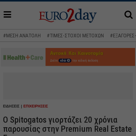
#ΜΕΣΗ ΑΝΑΤΟΛΗ
#ΤΙΜΕΣ-ΣΤΟΧΟΙ ΜΕΤΟΧΩΝ
#ΕΞΑΓΟΡΕΣ
Δείτε
εδώ
την ειδική έκδοση
ΕΙΔΗΣΕΙΣ
ΕΠΙΧΕΙΡΗΣΕΙΣ
Ο Spitogatos γιορτάζει 20 χρόνια
παρουσίας στην Premium Real Estate