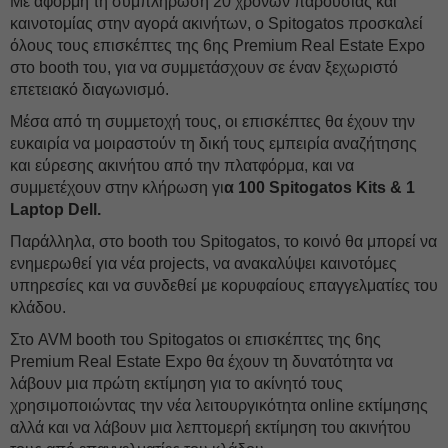
Με αφορμή τη συμπλήρωση 20 χρόνων παρουσίας και
καινοτομίας στην αγορά ακινήτων, ο Spitogatos προσκαλεί
όλους τους επισκέπτες της 6ης Premium Real Estate Expo
στο booth του, για να συμμετάσχουν σε έναν ξεχωριστό
επετειακό διαγωνισμό.
Μέσα από τη συμμετοχή τους, οι επισκέπτες θα έχουν την
ευκαιρία να μοιραστούν τη δική τους εμπειρία αναζήτησης
και εύρεσης ακινήτου από την πλατφόρμα, και να
συμμετέχουν στην κλήρωση γι
α 100 Spitogatos Kits & 1
Laptop Dell.
Παράλληλα, στο booth του Spitogatos, το κοινό θα μπορεί να
ενημερωθεί για νέα projects, να ανακαλύψει καινοτόμες
υπηρεσίες και να συνδεθεί με κορυφαίους επαγγελματίες του
κλάδου.
Στο AVM booth του Spitogatos οι επισκέπτες της 6ης
Premium Real Estate Expo θα έχουν τη δυνατότητα να
λάβουν μια πρώτη εκτίμηση για το ακίνητό τους
χρησιμοποιώντας την νέα λειτουργικότητα online εκτίμησης
αλλά και να λάβουν μια λεπτομερή εκτίμηση του ακινήτου