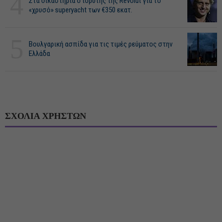
4
Στα δικαστήρια ο ιδρυτής της Revolut για το
«χρυσό» superyacht των €350 εκατ.
5
Βουλγαρική ασπίδα για τις τιμές ρεύματος στην
Ελλάδα
ΣΧΟΛΙΑ ΧΡΗΣΤΩΝ