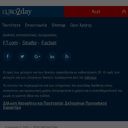
Αρχή
Ταυτότητα
Επικοινωνία
Sitemap
Οροι Χρήσης
Διεθνείς αποκλειστικές συνεργασίες:
FT.com
Stratfor
Factset
Οι τιμές των μετοχών και των δεικτών εμφανίζονται με καθυστέρηση 15’. Οι τιμές των
μετοχών και των ελληνικών δεικτών προέρχονται από την
InBroker
Το σύνολο του περιεχομένου και των υπηρεσιών του euro2day διατίθεται στους
επισκέπτες για προσωπική χρήση. Απαγορεύεται η χρήση και η επαναδημοσίευσή του
χωρίς τη γραπτή άδεια του εκδότη.
Δήλωση Απορρήτου και Προστασίας Δεδομένων Προσωπικού
Χαρακτήρα
Copyright © 2001 – 2026 MEDIA2DAY