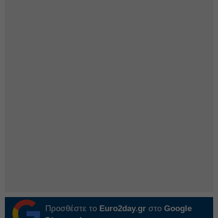
Προσθέστε το
Euro2day.gr
στο
Google