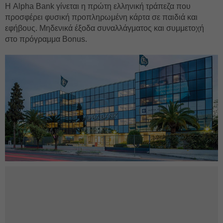
Η Alpha Bank γίνεται η πρώτη ελληνική τράπεζα που
προσφέρει φυσική προπληρωμένη κάρτα σε παιδιά και
εφήβους. Μηδενικά έξοδα συναλλάγματος και συμμετοχή
στο πρόγραμμα Bonus.