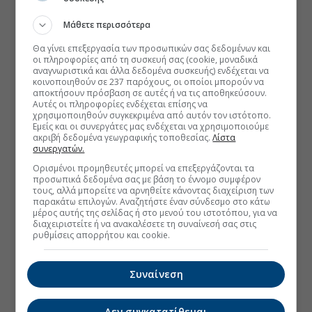
Μάθετε περισσότερα
Θα γίνει επεξεργασία των προσωπικών σας δεδομένων και
οι πληροφορίες από τη συσκευή σας (cookie, μοναδικά
αναγνωριστικά και άλλα δεδομένα συσκευής) ενδέχεται να
κοινοποιηθούν σε 237 παρόχους, οι οποίοι μπορούν να
αποκτήσουν πρόσβαση σε αυτές ή να τις αποθηκεύσουν.
Αυτές οι πληροφορίες ενδέχεται επίσης να
χρησιμοποιηθούν συγκεκριμένα από αυτόν τον ιστότοπο.
Εμείς και οι συνεργάτες μας ενδέχεται να χρησιμοποιούμε
ακριβή δεδομένα γεωγραφικής τοποθεσίας.
Λίστα
συνεργατών.
Ορισμένοι προμηθευτές μπορεί να επεξεργάζονται τα
προσωπικά δεδομένα σας με βάση το έννομο συμφέρον
τους, αλλά μπορείτε να αρνηθείτε κάνοντας διαχείριση των
παρακάτω επιλογών. Αναζητήστε έναν σύνδεσμο στο κάτω
μέρος αυτής της σελίδας ή στο μενού του ιστοτόπου, για να
διαχειριστείτε ή να ανακαλέσετε τη συναίνεσή σας στις
ρυθμίσεις απορρήτου και cookie.
Συναίνεση
Δεν συγκατατίθεμαι