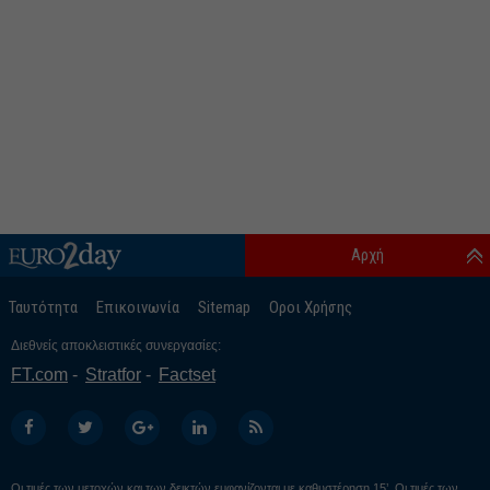
Αρχή
Ταυτότητα
Επικοινωνία
Sitemap
Οροι Χρήσης
Διεθνείς αποκλειστικές συνεργασίες:
FT.com
Stratfor
Factset
Οι τιμές των μετοχών και των δεικτών εμφανίζονται με καθυστέρηση 15’. Οι τιμές των