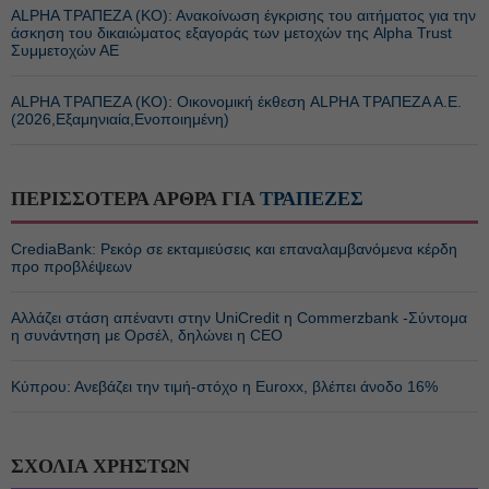
ALPHA ΤΡΑΠΕΖΑ (ΚΟ): Ανακοίνωση έγκρισης του αιτήματος για την
άσκηση του δικαιώματος εξαγοράς των μετοχών της Alpha Trust
Συμμετοχών ΑΕ
ALPHA ΤΡΑΠΕΖΑ (ΚΟ): Οικονομική έκθεση ALPHA ΤΡΑΠΕΖΑ Α.Ε.
(2026,Εξαμηνιαία,Ενοποιημένη)
ΠΕΡΙΣΣΟΤΕΡΑ ΑΡΘΡΑ ΓΙΑ
ΤΡΑΠΕΖΕΣ
CrediaBank: Ρεκόρ σε εκταμιεύσεις και επαναλαμβανόμενα κέρδη
προ προβλέψεων
Αλλάζει στάση απέναντι στην UniCredit η Commerzbank -Σύντομα
η συνάντηση με Ορσέλ, δηλώνει η CEO
Κύπρου: Ανεβάζει την τιμή-στόχο η Euroxx, βλέπει άνοδο 16%
ΣΧΟΛΙΑ ΧΡΗΣΤΩΝ