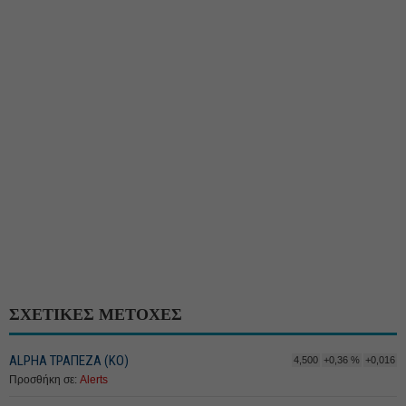
ΣΧΕΤΙΚΕΣ ΜΕΤΟΧΕΣ
ALPHA ΤΡΑΠΕΖΑ (ΚΟ)
4,500
+0,36 %
+0,016
Προσθήκη σε:
Alerts