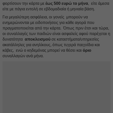
φορτίσουν την κάρτα με
έως 500 ευρώ το μήνα
, είτε άμεσα
είτε με πάγια εντολή σε εβδομαδιαία ή μηνιαία βάση.
Για μεγαλύτερη ασφάλεια, οι γονείς μπορούν να
ενημερώνονται με ειδοποιήσεις για κάθε αγορά που
πραγματοποιείται από την κάρτα. Όπως πριν έτσι και τώρα,
οι συναλλαγές των παιδιών είναι ασφαλείς αφού παρέχεται η
δυνατότητα
αποκλεισμού
σε καταστήματα/υπηρεσίες
ακατάλληλες για ανηλίκους, όπως τυχερά παιχνίδια και
κάβες, ενώ ο κηδεμόνας μπορεί να θέσει και
όριο
συναλλαγών ανά μήνα.