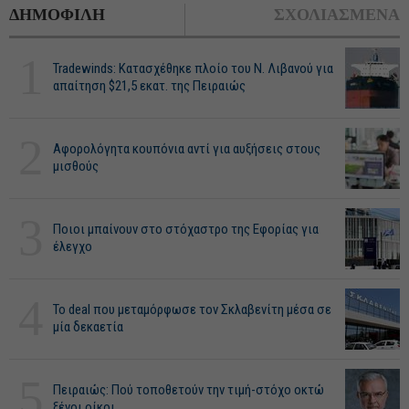
ΔΗΜΟΦΙΛΗ
ΣΧΟΛΙΑΣΜΕΝΑ
1
Tradewinds: Κατασχέθηκε πλοίο του Ν. Λιβανού για
απαίτηση $21,5 εκατ. της Πειραιώς
2
Αφορολόγητα κουπόνια αντί για αυξήσεις στους
μισθούς
3
Ποιοι μπαίνουν στο στόχαστρο της Εφορίας για
έλεγχο
4
Το deal που μεταμόρφωσε τον Σκλαβενίτη μέσα σε
μία δεκαετία
5
Πειραιώς: Πού τοποθετούν την τιμή-στόχο οκτώ
ξένοι οίκοι