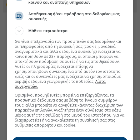
κοινού και ανάπτυξη υπηρεσιών
Προσθέστε το euro2day.gr στο Discover
Αποθήκευση ή/και πρόσβαση στα δεδομένα μιας
συσκευής
Μάθετε περισσότερα
Θα γίνει επεξεργασία των προσωπικών σας δεδομένων και
οι πληροφορίες από τη συσκευή σας (cookie, μοναδικά
αναγνωριστικά και άλλα δεδομένα συσκευής) ενδέχεται να
κοινοποιηθούν σε 237 παρόχους, οι οποίοι μπορούν να
αποκτήσουν πρόσβαση σε αυτές ή να τις αποθηκεύσουν.
Αυτές οι πληροφορίες ενδέχεται επίσης να
χρησιμοποιηθούν συγκεκριμένα από αυτόν τον ιστότοπο.
Εμείς και οι συνεργάτες μας ενδέχεται να χρησιμοποιούμε
ακριβή δεδομένα γεωγραφικής τοποθεσίας.
Λίστα
συνεργατών.
Ορισμένοι προμηθευτές μπορεί να επεξεργάζονται τα
προσωπικά δεδομένα σας με βάση το έννομο συμφέρον
τους, αλλά μπορείτε να αρνηθείτε κάνοντας διαχείριση των
παρακάτω επιλογών. Αναζητήστε έναν σύνδεσμο στο κάτω
μέρος αυτής της σελίδας ή στο μενού του ιστοτόπου, για να
διαχειριστείτε ή να ανακαλέσετε τη συναίνεσή σας στις
ρυθμίσεις απορρήτου και cookie.