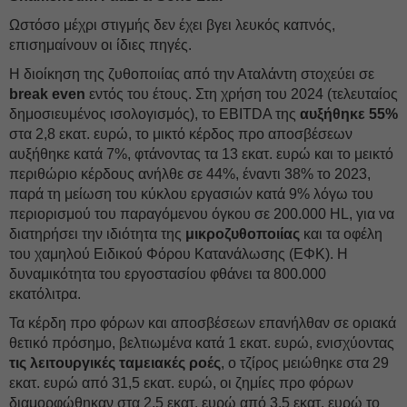
Ωστόσο μέχρι στιγμής δεν έχει βγει λευκός καπνός,
επισημαίνουν οι ίδιες πηγές.
Η διοίκηση της ζυθοποιίας από την Αταλάντη στοχεύει σε
break even
εντός του έτους. Στη χρήση του 2024 (τελευταίος
δημοσιευμένος ισολογισμός), το EBITDA της
αυξήθηκε 55%
στα 2,8 εκατ. ευρώ, το μικτό κέρδος προ αποσβέσεων
αυξήθηκε κατά 7%, φτάνοντας τα 13 εκατ. ευρώ και το μεικτό
περιθώριο κέρδους ανήλθε σε 44%, έναντι 38% το 2023,
παρά τη μείωση του κύκλου εργασιών κατά 9% λόγω του
περιορισμού του παραγόμενου όγκου σε 200.000 HL, για να
διατηρήσει την ιδιότητα της
μικροζυθοποιίας
και τα οφέλη
του χαμηλού Ειδικού Φόρου Κατανάλωσης (ΕΦΚ). Η
δυναμικότητα του εργοστασίου φθάνει τα 800.000
εκατόλιτρα.
Τα κέρδη προ φόρων και αποσβέσεων επανήλθαν σε οριακά
θετικό πρόσημο, βελτιωμένα κατά 1 εκατ. ευρώ, ενισχύοντας
τις λειτουργικές ταμειακές ροές
, ο τζίρος μειώθηκε στα 29
εκατ. ευρώ από 31,5 εκατ. ευρώ, οι ζημίες προ φόρων
διαμορφώθηκαν στα 2,5 εκατ. ευρώ από 3,5 εκατ. ευρώ το