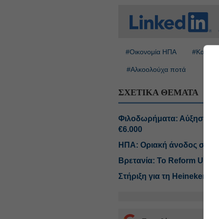
#Οικονομία ΗΠΑ
#Καταστ
#Αλκοολούχα ποτά
ΣΧΕΤΙΚΑ ΘΕΜΑΤΑ
Φιλοδωρήματα: Αύξηση του
€6.000
ΗΠΑ: Οριακή άνοδος στις α
Βρετανία: Το Reform UK θέ
Στήριξη για τη Heineken α