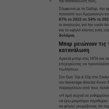
την κατανάλωσή τους.
0
Σύμφωνα με τη Gallup, την α
ποσοστό των Αμερικανών εν
67% το 2022 σε 54% το 202
οι ανησυχίες για την υγεία ό
και το υψηλό κόστος ενός co
δολάρια.
Μπαρ μειώνουν τις τ
κατανάλωση
Αρκετά μπαρ στις ΗΠΑ και το
επιχειρώντας να προσελκύσο
πωλήσεων.
Στο Gus’ Sip & Dip στο Σικάγο
τον beverage director Kevin
παραγγελιών από τους πελάτ
«Η τιμή συχνά σε ενθαρρύνει
να έχω μικρότερο περιθώριο κ
να φύγεις γνωρίζοντας ότι πε