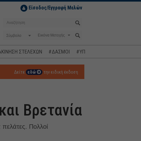
Είσοδος/Εγγραφή Μελών
Σύμβολο
ΚΙΝΗΣΗ ΣΤΕΛΕΧΩΝ
#ΔΑΣΜΟΙ
#ΥΠΟΚΛΟΠΕΣ
#ΠΛΗΘΩΡΙΣΜ
Δείτε
εδώ
την ειδική έκδοση
 και Βρετανία
 πελάτες. Πολλοί