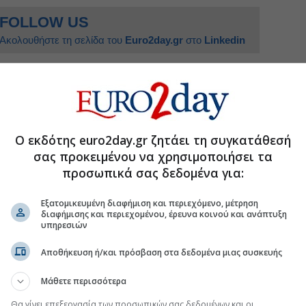
FOLLOW US
Ακολουθήστε τη σελίδα του
Euro2day.gr
στο
Linkedin
ήματα εστίασης
#Βρετανική οικονομία
Ο εκδότης euro2day.gr ζητάει τη συγκατάθεσή
σας προκειμένου να χρησιμοποιήσει τα
 αφορολόγητου από τα €3.600 τον χρόνο σε
προσωπικά σας δεδομένα για:
ιτήσεις για επίδομα ανεργίας
Εξατομικευμένη διαφήμιση και περιεχόμενο, μέτρηση
διαφήμισης και περιεχομένου, έρευνα κοινού και ανάπτυξη
λει το Πολεμικό Ναυτικό στη Μάγχη
υπηρεσιών
πό Ασία και Αφρική
Αποθήκευση ή/και πρόσβαση στα δεδομένα μιας συσκευής
Μάθετε περισσότερα
Θα γίνει επεξεργασία των προσωπικών σας δεδομένων και οι