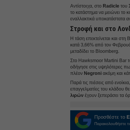
Αντίστοιχα, στο
Radicle
του 
το κατάστημα να μειώνει το 
εναλλακτικά υποκατάστατα αν
Στροφή και στο Λον
Η τάση επεκτείνεται και στη
κατά 3,66% από τον Φεβρουά
μεταδίδει το Bloomberg.
Στο Hawksmoor Martini Bar τ
οδήγησε στις υψηλότερες πω
πλέον
Negroni
ακόμη και κάτ
Παρά τις πιέσεις από ενοίκι
επαγγελματίες του κλάδου θε
λιρών
έχουν ξεπεράσει τα ό
Προσθέστε το
E
Παρακολουθήστε τις