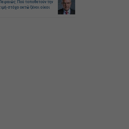
Πειραιώς: Πού τοποθετούν την
τιμή-στόχο οκτώ ξένοι οίκοι