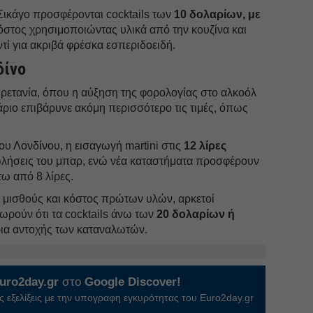
Σικάγο προσφέρονται cocktails των
10 δολαρίων, με
κόστος χρησιμοποιώντας υλικά από την κουζίνα και
τί για ακριβά φρέσκα εσπεριδοειδή.
δίνο
 Βρετανία, όπου η αύξηση της φορολογίας στο αλκοόλ
ριο επιβάρυνε ακόμη περισσότερο τις τιμές, όπως
ου Λονδίνου, η εισαγωγή martini στις
12 λίρες
λήσεις του μπαρ, ενώ νέα καταστήματα προσφέρουν
ω από 8 λίρες.
α, μισθούς και κόστος πρώτων υλών, αρκετοί
ωρούν ότι τα cocktails άνω των
20 δολαρίων ή
ρια αντοχής των καταναλωτών.
uro2day.gr
στο
Google Discover!
 εξελίξεις με την υπογραφη εγκυρότητας του Euro2day.gr