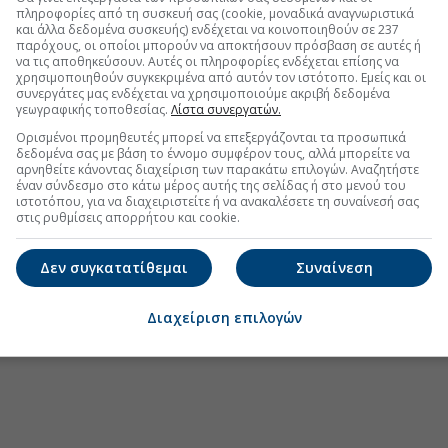
.gr στο Discover
πληροφορίες από τη συσκευή σας (cookie, μοναδικά αναγνωριστικά
και άλλα δεδομένα συσκευής) ενδέχεται να κοινοποιηθούν σε 237
παρόχους, οι οποίοι μπορούν να αποκτήσουν πρόσβαση σε αυτές ή
να τις αποθηκεύσουν. Αυτές οι πληροφορίες ενδέχεται επίσης να
χρησιμοποιηθούν συγκεκριμένα από αυτόν τον ιστότοπο. Εμείς και οι
συνεργάτες μας ενδέχεται να χρησιμοποιούμε ακριβή δεδομένα
γεωγραφικής τοποθεσίας.
Λίστα συνεργατών.
Ορισμένοι προμηθευτές μπορεί να επεξεργάζονται τα προσωπικά
δεδομένα σας με βάση το έννομο συμφέρον τους, αλλά μπορείτε να
αρνηθείτε κάνοντας διαχείριση των παρακάτω επιλογών. Αναζητήστε
έναν σύνδεσμο στο κάτω μέρος αυτής της σελίδας ή στο μενού του
ιστοτόπου, για να διαχειριστείτε ή να ανακαλέσετε τη συναίνεσή σας
στις ρυθμίσεις απορρήτου και cookie.
Δεν συγκατατίθεμαι
Συναίνεση
Διαχείριση επιλογών