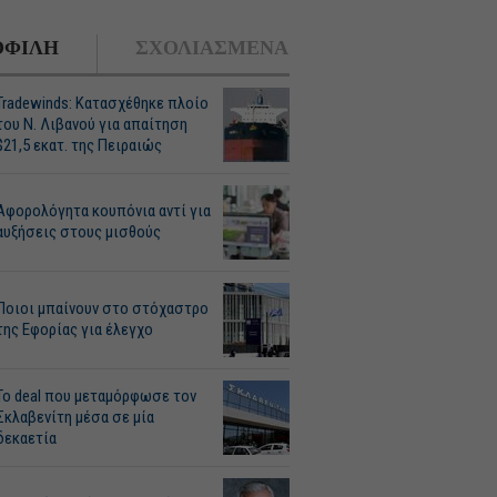
ΦΙΛΗ
ΣΧΟΛΙΑΣΜΕΝΑ
Tradewinds: Κατασχέθηκε πλοίο
του Ν. Λιβανού για απαίτηση
$21,5 εκατ. της Πειραιώς
Αφορολόγητα κουπόνια αντί για
αυξήσεις στους μισθούς
Ποιοι μπαίνουν στο στόχαστρο
της Εφορίας για έλεγχο
Το deal που μεταμόρφωσε τον
Σκλαβενίτη μέσα σε μία
δεκαετία