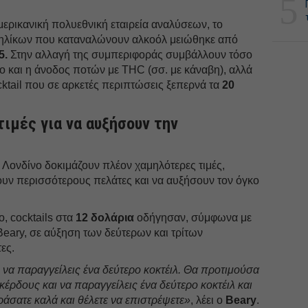
5
μερικανική πολυεθνική εταιρεία αναλύσεων, το
ηλίκων που καταναλώνουν αλκοόλ μειώθηκε από
5.
Στην αλλαγή της συμπεριφοράς συμβάλλουν τόσο
σο και η άνοδος ποτών με THC (σσ. με κάναβη), αλλά
cktail που σε αρκετές περιπτώσεις ξεπερνά τα
20
ιμές για να αυξήσουν την
 Λονδίνο δοκιμάζουν πλέον χαμηλότερες τιμές,
υν περισσότερους πελάτες και να αυξήσουν τον όγκο
, cocktails στα
12 δολάρια
οδήγησαν, σύμφωνα με
 Beary, σε αύξηση των δεύτερων και τρίτων
ες.
 να παραγγείλεις ένα δεύτερο κοκτέιλ. Θα προτιμούσα
έρδους και να παραγγείλεις ένα δεύτερο κοκτέιλ και
ράσατε καλά και θέλετε να επιστρέψετε»
, λέει ο
Beary
.