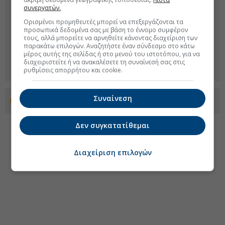
συνεργατών.
Ορισμένοι προμηθευτές μπορεί να επεξεργάζονται τα
προσωπικά δεδομένα σας με βάση το έννομο συμφέρον
τους, αλλά μπορείτε να αρνηθείτε κάνοντας διαχείριση των
παρακάτω επιλογών. Αναζητήστε έναν σύνδεσμο στο κάτω
μέρος αυτής της σελίδας ή στο μενού του ιστοτόπου, για να
διαχειριστείτε ή να ανακαλέσετε τη συναίνεσή σας στις
ρυθμίσεις απορρήτου και cookie.
Συναίνεση
Προσθέστε το euro2day.gr στο Discover
Δεν συγκατατίθεμαι
Διαχείριση επιλογών