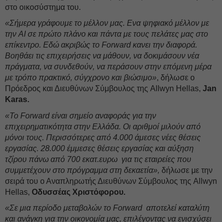
στο οικοσύστημα του.
«Σήμερα γράφουμε το μέλλον μας. Ενα ψηφιακό μέλλον με
την AI σε πρώτο πλάνο και πάντα με τους πελάτες μας στο
επίκεντρο. Εδώ ακριβώς το Forward κανει την διαφορά.
Βοηθάει τις επιχειρήσεις να μάθουν, να δοκιμάσουν νέα
πράγματα, να συνδεθούν, να περάσουν στην επόμενη μέρα
με τρόπο πρακτικό, σύγχρονο και βιώσιμο»
, δήλωσε ο
Πρόεδρος και Διευθύνων Σύμβουλος της Allwyn Hellas,
Jan
Karas.
«Το Forward είναι σημείο αναφοράς για την
επιχειρηματικότητα στην Ελλάδα. Οι αριθμοί μιλούν από
μόνοι τους. Περισσότερες από 4.000 άμεσες νέες θέσεις
εργασίας. 28.000 έμμεσες θέσεις εργασίας και αύξηση
τζίρου πάνω από 700 εκατ.ευρω για τις εταιρείες που
συμμετέχουν στο πρόγραμμα στη δεκαετία»,
δήλωσε με την
σειρά του ο Αναπληρωτής Διευθύνων Σύμβουλος της Allwyn
Hellas,
Οδυσσέας Χριστόφορου.
«Σε μια περίοδο μεταβολών το Forward αποτελεί καταλύτη
και ανάγκη για την οικονομία μας, επιλέγοντας να ενισχύσει