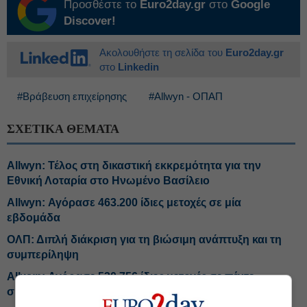
Προσθέστε το
Euro2day.gr
στο
Google
Discover!
Ακολουθήστε τη σελίδα του
Euro2day.gr
στο
Linkedin
#Βράβευση επιχείρησης
#Allwyn - ΟΠΑΠ
ΣΧΕΤΙΚΑ ΘΕΜΑΤΑ
Allwyn: Τέλος στη δικαστική εκκρεμότητα για την
Εθνική Λοταρία στο Ηνωμένο Βασίλειο
Allwyn: Αγόρασε 463.200 ίδιες μετοχές σε μία
εβδομάδα
ΟΛΠ: Διπλή διάκριση για τη βιώσιμη ανάπτυξη και τη
συμπερίληψη
Allwyn: Αγόρασε 530.756 ίδιες μετοχές σε πέντε
συνεδριάσεις