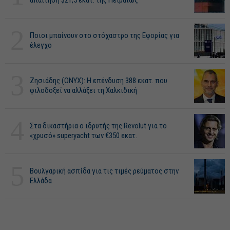
απαίτηση $21,5 εκατ. της Πειραιώς
2
Ποιοι μπαίνουν στο στόχαστρο της Εφορίας για
έλεγχο
3
Ζησιάδης (ONYX): Η επένδυση 388 εκατ. που
φιλοδοξεί να αλλάξει τη Χαλκιδική
4
Στα δικαστήρια ο ιδρυτής της Revolut για το
«χρυσό» superyacht των €350 εκατ.
5
Βουλγαρική ασπίδα για τις τιμές ρεύματος στην
Ελλάδα