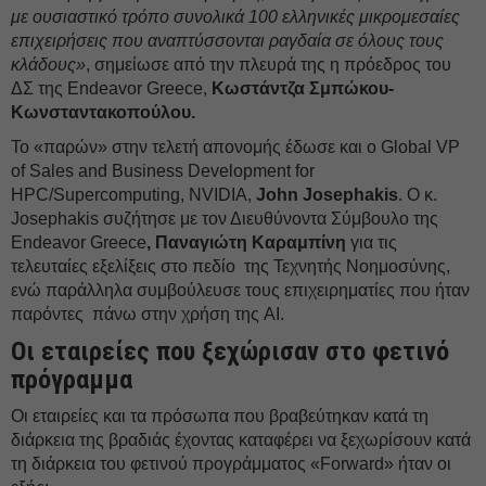
με ουσιαστικό τρόπο συνολικά 100 ελληνικές μικρομεσαίες
επιχειρήσεις που αναπτύσσονται ραγδαία σε όλους τους
κλάδους»
, σημείωσε από την πλευρά της η πρόεδρος του
ΔΣ της Endeavor Greece,
Κωστάντζα Σμπώκου-
Κωνσταντακοπούλου.
Το «παρών» στην τελετή απονομής έδωσε και ο Global VP
of Sales and Business Development for
HPC/Supercomputing, NVIDIA,
John Josephakis
. O κ.
Josephakis συζήτησε με τον Διευθύνοντα Σύμβουλο της
Endeavor Greece
, Παναγιώτη Καραμπίνη
για τις
τελευταίες εξελίξεις στο πεδίο της Τεχνητής Νοημοσύνης,
ενώ παράλληλα συμβούλευσε τους επιχειρηματίες που ήταν
παρόντες πάνω στην χρήση της AI.
Οι εταιρείες που ξεχώρισαν στο φετινό
πρόγραμμα
Οι εταιρείες και τα πρόσωπα που βραβεύτηκαν κατά τη
διάρκεια της βραδιάς έχοντας καταφέρει να ξεχωρίσουν κατά
τη διάρκεια του φετινού προγράμματος «Forward» ήταν οι