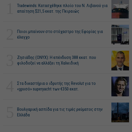
1
Tradewinds: Κατασχέθηκε πλοίο του Ν. Λιβανού για
απαίτηση $21,5 εκατ. της Πειραιώς
2
Ποιοι μπαίνουν στο στόχαστρο της Εφορίας για
έλεγχο
3
Ζησιάδης (ONYX): Η επένδυση 388 εκατ. που
φιλοδοξεί να αλλάξει τη Χαλκιδική
4
Στα δικαστήρια ο ιδρυτής της Revolut για το
«χρυσό» superyacht των €350 εκατ.
5
Βουλγαρική ασπίδα για τις τιμές ρεύματος στην
Ελλάδα