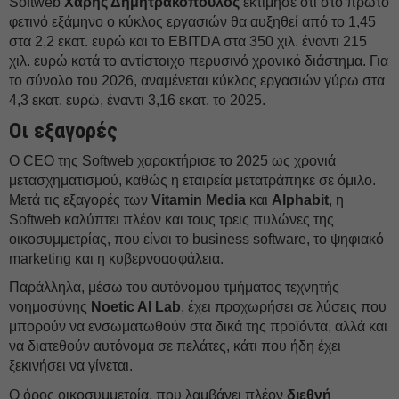
Softweb
Χάρης Δημητρακόπουλος
εκτίμησε ότι στο πρώτο
φετινό εξάμηνο ο κύκλος εργασιών θα αυξηθεί από το 1,45
στα 2,2 εκατ. ευρώ και το EBITDA στα 350 χιλ. έναντι 215
χιλ. ευρώ κατά το αντίστοιχο περυσινό χρονικό διάστημα. Για
το σύνολο του 2026, αναμένεται κύκλος εργασιών γύρω στα
4,3 εκατ. ευρώ, έναντι 3,16 εκατ. το 2025.
Οι εξαγορές
Ο CEO της Softweb χαρακτήρισε το 2025 ως χρονιά
μετασχηματισμού, καθώς η εταιρεία μετατράπηκε σε όμιλο.
Μετά τις εξαγορές των
Vitamin Media
και
Alphabit
, η
Softweb καλύπτει πλέον και τους τρεις πυλώνες της
οικοσυμμετρίας, που είναι το business software, το ψηφιακό
marketing και η κυβερνοασφάλεια.
Παράλληλα, μέσω του αυτόνομου τμήματος τεχνητής
νοημοσύνης
Noetic AI Lab
, έχει προχωρήσει σε λύσεις που
μπορούν να ενσωματωθούν στα δικά της προϊόντα, αλλά και
να διατεθούν αυτόνομα σε πελάτες, κάτι που ήδη έχει
ξεκινήσει να γίνεται.
Ο όρος οικοσυμμετρία, που λαμβάνει πλέον
διεθνή