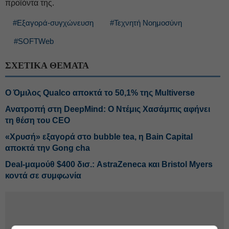
προϊόντα της.
#Εξαγορά-συγχώνευση
#Τεχνητή Νοημοσύνη
#SOFTWeb
ΣΧΕΤΙΚΑ ΘΕΜΑΤΑ
Ο Όμιλος Qualco αποκτά το 50,1% της Multiverse
Ανατροπή στη DeepMind: Ο Ντέμις Χασάμπις αφήνει
τη θέση του CEO
«Χρυσή» εξαγορά στο bubble tea, η Bain Capital
αποκτά την Gong cha
Deal-μαμούθ $400 δισ.: AstraZeneca και Bristol Myers
κοντά σε συμφωνία