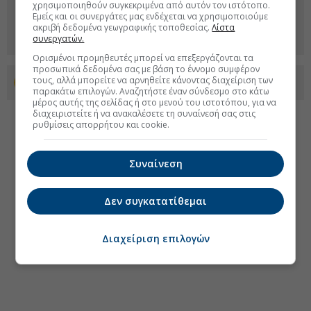
χρησιμοποιηθούν συγκεκριμένα από αυτόν τον ιστότοπο.
Εμείς και οι συνεργάτες μας ενδέχεται να χρησιμοποιούμε
ακριβή δεδομένα γεωγραφικής τοποθεσίας.
Λίστα
συνεργατών.
Ορισμένοι προμηθευτές μπορεί να επεξεργάζονται τα
προσωπικά δεδομένα σας με βάση το έννομο συμφέρον
τους, αλλά μπορείτε να αρνηθείτε κάνοντας διαχείριση των
Προσθέστε το euro2day.gr στο Discover
παρακάτω επιλογών. Αναζητήστε έναν σύνδεσμο στο κάτω
μέρος αυτής της σελίδας ή στο μενού του ιστοτόπου, για να
διαχειριστείτε ή να ανακαλέσετε τη συναίνεσή σας στις
ρυθμίσεις απορρήτου και cookie.
Συναίνεση
Δεν συγκατατίθεμαι
Διαχείριση επιλογών