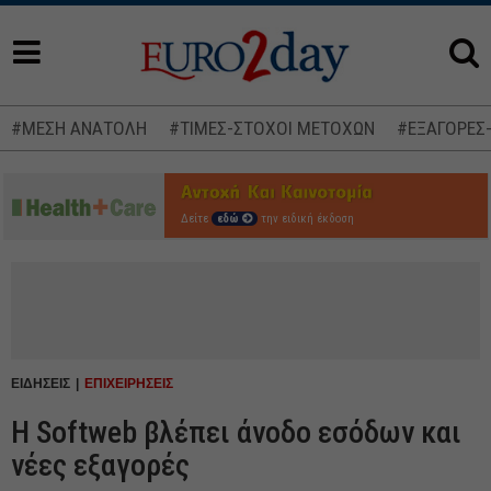
#ΜΕΣΗ ΑΝΑΤΟΛΗ
#ΤΙΜΕΣ-ΣΤΟΧΟΙ ΜΕΤΟΧΩΝ
#ΕΞΑΓΟΡΕΣ
Δείτε
εδώ
την ειδική έκδοση
ΕΙΔΗΣΕΙΣ
ΕΠΙΧΕΙΡΗΣΕΙΣ
Η Softweb βλέπει άνοδο εσόδων και
νέες εξαγορές