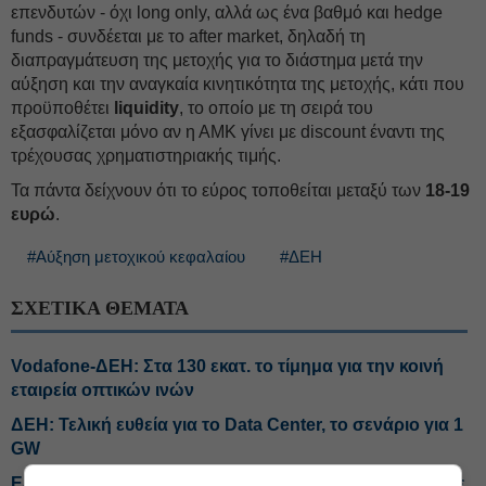
επενδυτών - όχι long only, αλλά ως ένα βαθμό και hedge
funds - συνδέεται με το after market, δηλαδή τη
διαπραγμάτευση της μετοχής για το διάστημα μετά την
αύξηση και την αναγκαία κινητικότητα της μετοχής, κάτι που
προϋποθέτει
liquidity
, το οποίο με τη σειρά του
εξασφαλίζεται μόνο αν η ΑΜΚ γίνει με discount έναντι της
τρέχουσας χρηματιστηριακής τιμής.
Τα πάντα δείχνουν ότι το εύρος τοποθείται μεταξύ των
18-19
ευρώ
.
#Αύξηση μετοχικού κεφαλαίου
#ΔΕΗ
ΣΧΕΤΙΚΑ ΘΕΜΑΤΑ
Vodafone-ΔΕΗ: Στα 130 εκατ. το τίμημα για την κοινή
εταιρεία οπτικών ινών
ΔΕΗ: Τελική ευθεία για το Data Center, το σενάριο για 1
GW
Εξάρχου: Κίνδυνος για νέα κρίση τιμών τον χειμώνα σε