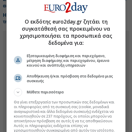
αέριο και ρεύμα
H έκπληξη από την Helleniq Energy-Τα telecom σχέδια
Ο εκδότης euro2day.gr ζητάει τη
της ΔΕΗ-Tips για Coca Cola, Alter Ego, ΑΔΜΗΕ, ΙΝΤΕΚ
συγκατάθεσή σας προκειμένου να
χρησιμοποιήσει τα προσωπικά σας
δεδομένα για:
Εξατομικευμένη διαφήμιση και περιεχόμενο,
μέτρηση διαφήμισης και περιεχομένου, έρευνα
κοινού και ανάπτυξη υπηρεσιών
Αποθήκευση ή/και πρόσβαση στα δεδομένα μιας
συσκευής
Μάθετε περισσότερα
Θα γίνει επεξεργασία των προσωπικών σας δεδομένων και
οι πληροφορίες από τη συσκευή σας (cookie, μοναδικά
αναγνωριστικά και άλλα δεδομένα συσκευής) ενδέχεται να
κοινοποιηθούν σε 237 παρόχους, οι οποίοι μπορούν να
αποκτήσουν πρόσβαση σε αυτές ή να τις αποθηκεύσουν.
Αυτές οι πληροφορίες ενδέχεται επίσης να
χρησιμοποιηθούν συγκεκριμένα από αυτόν τον ιστότοπο.