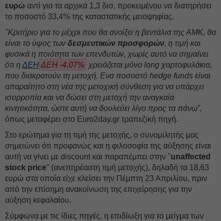
ευρώ
αντί για τα αρχικά 1,3 δισ, προκειμένου να διατηρήσει
το ποσοστό 33,4% της καταστατικής μειοψηφίας.
"Κριτήριο για το μέχρι που θα ανοίξει η βεντάλια της ΑΜΚ, θα
είναι το ύψος των
δεσμευτικών προσφορών
, η τιμή και
φυσικά η ποιότητα των επενδυτών, χωρίς αυτό να σημαίνει
ότι η
ΔΕΗ
ΔΕΗ -4,07%
χρειάζεται μόνο long χαρτοφυλάκια,
που διακρατούν τη μετοχή. Ενα ποσοστό hedge funds είναι
απαραίτητο στη νέα της μετοχική σύνθεση για να υπάρχει
ισορροπία και να δώσει στη μετοχή την αναγκαία
κινητικότητα, ώστε αυτή να δουλεύει λίγο προς τα πάνω”,
όπως μεταφέρει στο Euro2day.gr τραπεζική πηγή.
Στο ερώτημα για τη τιμή της μετοχής, ο συνομιλητής μας
σημειώνει ότι προφανώς και η φιλοσοφία της αύξησης είναι
αυτή να γίνει με discount και παραπέμπει στην "
unaffected
stock price
" (ανεπηρέαστη τιμή μετοχής), δηλαδή τα 18,63
ευρώ στα οποία είχε κλείσει την Πέμπτη 23 Απριλίου, πριν
από την επίσημη ανακοίνωση της επιχείρησης για την
αύξηση κεφαλαίου.
Σύμφωνα με τις ίδιες πηγές, η επιδίωξη για το μείγμα των