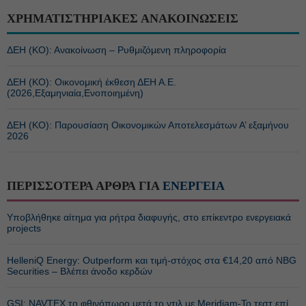
ΧΡΗΜΑΤΙΣΤΗΡΙΑΚΕΣ ΑΝΑΚΟΙΝΩΣΕΙΣ
ΔΕΗ (ΚΟ): Ανακοίνωση – Ρυθμιζόμενη πληροφορία
ΔΕΗ (ΚΟ): Οικονομική έκθεση ΔΕΗ Α.Ε.
(2026,Εξαμηνιαία,Ενοποιημένη)
ΔΕΗ (ΚΟ): Παρουσίαση Οικονομικών Αποτελεσμάτων Α’ εξαμήνου
2026
ΠΕΡΙΣΣΟΤΕΡΑ ΑΡΘΡΑ ΓΙΑ
ΕΝΕΡΓΕΙΑ
Υποβλήθηκε αίτημα για ρήτρα διαφυγής, στο επίκεντρο ενεργειακά
projects
HelleniQ Energy: Outperform και τιμή-στόχος στα €14,20 από NBG
Securities – Βλέπει άνοδο κερδών
GSI: NAVTEX το φθινόπωρο μετά το ντιλ με Meridiam-Το τεστ επί