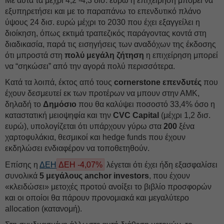
Με αυτά τα μέχρι 4,2 -4,3 δισ. ευρώ η επιχείρηση μπορεί να
εξυπηρετήσει και με το παραπάνω το επενδυτικό πλάνο
ύψους 24 δισ. ευρώ μέχρι το 2030 που έχει εξαγγείλει η
διοίκηση, όπως εκτιμά τραπεζικός παράγοντας κοντά στη
διαδικασία, παρά τις εισηγήσεις των αναδόχων της έκδοσης
ότι μπροστά στη
πολύ μεγάλη ζήτηση
η επιχείρηση μπορεί
να “σηκώσει” από την αγορά πολύ περισσότερα.
Κατά τα λοιπά, έκτος από τους
cornerstone επενδυτές
που
έχουν δεσμευτεί εκ των προτέρων να μπουν στην ΑΜΚ,
δηλαδή το
Δημόσιο
που θα καλύψει ποσοστό 33,4% όσο η
καταστατική μειοψηφία και την
CVC Capital
(μέχρι 1,2 δισ.
ευρώ), υπολογίζεται ότι υπάρχουν γύρω στα
200
ξένα
χαρτοφυλάκια, θεσμικοί και hedge funds που έχουν
εκδηλώσει ενδιαφέρον να τοποθετηθούν.
Επίσης η
ΔΕΗ
ΔΕΗ -4,07%
λέγεται ότι έχει ήδη εξασφαλίσει
συνολικά
5 μεγάλους anchor investors
, που έχουν
«κλειδώσει» μετοχές προτού ανοίξει το βιβλίο προσφορών
και οι οποίοι θα πάρουν προνομιακά και μεγαλύτερο
allocation (κατανομή).