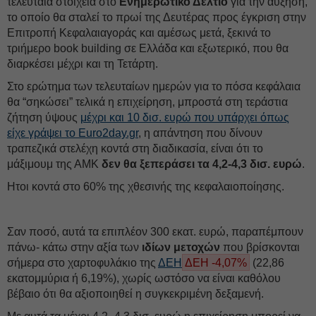
τελευταία στοιχεία στο
Ενημερωτικό Δελτίο
για την αύξηση,
το οποίο θα σταλεί το πρωί της Δευτέρας προς έγκριση στην
Επιτροπή Κεφαλαιαγοράς και αμέσως μετά, ξεκινά το
τριήμερο book building σε Ελλάδα και εξωτερικό, που θα
διαρκέσει μέχρι και τη Τετάρτη.
Στο ερώτημα των τελευταίων ημερών για το πόσα κεφάλαια
θα “σηκώσει” τελικά η επιχείρηση, μπροστά στη τεράστια
ζήτηση ύψους
μέχρι και 10 δισ. ευρώ που υπάρχει όπως
είχε γράψει το Euro2day.gr
, η απάντηση που δίνουν
τραπεζικά στελέχη κοντά στη διαδικασία, είναι ότι το
μάξιμουμ της ΑΜΚ
δεν θα ξεπεράσει τα 4,2-4,3 δισ. ευρώ
.
Ητοι κοντά στο 60% της χθεσινής της κεφαλαιοποίησης.
Σαν ποσό, αυτά τα επιπλέον 300 εκατ. ευρώ, παραπέμπουν
πάνω- κάτω στην αξία των
ιδίων μετοχών
που βρίσκονται
σήμερα στο χαρτοφυλάκιο της
ΔΕΗ
ΔΕΗ -4,07%
(22,86
εκατομμύρια ή 6,19%), χωρίς ωστόσο να είναι καθόλου
βέβαιο ότι θα αξιοποιηθεί η συγκεκριμένη δεξαμενή.