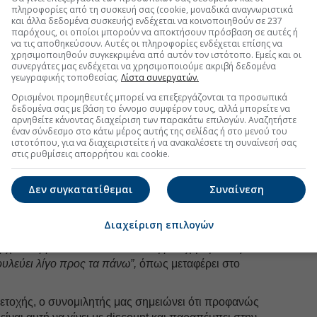
πληροφορίες από τη συσκευή σας (cookie, μοναδικά αναγνωριστικά
FOLLOW US
και άλλα δεδομένα συσκευής) ενδέχεται να κοινοποιηθούν σε 237
παρόχους, οι οποίοι μπορούν να αποκτήσουν πρόσβαση σε αυτές ή
Ακολουθήστε τη σελίδα του
Euro2day.gr
στο
Linkedin
να τις αποθηκεύσουν. Αυτές οι πληροφορίες ενδέχεται επίσης να
χρησιμοποιηθούν συγκεκριμένα από αυτόν τον ιστότοπο. Εμείς και οι
ο ψηλά μπορεί να φτάσει η άντληση των κεφαλαίων,
συνεργάτες μας ενδέχεται να χρησιμοποιούμε ακριβή δεδομένα
γεωγραφικής τοποθεσίας.
Λίστα συνεργατών.
 πώς διαμορφώνεται η τιμή, θα υπάρξει το βράδυ της
κά στελέχη, και συνδυαστικά με τις προσφορές που
Ορισμένοι προμηθευτές μπορεί να επεξεργάζονται τα προσωπικά
δεδομένα σας με βάση το έννομο συμφέρον τους, αλλά μπορείτε να
αθορίσει και τις τελικές αποφάσεις.
αρνηθείτε κάνοντας διαχείριση των παρακάτω επιλογών. Αναζητήστε
έναν σύνδεσμο στο κάτω μέρος αυτής της σελίδας ή στο μενού του
 αντλήσει τελικά κοντά στα 4,3 δισ, το Δημόσιο θα
ιστοτόπου, για να διαχειριστείτε ή να ανακαλέσετε τη συναίνεσή σας
τα
1,43 δισ. ευρώ
αντί για τα αρχικά 1,3 δισ,
στις ρυθμίσεις απορρήτου και cookie.
ο ποσοστό 33,4% της καταστατικής μειοψηφίας.
α ανοίξει η βεντάλια της ΑΜΚ, θα είναι το ύψος των
Δεν συγκατατίθεμαι
Συναίνεση
 η τιμή και φυσικά η ποιότητα των επενδυτών, χωρίς
ΕΗ +1,29%
χρειάζεται μόνο long χαρτοφυλάκια, που
Διαχείριση επιλογών
οσοστό hedge funds είναι απαραίτητο στη νέα της
ρχει ισορροπία και να δώσει στη μετοχή την αναγκαία
ουλεύει λίγο προς τα πάνω”,
όπως μεταφέρει στο
 μετοχής, ο συνομιλητής μας σημειώνει ότι προφανώς