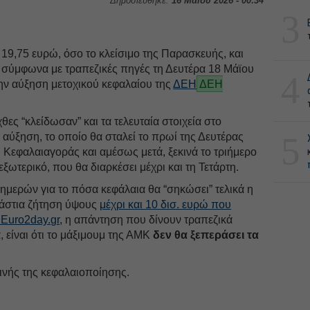
Δημοσιεύθηκε:
16 Μαΐου 2026 - 00:34
3
 19,75 ευρώ, όσο το κλείσιμο της Παρασκευής, και
ι σύμφωνα με τραπεζικές πηγές τη Δευτέρα 18 Μάϊου
4
ην αύξηση μετοχικού κεφαλαίου της
ΔΕΗ
ΔΕΗ
χθες “κλείδωσαν” και τα τελευταία στοιχεία στο
5
 αύξηση, το οποίο θα σταλεί το πρωί της Δευτέρας
Κεφαλαιαγοράς και αμέσως μετά, ξεκινά το τριήμερο
εξωτερικό, που θα διαρκέσει μέχρι και τη Τετάρτη.
ημερών για το πόσα κεφάλαια θα “σηκώσει” τελικά η
ράστια ζήτηση ύψους
μέχρι και 10 δισ. ευρώ που
 Euro2day.gr
, η απάντηση που δίνουν τραπεζικά
, είναι ότι το μάξιμουμ της ΑΜΚ
δεν θα ξεπεράσει τα
ινής της κεφαλαιοποίησης.