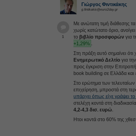
Γιώργος Φιντικάκης
g.fintikakis@euro2day.gr
Με ανώτατη τιμή διάθεσης τα
χωρίς κατώτατο όριο, ανοίγε
το
βιβλίο προσφορών
για τ
1
+1,29%
.
Στη πράξη αυτό σημαίνει ότι 
Ενημερωτικό Δελτίο
για την
προς έγκριση στην Επιτροπή 
book building σε Ελλάδα και 
Στο ερώτημα των τελευταίων 
επιχείρηση, μπροστά στη τε
υπάρχει όπως είχε γράψει το
στελέχη κοντά στη διαδικασία
4,2-4,3 δισ. ευρώ
.
Ητοι κοντά στο 60% της χθεσ