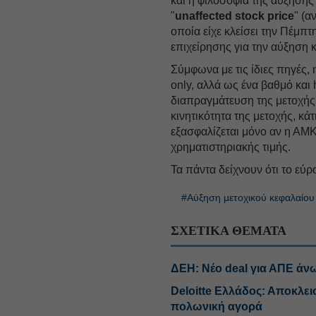
και η φιλοσοφία της αύξησης 
"
unaffected stock price
" (α
οποία είχε κλείσει την Πέμπ
επιχείρησης για την αύξηση 
Σύμφωνα με τις ίδιες πηγές, 
only, αλλά ως ένα βαθμό και 
διαπραγμάτευση της μετοχής 
κινητικότητα της μετοχής, κ
εξασφαλίζεται μόνο αν η ΑΜΚ 
χρηματιστηριακής τιμής.
Τα πάντα δείχνουν ότι το εύρ
#Αύξηση μετοχικού κεφαλαίου
ΣΧΕΤΙΚΑ ΘΕΜΑΤΑ
ΔΕΗ: Νέο deal για ΑΠΕ άν
Deloitte Ελλάδος: Αποκλει
πολωνική αγορά