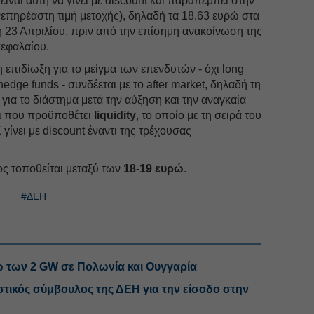
είναι αυτή να γίνει με discount και παραπέμπει στην
νεπηρέαστη τιμή μετοχής), δηλαδή τα 18,63 ευρώ στα
τη 23 Απριλίου, πριν από την επίσημη ανακοίνωση της
κεφαλαίου.
η επιδίωξη για το μείγμα των επενδυτών - όχι long
hedge funds - συνδέεται με το after market, δηλαδή τη
για το διάστημα μετά την αύξηση και την αναγκαία
άτι που προϋποθέτει
liquidity
, το οποίο με τη σειρά του
γίνει με discount έναντι της τρέχουσας
ος τοποθείται μεταξύ των
18-19 ευρώ
.
#ΔΕΗ
ω των 2 GW σε Πολωνία και Ουγγαρία
στικός σύμβουλος της ΔΕΗ για την είσοδο στην