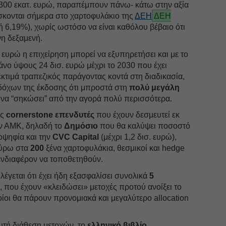
 300 εκατ. ευρώ, παραπέμπουν πάνω- κάτω στην αξία
κονται σήμερα στο χαρτοφυλάκιο της
ΔΕΗ
ΔΕΗ
ή 6,19%), χωρίς ωστόσο να είναι καθόλου βέβαιο ότι
νη δεξαμενή.
σ. ευρώ η επιχείρηση μπορεί να εξυπηρετήσει και με το
νο ύψους 24 δισ. ευρώ μέχρι το 2030 που έχει
εκτιμά τραπεζικός παράγοντας κοντά στη διαδικασία,
αδόχων της έκδοσης ότι μπροστά στη
πολύ μεγάλη
 να “σηκώσει” από την αγορά πολύ περισσότερα.
υς
cornerstone επενδυτές
που έχουν δεσμευτεί εκ
ν ΑΜΚ, δηλαδή το
Δημόσιο
που θα καλύψει ποσοστό
οψηφία και την
CVC Capital
(μέχρι 1,2 δισ. ευρώ),
γύρω στα
200
ξένα χαρτοφυλάκια, θεσμικοί και hedge
ενδιαφέρον να τοποθετηθούν.
λέγεται ότι έχει ήδη εξασφαλίσει συνολικά
5
s
, που έχουν «κλειδώσει» μετοχές προτού ανοίξει το
ίοι θα πάρουν προνομιακά και μεγαλύτερο allocation
τή διάθεση μετοχών, το
ελληνικό
βιβλίο