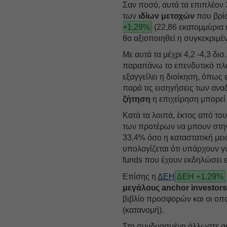
Σαν ποσό, αυτά τα επιπλέον
των
ιδίων μετοχών
που βρίσ
+1,29%
(22,86 εκατομμύρια 
θα αξιοποιηθεί η συγκεκριμέ
Με αυτά τα μέχρι 4,2 -4,3 δι
παραπάνω το επενδυτικό πλά
εξαγγείλει η διοίκηση, όπως 
παρά τις εισηγήσεις των αν
ζήτηση
η επιχείρηση μπορεί
Κατά τα λοιπά, έκτος από το
των προτέρων να μπουν στη
33,4% όσο η καταστατική μει
υπολογίζεται ότι υπάρχουν 
funds που έχουν εκδηλώσει 
Επίσης η
ΔΕΗ
ΔΕΗ +1,29%
μεγάλους anchor investor
βιβλίο προσφορών και οι οπο
(κατανομή).
Στη συνδυασμένη άλλωστε αυ