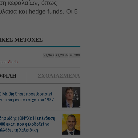
ληση κεφαλαίων, όπως
λάκια και hedge funds. Οι 5
ΙΚΕΣ ΜΕΤΟΧΕΣ
21,940
+1,29 %
+0,280
 σε:
Alerts
ΦΙΛΗ
ΣΧΟΛΙΑΣΜΕΝΑ
O Mr. Big Short προειδοποιεί
για κραχ αντίστοιχο του 1987
Ζησιάδης (ONYX): Η επένδυση
388 εκατ. που φιλοδοξεί να
αλλάξει τη Χαλκιδική