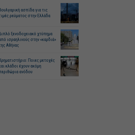
Βουλγαρική ασπίδα για τις
τιμές ρεύματος στην Ελλάδα
Διπλό ξενοδοχειακό χτύπημα
από ισραηλινούς στην «καρδιά»
της Αθήνας
Χρηματιστήριο: Ποιες μετοχές
και κλάδοι έχουν ακόμη
περιθώρια ανόδου