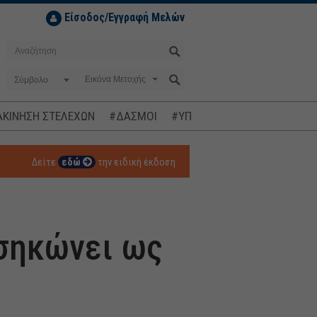
Είσοδος/Εγγραφή Μελών
Σύμβολο
ΚΙΝΗΣΗ ΣΤΕΛΕΧΩΝ
#ΔΑΣΜΟΙ
#ΥΠΟΚΛΟΠΕΣ
#ΠΛΗΘΩΡΙΣΜ
Δείτε
εδώ
την ειδική έκδοση
 σηκώνει ως