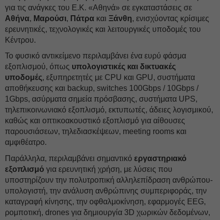
για τις ανάγκες του Ε.Κ. «Αθηνά» σε εγκαταστάσεις σε
Αθήνα
,
Μαρούσι
,
Πάτρα
και
Ξάνθη
, ενισχύοντας κρίσιμες
ερευνητικές, τεχνολογικές και λειτουργικές υποδομές του
Κέντρου.
Το φυσικό αντικείμενο περιλαμβάνει ένα ευρύ φάσμα
εξοπλισμού, όπως
υπολογιστικές και δικτυακές
υποδομές
, εξυπηρετητές με CPU και GPU, συστήματα
αποθήκευσης και backup, switches 100Gbps / 10Gbps /
1Gbps, ασύρματα σημεία πρόσβασης, συστήματα UPS,
τηλεπικοινωνιακό εξοπλισμό, εκτυπωτές, άδειες λογισμικού,
καθώς και οπτικοακουστικό εξοπλισμό για αίθουσες
παρουσιάσεων, τηλεδιασκέψεων, meeting rooms και
αμφιθέατρο.
Παράλληλα, περιλαμβάνει σημαντικό
εργαστηριακό
εξοπλισμό
για ερευνητική χρήση, με λύσεις που
υποστηρίζουν την πολυτροπική αλληλεπίδραση ανθρώπου-
υπολογιστή, την ανάλυση ανθρώπινης συμπεριφοράς, την
καταγραφή κίνησης, την οφθαλμοκίνηση, εφαρμογές EEG,
ρομποτική, drones για δημιουργία 3D χωρικών δεδομένων,