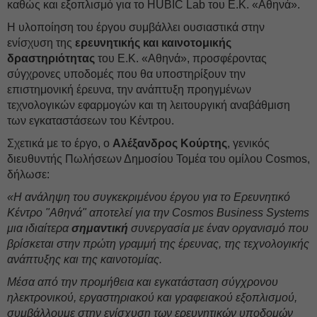
καθώς και εξοπλισμό για το HUBIC Lab του Ε.Κ. «Αθηνά».
Η υλοποίηση του έργου συμβάλλει ουσιαστικά στην
ενίσχυση της
ερευνητικής και καινοτομικής
δραστηριότητας
του Ε.Κ. «Αθηνά», προσφέροντας
σύγχρονες υποδομές που θα υποστηρίξουν την
επιστημονική έρευνα, την ανάπτυξη προηγμένων
τεχνολογικών εφαρμογών και τη λειτουργική αναβάθμιση
των εγκαταστάσεων του Κέντρου.
Σχετικά με το έργο, ο
Αλέξανδρος Κούρτης
, γενικός
διευθυντής Πωλήσεων Δημοσίου Τομέα του oμίλου Cosmos,
δήλωσε:
«Η ανάληψη του συγκεκριμένου έργου για το Ερευνητικό
Κέντρο "Αθηνά" αποτελεί για την Cosmos Business Systems
μια ιδιαίτερα
σημαντική
συνεργασία με έναν οργανισμό που
βρίσκεται στην πρώτη γραμμή της έρευνας, της τεχνολογικής
ανάπτυξης και της καινοτομίας.
Μέσα από την προμήθεια και εγκατάσταση σύγχρονου
ηλεκτρονικού, εργαστηριακού και γραφειακού εξοπλισμού,
συμβάλλουμε στην ενίσχυση των ερευνητικών υποδομών