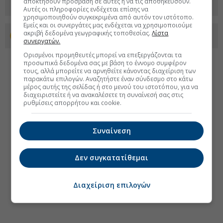
αποκτήσουν πρόσβαση σε αυτές ή να τις αποθηκεύσουν.
Αυτές οι πληροφορίες ενδέχεται επίσης να
χρησιμοποιηθούν συγκεκριμένα από αυτόν τον ιστότοπο.
Εμείς και οι συνεργάτες μας ενδέχεται να χρησιμοποιούμε
ακριβή δεδομένα γεωγραφικής τοποθεσίας.
Λίστα
Προσθέστε το euro2day.gr στο Discover
συνεργατών.
Ορισμένοι προμηθευτές μπορεί να επεξεργάζονται τα
προσωπικά δεδομένα σας με βάση το έννομο συμφέρον
τους, αλλά μπορείτε να αρνηθείτε κάνοντας διαχείριση των
παρακάτω επιλογών. Αναζητήστε έναν σύνδεσμο στο κάτω
μέρος αυτής της σελίδας ή στο μενού του ιστοτόπου, για να
διαχειριστείτε ή να ανακαλέσετε τη συναίνεσή σας στις
ρυθμίσεις απορρήτου και cookie.
Συναίνεση
Δεν συγκατατίθεμαι
Διαχείριση επιλογών