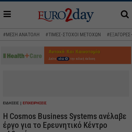
#ΜΕΣΗ ΑΝΑΤΟΛΗ
#ΤΙΜΕΣ-ΣΤΟΧΟΙ ΜΕΤΟΧΩΝ
#ΕΞΑΓΟΡΕΣ
Δείτε
εδώ
την ειδική έκδοση
ΕΙΔΗΣΕΙΣ
ΕΠΙΧΕΙΡΗΣΕΙΣ
Η Cosmos Business Systems ανέλαβε
έργο για το Ερευνητικό Κέντρο