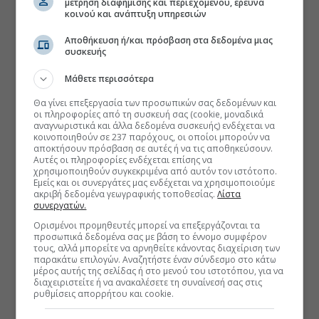
μέτρηση διαφήμισης και περιεχομένου, έρευνα
κοινού και ανάπτυξη υπηρεσιών
Αποθήκευση ή/και πρόσβαση στα δεδομένα μιας
συσκευής
Μάθετε περισσότερα
Θα γίνει επεξεργασία των προσωπικών σας δεδομένων και
οι πληροφορίες από τη συσκευή σας (cookie, μοναδικά
αναγνωριστικά και άλλα δεδομένα συσκευής) ενδέχεται να
κοινοποιηθούν σε 237 παρόχους, οι οποίοι μπορούν να
αποκτήσουν πρόσβαση σε αυτές ή να τις αποθηκεύσουν.
Αυτές οι πληροφορίες ενδέχεται επίσης να
χρησιμοποιηθούν συγκεκριμένα από αυτόν τον ιστότοπο.
Εμείς και οι συνεργάτες μας ενδέχεται να χρησιμοποιούμε
ακριβή δεδομένα γεωγραφικής τοποθεσίας.
Λίστα
συνεργατών.
Ορισμένοι προμηθευτές μπορεί να επεξεργάζονται τα
προσωπικά δεδομένα σας με βάση το έννομο συμφέρον
τους, αλλά μπορείτε να αρνηθείτε κάνοντας διαχείριση των
παρακάτω επιλογών. Αναζητήστε έναν σύνδεσμο στο κάτω
μέρος αυτής της σελίδας ή στο μενού του ιστοτόπου, για να
διαχειριστείτε ή να ανακαλέσετε τη συναίνεσή σας στις
ρυθμίσεις απορρήτου και cookie.