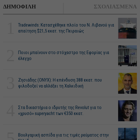
ΔΗΜΟΦΙΛΗ
ΣΧΟΛΙΑΣΜΕΝΑ
1
Tradewinds: Κατασχέθηκε πλοίο του Ν. Λιβανού για
απαίτηση $21,5 εκατ. της Πειραιώς
2
Ποιοι μπαίνουν στο στόχαστρο της Εφορίας για
έλεγχο
3
Ζησιάδης (ONYX): Η επένδυση 388 εκατ. που
φιλοδοξεί να αλλάξει τη Χαλκιδική
4
Στα δικαστήρια ο ιδρυτής της Revolut για το
«χρυσό» superyacht των €350 εκατ.
5
Βουλγαρική ασπίδα για τις τιμές ρεύματος στην