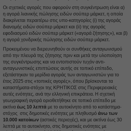
Οι σχετικές αγορές που αφορούν στη συγκέντρωση είναι α)
η αγορά λιανικής πώλησης ειδών σούπερ μάρκετ, η οποία
διακρίνεται περαιτέρω στις υπο-κατηγορίες (i) της αγοράς
διανομής ειδών σούπερ μάρκετ και (ii) της αγοράς
εφοδιασμού ειδών σούπερ μάρκετ («αγορά ζήτησης»), και β)
η αγορά χονδρικής πώλησης ειδών σούπερ μάρκετ.
Προκειμένου να διερευνηθούν οι συνθήκες ανταγωνισμού
από την πλευρά της ζήτησης πριν και μετά την υλοποίηση
της συγκέντρωσης και να εντοπιστούν τυχόν αντι-
ανταγωνιστικές επιπτώσεις αυτής σε τοπικό επίπεδο,
εξετάστηκαν τα μερίδια αγοράς των ανταγωνιστών για το
έτος 2025 στις «τοπικές αγορές», όπου βρίσκονται τα
καταστήματα-στόχοι της ΚΡΗΤΙΚΟΣ στις Περιφερειακές
αυτές ενότητες, ανά την ελληνική επικράτεια. Η σχετική
γεωγραφική αγορά οριοθετήθηκε σε τοπικό επίπεδο με
ακτίνα
έως 10 λεπτά
με το αυτοκίνητο από το κατάστημα-
στόχος στις δημοτικές ενότητες με πληθυσμό
άνω των
10.000 κατοίκων
(αστικές περιοχές), και με ακτίνα έως 30
λεπτά με το αυτοκίνητο, στις δημοτικές ενότητες με