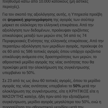
πληθυσμό κάτω από 10.000 κατοίκους (μη αστικές
περιοχές).
Για τον σκοπό της αξιολόγησης αυτής, η Υπηρεσία προέβη
σε
ψηφιακή χαρτογράφηση
της αγοράς των σούπερ
μάρκετ σε ολόκληρη την ελληνική επικράτεια
.
Από την
αξιολόγηση των δεδομένων, προέκυψαν οριζόντιες
επικαλύψεις μεταξύ των μερών στις 54 από τις 74
Περιφερειακές Ενότητες της ελληνικής επικράτειας. Από την
περαιτέρω αξιολόγηση των μεριδίων αγοράς, προέκυψε ότι
σε 60 από τις 586 τοπικές αγορές όπου υπάρχει οριζόντια
επικάλυψη ανάμεσα στις δραστηριότητες των μερών, το
αθροιστικό μερίδιο αγοράς της νέας οντότητας που θα
προκύψει μετά την ολοκλήρωση της συγκέντρωσης
υπερβαίνει το 50%.
Σε 23 από τις ως άνω 60 τοπικές αγορές, όπου το μερίδιο
αγοράς της νέας οντότητας υπερβαίνει το
50%
μετά την
ολοκλήρωση της συγκέντρωσης, είτε η ΚΡΗΤΙΚΟΣ είτε η
ΜΑΣΟΥΤΗΣ κατείχε, ήδη πριν από την εξεταζόμενη
συγκέντρωση, μερίδιο αγοράς μεγαλύτερο του 50%, ενώ η
προσαύξηση του αθροιστικού μεριδίου μετά την