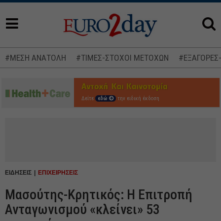
#ΜΕΣΗ ΑΝΑΤΟΛΗ
#ΤΙΜΕΣ-ΣΤΟΧΟΙ ΜΕΤΟΧΩΝ
#ΕΞΑΓΟΡΕΣ
Δείτε
εδώ
την ειδική έκδοση
ΕΙΔΗΣΕΙΣ
ΕΠΙΧΕΙΡΗΣΕΙΣ
Μασούτης-Κρητικός: Η Επιτροπή
Ανταγωνισμού «κλείνει» 53