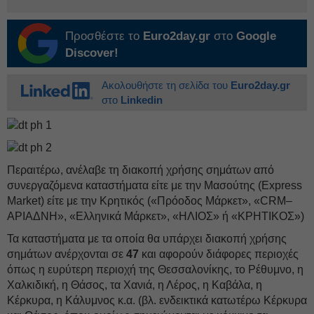
Προσθέστε το
Euro2day.gr
στο
Google
Discover!
Ακολουθήστε τη σελίδα του
Euro2day.gr
στο
Linkedin
Περαιτέρω, ανέλαβε τη διακοπή χρήσης σημάτων από
συνεργαζόμενα καταστήματα είτε με την Μασούτης (Express
Market) είτε με την Κρητικός («Πρόοδος Μάρκετ», «CRM–
ΑΡΙΑΔΝΗ», «Ελληνικά Μάρκετ», «ΗΛΙΟΣ» ή «ΚΡΗΤΙΚΟΣ»)
Τα καταστήματα με τα οποία θα υπάρχει διακοπή χρήσης
σημάτων ανέρχονται σε
47
και αφορούν διάφορες περιοχές
όπως η ευρύτερη περιοχή της Θεσσαλονίκης, το Ρέθυμνο, η
Χαλκιδική, η Θάσος, τα Χανιά, η Λέρος, η Καβάλα, η
Κέρκυρα, η Κάλυμνος κ.α. (βλ. ενδεικτικά κατωτέρω Κέρκυρα