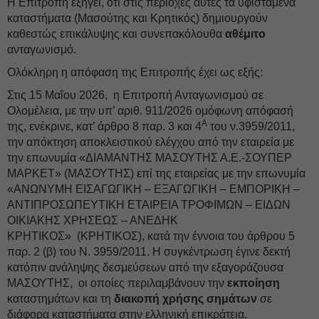
Η Επιτροπή εξηγεί, ότι στις περιοχές αυτές τα υφιστάμενα
καταστήματα (Μασούτης και Κρητικός) δημιουργούν
καθεστώς επικάλυψης και συνεπακόλουθα
αθέμιτο
ανταγωνισμό.
Ολόκληρη η απόφαση της Επιτροπής έχει ως εξής:
Στις 15 Μαΐου 2026, η Επιτροπή Ανταγωνισμού σε
Ολομέλεια, με την υπ’ αριθ. 911/2026 ομόφωνη απόφασή
Α
της, ενέκρινε, κατ’ άρθρο 8 παρ. 3 και 4
του ν.3959/2011,
την απόκτηση αποκλειστικού ελέγχου από την εταιρεία με
την επωνυμία «ΔΙΑΜΑΝΤΗΣ ΜΑΣΟΥΤΗΣ Α.Ε.-ΣΟΥΠΕΡ
ΜΑΡΚΕΤ» (ΜΑΣΟΥΤΗΣ) επί της εταιρείας με την επωνυμία
«ΑΝΩΝΥΜΗ ΕΙΣΑΓΩΓΙΚΗ – ΕΞΑΓΩΓΙΚΗ – ΕΜΠΟΡΙΚΗ –
ΑΝΤΙΠΡΟΣΩΠΕΥΤΙΚΗ ΕΤΑΙΡΕΙΑ ΤΡΟΦΙΜΩΝ – ΕΙΔΩΝ
ΟΙΚΙΑΚΗΣ ΧΡΗΣΕΩΣ – ΑΝΕΔΗΚ
ΚΡΗΤΙΚΟΣ» (ΚΡΗΤΙΚΟΣ), κατά την έννοια του άρθρου 5
παρ. 2 (β) του Ν. 3959/2011. Η συγκέντρωση έγινε δεκτή
κατόπιν ανάληψης δεσμεύσεων από την εξαγοράζουσα
ΜΑΣΟΥΤΗΣ, οι οποίες περιλαμβάνουν την
εκποίηση
καταστημάτων και τη
διακοπή χρήσης σημάτων
σε
διάφορα καταστήματα στην ελληνική επικράτεια.