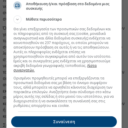
πιέσεις δεν αναμένεται να έχουν την αναγκαία ένταση ώστε
Αποθήκευση ή/και πρόσβαση στα δεδομένα μιας
να υπάρχει αποτελεσματικός ανταγωνισμός προς τη νέα
συσκευής
οντότητα που θα προκύψει από την υπό κρίση
συγκέντρωση.
Μάθετε περισσότερα
Όμως, μετά την υλοποίηση των προτεινόμενων δεσμεύσεων
Θα γίνει επεξεργασία των προσωπικών σας δεδομένων και
οι πληροφορίες από τη συσκευή σας (cookie, μοναδικά
για εκποίηση των ανωτέρω
6 ιδιόκτητων καταστημάτων
αναγνωριστικά και άλλα δεδομένα συσκευής) ενδέχεται να
των συμμετεχουσών επιχειρήσεων και τη διακοπή της
κοινοποιηθούν σε 237 παρόχους, οι οποίοι μπορούν να
συνεργασίας υπό τις προαναφερόμενες μορφές σε επίπεδο
αποκτήσουν πρόσβαση σε αυτές ή να τις αποθηκεύσουν.
Αυτές οι πληροφορίες ενδέχεται επίσης να
λιανικής με τα λοιπά
47 καταστήματα
, εξαλείφονται οι
χρησιμοποιηθούν συγκεκριμένα από αυτόν τον ιστότοπο.
σχετικοί προβληματισμοί, καθόσον το συνολικό μερίδιο της
Εμείς και οι συνεργάτες μας ενδέχεται να χρησιμοποιούμε
ακριβή δεδομένα γεωγραφικής τοποθεσίας.
Λίστα
νέας οντότητας θα ανέρχεται πλέον σε ποσοστό μικρότερο
συνεργατών.
του 50% στις σχετικές τοπικές αγορές. Επίσης, θα αυξηθούν
Ορισμένοι προμηθευτές μπορεί να επεξεργάζονται τα
οι ανταγωνιστικές πιέσεις με την είσοδο ενός νέου
προσωπικά δεδομένα σας με βάση το έννομο συμφέρον
ανταγωνιστικού καταστήματος, που θα προκύψει από την
τους, αλλά μπορείτε να αρνηθείτε κάνοντας διαχείριση των
εκποίηση καθενός από τα εκποιούμενα καταστήματα σε
παρακάτω επιλογών. Αναζητήστε έναν σύνδεσμο στο κάτω
μέρος αυτής της σελίδας ή στο μενού του ιστοτόπου, για να
ανταγωνιστή και από την ένταξη των συνεργαζόμενων
διαχειριστείτε ή να ανακαλέσετε τη συναίνεσή σας στις
καταστημάτων σε δίκτυα λιανικής ανταγωνιστικών αλυσίδων
ρυθμίσεις απορρήτου και cookie.
ή από την ανεξάρτητη λειτουργία τους στην αγορά,, στην
κάθε τοπική αγορά.
Συναίνεση
Συμπερασματικά, τα προαναφερόμενα διορθωτικά μέτρα