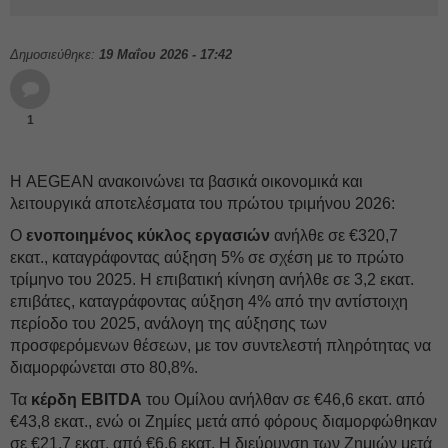
Δημοσιεύθηκε:
19 Μαΐου 2026 - 17:42
1
Η AEGEAN ανακοινώνει τα βασικά οικονομικά και
λειτουργικά αποτελέσματα του πρώτου τριμήνου 2026:
Ο
ενοποιημένος κύκλος εργασιών
ανήλθε σε €320,7
εκατ., καταγράφοντας αύξηση 5% σε σχέση με το πρώτο
τρίμηνο του 2025. Η επιβατική κίνηση ανήλθε σε 3,2 εκατ.
επιβάτες, καταγράφοντας αύξηση 4% από την αντίστοιχη
περίοδο του 2025, ανάλογη της αύξησης των
προσφερόμενων θέσεων, με τον συντελεστή πληρότητας να
διαμορφώνεται στο 80,8%.
Τα
κέρδη EBITDA
του Ομίλου ανήλθαν σε €46,6 εκατ. από
€43,8 εκατ., ενώ οι Ζημίες μετά από φόρους διαμορφώθηκαν
σε €21,7 εκατ. από €6,6 εκατ. H διεύρυνση των Ζημιών μετά