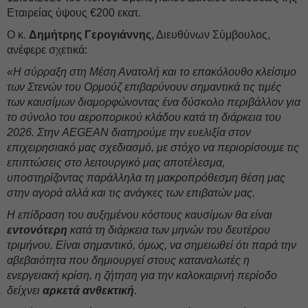
Εταιρείας ύψους €200 εκατ.
Ο κ.
Δημήτρης Γερογιάννης
, Διευθύνων Σύμβουλος,
ανέφερε σχετικά:
«Η σύρραξη στη Μέση Ανατολή και το επακόλουθο κλείσιμο
των Στενών του Ορμούζ επιβαρύνουν σημαντικά τις τιμές
των καυσίμων διαμορφώνοντας ένα δύσκολο περιβάλλον για
το σύνολο του αεροπορικού κλάδου κατά τη διάρκεια του
2026. Στην AEGEAN διατηρούμε την ευελιξία στον
επιχειρησιακό μας σχεδιασμό, με στόχο να περιορίσουμε τις
επιπτώσεις στο λειτουργικό μας αποτέλεσμα,
υποστηρίζοντας παράλληλα τη μακροπρόθεσμη θέση μας
στην αγορά αλλά και τις ανάγκες των επιβατών μας.
Η επίδραση του αυξημένου κόστους καυσίμων θα είναι
εντονότερη
κατά τη διάρκεια των μηνών του δευτέρου
τριμήνου. Είναι σημαντικό, όμως, να σημειωθεί ότι παρά την
αβεβαιότητα που δημιουργεί στους καταναλωτές η
ενεργειακή κρίση, η ζήτηση για την καλοκαιρινή περίοδο
δείχνει
αρκετά ανθεκτική
.