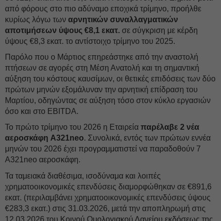
από φόρους στο πιο αδύναμο εποχικά τρίμηνο, προήλθε
κυρίως λόγω των
αρνητικών συναλλαγματικών
αποτιμήσεων ύψους €8,1 εκατ.
σε σύγκριση με κέρδη
ύψους €8,3 εκατ. το αντίστοιχο τρίμηνο του 2025.
Παρόλο που ο Μάρτιος επηρεάστηκε από την αναστολή
πτήσεων σε αγορές στη Μέση Ανατολή και τη σημαντική
αύξηση του κόστους καυσίμων, οι θετικές επιδόσεις των δύο
πρώτων μηνών εξομάλυναν την αρνητική επίδραση του
Μαρτίου, οδηγώντας σε αύξηση τόσο στον κύκλο εργασιών
όσο και στο EBITDA.
To πρώτο τρίμηνο του 2026 η Εταιρεία
παρέλαβε 2 νέα
αεροσκάφη A321neo
. Συνολικά, εντός των πρώτων εννέα
μηνών του 2026 έχει προγραμματιστεί να παραδοθούν 7
A321neo αεροσκάφη.
Τα ταμειακά διαθέσιμα, ισοδύναμα και λοιπές
χρηματοοικονομικές επενδύσεις διαμορφώθηκαν σε €891,6
εκατ. (περιλαμβάνει χρηματοοικονομικές επενδύσεις ύψους
€283,3 εκατ.) στις 31.03.2026, μετά την αποπληρωμή στις
12.03.2026 του Κοινού Ομολογιακού Δανείου εκδόσεως της