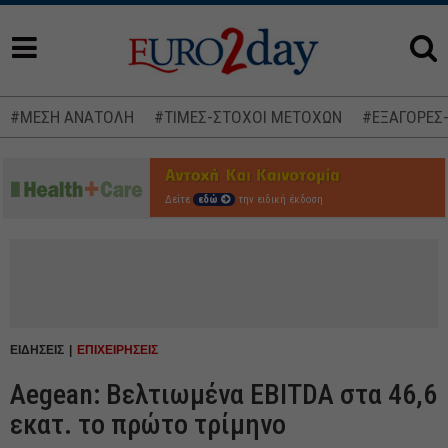
#ΜΕΣΗ ΑΝΑΤΟΛΗ
#ΤΙΜΕΣ-ΣΤΟΧΟΙ ΜΕΤΟΧΩΝ
#ΕΞΑΓΟΡΕΣ
Δείτε
εδώ
την ειδική έκδοση
ΕΙΔΗΣΕΙΣ
ΕΠΙΧΕΙΡΗΣΕΙΣ
Aegean: Βελτιωμένα EBITDA στα 46,6
εκατ. το πρώτο τρίμηνο