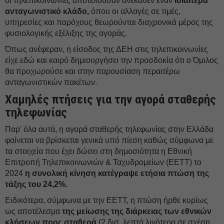
οι τηλεπικοινωνίες αποτελούσαν ανέκαθεν έναν
ιδιαίτερα
ανταγωνιστικό κλάδο,
όπου οι αλλαγές σε τιμές,
υπηρεσίες και παρόχους θεωρούνται διαχρονικά μέρος της
φυσιολογικής εξέλιξης της αγοράς.
Όπως ανέφεραν, η είσοδος της ΔEΗ στις τηλεπικοινωνίες
είχε εδώ και καιρό δημιουργήσει την προσδοκία ότι ο Όμιλος
θα προχωρούσε και στην παρουσίαση περαιτέρω
ανταγωνιστικών πακέτων.
Χαμηλές πτήσεις για την αγορά σταθερής
τηλεφωνίας
Παρ' όλα αυτά, η αγορά σταθερής τηλεφωνίας στην Ελλάδα
φαίνεται να βρίσκεται γενικά υπό πίεση καθώς σύμφωνα με
τα στοιχεία που έχει δώσει στη δημοσιότητα η Εθνική
Επιτροπή Τηλεπικοινωνιών & Ταχυδρομείων (EETT) το
2024
η συνολική κίνηση κατέγραψε ετήσια πτώση της
τάξης του 24,2%.
Ειδικότερα, σύμφωνα με την EETT, η πτώση ήρθε κυρίως
ως αποτέλεσμα
της μείωσης της διάρκειας των εθνικών
κλήσεων προς σταθερά
(2 δισ. λεπτά λιγότερα σε σχέση