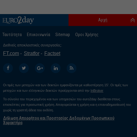
Αρχή
Ταυτότητα
Επικοινωνία
Sitemap
Οροι Χρήσης
Διεθνείς αποκλειστικές συνεργασίες:
FT.com
Stratfor
Factset
Οι τιμές των μετοχών και των δεικτών εμφανίζονται με καθυστέρηση 15’. Οι τιμές των
μετοχών και των ελληνικών δεικτών προέρχονται από την
InBroker
Το σύνολο του περιεχομένου και των υπηρεσιών του euro2day διατίθεται στους
επισκέπτες για προσωπική χρήση. Απαγορεύεται η χρήση και η επαναδημοσίευσή του
χωρίς τη γραπτή άδεια του εκδότη.
Δήλωση Απορρήτου και Προστασίας Δεδομένων Προσωπικού
Χαρακτήρα