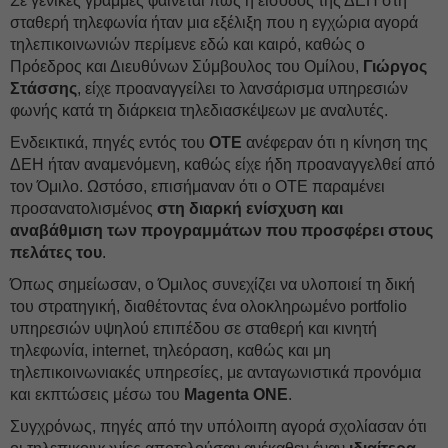
Σε γενικές γραμμές φαίνεται πως η είσοδος της ΔEΗ στη
σταθερή τηλεφωνία ήταν μια εξέλιξη που η εγχώρια αγορά
τηλεπικοινωνιών περίμενε εδώ και καιρό, καθώς ο
Πρόεδρος και Διευθύνων Σύμβουλος του Ομίλου,
Γιώργος
Στάσσης
, είχε προαναγγείλει το λανσάρισμα υπηρεσιών
φωνής κατά τη διάρκεια τηλεδιασκέψεων με αναλυτές.
Ενδεικτικά, πηγές εντός του
ΟΤΕ
ανέφεραν ότι η κίνηση της
ΔΕH ήταν αναμενόμενη, καθώς είχε ήδη προαναγγελθεί από
τον Όμιλο. Ωστόσο, επισήμαναν ότι ο ΟΤΕ παραμένει
προσανατολισμένος
στη διαρκή ενίσχυση και
αναβάθμιση των προγραμμάτων που προσφέρει στους
πελάτες του
.
Όπως σημείωσαν, ο Όμιλος συνεχίζει να υλοποιεί τη δική
του στρατηγική, διαθέτοντας ένα ολοκληρωμένο portfolio
υπηρεσιών υψηλού επιπέδου σε σταθερή και κινητή
τηλεφωνία, internet, τηλεόραση, καθώς και μη
τηλεπικοινωνιακές υπηρεσίες, με ανταγωνιστικά προνόμια
και εκπτώσεις μέσω του
Magenta ONE
.
Συγχρόνως, πηγές από την υπόλοιπη αγορά σχολίασαν ότι