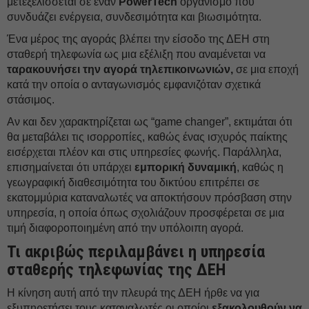
μετεξελίσσεται σε έναν
PowerTech
οργανισμό που
συνδυάζει ενέργεια, συνδεσιμότητα και βιωσιμότητα.
Ένα μέρος της αγοράς βλέπει την είσοδο της ΔΕH στη
σταθερή τηλεφωνία ως μια εξέλιξη που αναμένεται να
ταρακουνήσει την αγορά τηλεπικοινωνιών,
σε μια εποχή
κατά την οποία ο ανταγωνισμός εμφανιζόταν σχετικά
στάσιμος.
Αν και δεν χαρακτηρίζεται ως “game changer”, εκτιμάται ότι
θα μεταβάλει τις ισορροπίες, καθώς ένας ισχυρός παίκτης
εισέρχεται πλέον και στις υπηρεσίες φωνής. Παράλληλα,
επισημαίνεται ότι υπάρχει
εμπορική δυναμική
, καθώς η
γεωγραφική διαθεσιμότητα του δικτύου επιτρέπει σε
εκατομμύρια καταναλωτές να αποκτήσουν πρόσβαση στην
υπηρεσία, η οποία όπως σχολιάζουν προσφέρεται σε μια
τιμή διαφοροποιημένη από την υπόλοιπη αγορά.
Τι ακριβώς περιλαμβάνει η υπηρεσία
σταθερής τηλεφωνίας της ΔΕH
Η κίνηση αυτή από την πλευρά της ΔΕH ήρθε να για
εξυπηρετήσει τους καταναλωτές οι οποίοι
εξακολουθούν να