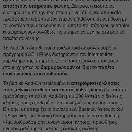
αποζητούν υπηρεσίες φωνής
. Ωστόσο, η ειδοποιός
διαφορά σε αυτή την περίπτωση είναι ότι η νέα υπηρεσία
προσφέρεται ως επιπλέον επιλογή (add-on), σε αντίθεση με
το μοντέλο που ακολουθούν οι υπόλοιποι πάροχοι, οι οποίοι
ενσωματώνουν συνήθως τις υπηρεσίες φωνής στα βασικά
πακέτα σύνδεσης.
Tα Add Ons διατίθενται αποκλειστικά σε συνδυασμό με
πρόγραμμα ΔΕH Fiber, διατηρώντας τον internet-first
χαρακτήρα της υπηρεσίας, ενώ ταυτόχρονα επιτρέπουν
στους χρήστες να
διαμορφώνουν οι ίδιοι το πακέτο
επικοινωνίας που επιθυμούν.
Το βασικό Add-On περιλαμβάνει
απεριόριστες κλήσεις
προς εθνικά σταθερά και κινητά,
καθώς και τη δυνατότητα
προσθήκης επιπλέον Add-On με 1.000 λεπτά για διεθνείς
κλήσεις προς σταθερά σε 35 επιλεγμένους προορισμούς.
Επίσης, υποστηρίζει το σύνολο των βασικών λειτουργιών
τηλεφωνίας, με επιλογή διατήρησης του ίδιου αριθμού ή
νέας αριθμοδότησης, αναγνώριση κλήσης, προώθηση,
αναμονή κλήσης και κλήσεις έκτακτης ανάγκης.