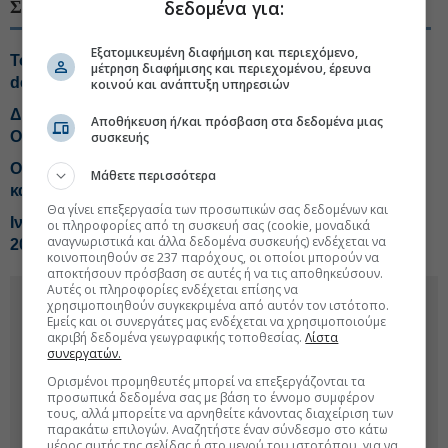
δεδομένα για:
ΣΧΕΤΙΚΑ ΘΕΜΑΤΑ
Εξατομικευμένη διαφήμιση και περιεχόμενο,
Το σήμα από την 3η κίνηση της ΔΕΗ, έρχεται και νέο
μέτρηση διαφήμισης και περιεχομένου, έρευνα
deal
κοινού και ανάπτυξη υπηρεσιών
ΔΕΗ: Νέο deal για ΑΠΕ άνω των 2 GW σε Πολωνία και
Αποθήκευση ή/και πρόσβαση στα δεδομένα μιας
Ουγγαρία
συσκευής
ΟΤΕ: Τα σχέδια για ανάπτυξη μέσω οπτικής ίνας, ICT
Μάθετε περισσότερα
και τεχνητής νοημοσύνης
Θα γίνει επεξεργασία των προσωπικών σας δεδομένων και
Ιντερνετ: Αλματώδης αύξηση σε ταχύτητες, αλλά με...
οι πληροφορίες από τη συσκευή σας (cookie, μοναδικά
αναγνωριστικά και άλλα δεδομένα συσκευής) ενδέχεται να
200.000 παράπονα
κοινοποιηθούν σε 237 παρόχους, οι οποίοι μπορούν να
αποκτήσουν πρόσβαση σε αυτές ή να τις αποθηκεύσουν.
Αυτές οι πληροφορίες ενδέχεται επίσης να
χρησιμοποιηθούν συγκεκριμένα από αυτόν τον ιστότοπο.
Εμείς και οι συνεργάτες μας ενδέχεται να χρησιμοποιούμε
ακριβή δεδομένα γεωγραφικής τοποθεσίας.
Λίστα
συνεργατών.
Ορισμένοι προμηθευτές μπορεί να επεξεργάζονται τα
προσωπικά δεδομένα σας με βάση το έννομο συμφέρον
τους, αλλά μπορείτε να αρνηθείτε κάνοντας διαχείριση των
παρακάτω επιλογών. Αναζητήστε έναν σύνδεσμο στο κάτω
μέρος αυτής της σελίδας ή στο μενού του ιστοτόπου, για να