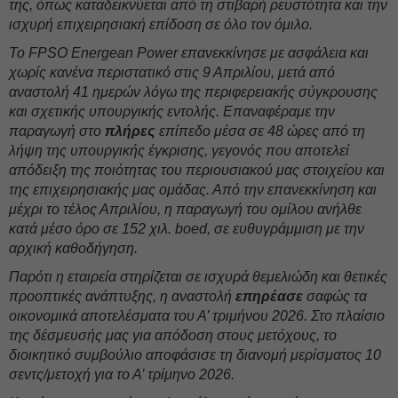
της, όπως καταδεικνύεται από τη στιβαρή ρευστότητα και την
ισχυρή επιχειρησιακή επίδοση σε όλο τον όμιλο.
Το FPSO Energean Power επανεκκίνησε με ασφάλεια και
χωρίς κανένα περιστατικό στις 9 Απριλίου, μετά από
αναστολή 41 ημερών λόγω της περιφερειακής σύγκρουσης
και σχετικής υπουργικής εντολής. Επαναφέραμε την
παραγωγή στο
πλήρες
επίπεδο μέσα σε 48 ώρες από τη
λήψη της υπουργικής έγκρισης, γεγονός που αποτελεί
απόδειξη της ποιότητας του περιουσιακού μας στοιχείου και
της επιχειρησιακής μας ομάδας. Από την επανεκκίνηση και
μέχρι το τέλος Απριλίου, η παραγωγή του ομίλου ανήλθε
κατά μέσο όρο σε 152 χιλ. boed, σε ευθυγράμμιση με την
αρχική καθοδήγηση.
Παρότι η εταιρεία στηρίζεται σε ισχυρά θεμελιώδη και θετικές
προοπτικές ανάπτυξης, η αναστολή
επηρέασε
σαφώς τα
οικονομικά αποτελέσματα του Α’ τριμήνου 2026. Στο πλαίσιο
της δέσμευσής μας για απόδοση στους μετόχους, το
διοικητικό συμβούλιο αποφάσισε τη διανομή μερίσματος 10
σεντς/μετοχή για το Α’ τρίμηνο 2026.