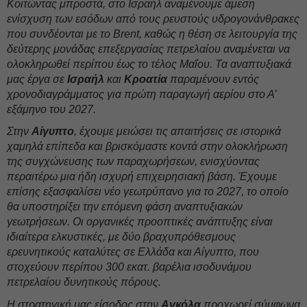
Κοιτώντας μπροστά, στο Ισραήλ αναμένουμε άμεση
ενίσχυση των εσόδων από τους ρευστούς υδρογονάνθρακες
που συνδέονται με το Brent, καθώς η θέση σε λειτουργία της
δεύτερης μονάδας επεξεργασίας πετρελαίου αναμένεται να
ολοκληρωθεί περίπου έως το τέλος Μαΐου. Τα αναπτυξιακά
μας έργα σε
Ισραήλ
και
Κροατία
παραμένουν εντός
χρονοδιαγράμματος για πρώτη παραγωγή αερίου στο Α’
εξάμηνο του 2027.
Στην
Αίγυπτο
, έχουμε μειώσει τις απαιτήσεις σε ιστορικά
χαμηλά επίπεδα και βρισκόμαστε κοντά στην ολοκλήρωση
της συγχώνευσης των παραχωρήσεων, ενισχύοντας
περαιτέρω μια ήδη ισχυρή επιχειρησιακή βάση. Έχουμε
επίσης εξασφαλίσει νέο γεωτρύπανο για το 2027, το οποίο
θα υποστηρίξει την επόμενη φάση αναπτυξιακών
γεωτρήσεων. Οι οργανικές προοπτικές ανάπτυξης είναι
ιδιαίτερα ελκυστικές, με δύο βραχυπρόθεσμους
ερευνητικούς καταλύτες σε Ελλάδα και Αίγυπτο, που
στοχεύουν περίπου 300 εκατ. βαρέλια ισοδυνάμου
πετρελαίου δυνητικούς πόρους.
Η στρατηγική μας είσοδος στην
Αγκόλα
προχωρεί σύμφωνα