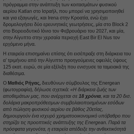
πρόγραμμα στην ανάπτυξη των κοιτασμάτων φυσικού
αερίου Katlan στο Ισραήλ, που μπορεί να χρησιμοποιηθεί
και για εξαγωγές, και Irena στην Κροατία, ενώ έχει
δρομολογήσει δύο ερευνητικές γεωτρήσεις, μία στο Block 2
στο Βορειοδυτικό Ιόνιο τον Φεβρουάριο του 2027, και μία,
στην Αίγυπτο στην χερσαία περιοχή East Bir El Nus τον
ερχόμενο μήνα.
Η εταιρεία επισημαίνει επίσης ότι εισέπραξε στη διάρκεια του
α’ τριμήνου από την Αίγυπτο προηγούμενες οφειλές ύψους
125 εκατ. ευρώ, σε μία εξέλιξη που ενισχυσε τα ταμειακά της
διαθέσιμα.
Ο
Μαθιός Ρήγας,
διευθύνων σύμβουλος της Energean
(φωτογραφία), δήλωσε σχετικά:
«Η διάρκεια ζωής των
αποθεμάτων μας, που ανέρχεται σε
18 χρόνια
, και τα 20 δισ.
δολάρια μακροπρόθεσμων συμβολαιοποιημένων εσόδων
από πώληση φυσικού αερίου σε βάθος 20ετίας,
δημιουργούν ένα ισχυρό χρηματοοικονομικό υπόβαθρο που
στηρίζει τις προοπτικές ανάπτυξης της Energean. Παρά τα
πρόσφατα γεγονότα, η εταιρεία απέδειξε την ανθεκτικότητά