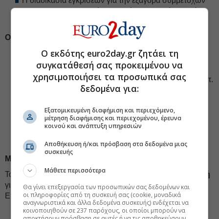
Η διαδικασία εγκρίσεων για την εξαγορά συμμετοχών
της Chevron προχωρά κανονικά, με ολοκλήρωση έως
το τέλος του 2026.
Οικονομικά αποτελέσματα Α’ τριμήνου 2026
Ο εκδότης euro2day.gr ζητάει τη
Έσοδα: 288 εκατ. δολάρια (έναντι 407 εκατ. πέρσι,
συγκατάθεσή σας προκειμένου να
λόγω της προσωρινής αναστολής της παραγωγής).
χρησιμοποιήσει τα προσωπικά σας
Adjusted EBITDAX: 184 εκατ. δολάρια (έναντι 278 εκατ.
δεδομένα για:
πέρσι λόγω της προσωρινής αναστολής της
παραγωγής.
Εξατομικευμένη διαφήμιση και περιεχόμενο,
Διαθέσιμα: 227 εκατ. δολάρια (307 εκατ. δολάρια στις
μέτρηση διαφήμισης και περιεχομένου, έρευνα
κοινού και ανάπτυξη υπηρεσιών
30/4/2026).
Καθαρός δανεισμός: 3,325 δισ. δολάρια.
Αποθήκευση ή/και πρόσβαση στα δεδομένα μιας
συσκευής
Μέρισμα
Μάθετε περισσότερα
Το διοικητικό συμβούλιο ενέκρινε μέρισμα
10 σεντς/μετοχή
για το Α’ τρίμηνο 2026, επιβεβαιώνοντας τη δέσμευση της
Θα γίνει επεξεργασία των προσωπικών σας δεδομένων και
οι πληροφορίες από τη συσκευή σας (cookie, μοναδικά
Energean για απόδοση στους μετόχους.
αναγνωριστικά και άλλα δεδομένα συσκευής) ενδέχεται να
κοινοποιηθούν σε 237 παρόχους, οι οποίοι μπορούν να
#Energean
#Φυσικό αέριο, LNG
αποκτήσουν πρόσβαση σε αυτές ή να τις αποθηκεύσουν.