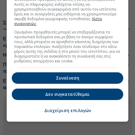
Αυτές οι πληροφορίες ενδέχεται επίσης να
#Εταιρικά αποτελέσματα
χρησιμοποιηθούν συγκεκριμένα από αυτόν τον ιστότοπο.
Εμείς και οι συνεργάτες μας ενδέχεται να χρησιμοποιούμε
ακριβή δεδομένα γεωγραφικής τοποθεσίας.
Λίστα
ΣΧΕΤΙΚΑ ΘΕΜΑΤΑ
συνεργατών.
Ορισμένοι προμηθευτές μπορεί να επεξεργάζονται τα
προσωπικά δεδομένα σας με βάση το έννομο συμφέρον
Energean: Βάση η Ηγουμενίτσα για τη γεώτρηση στο
τους, αλλά μπορείτε να αρνηθείτε κάνοντας διαχείριση των
«μπλοκ 2»
παρακάτω επιλογών. Αναζητήστε έναν σύνδεσμο στο κάτω
μέρος αυτής της σελίδας ή στο μενού του ιστοτόπου, για να
Η Ρωσία αναπτύσσει «σκιώδη στόλο» μεταφοράς LNG
διαχειριστείτε ή να ανακαλέσετε τη συναίνεσή σας στις
ρυθμίσεις απορρήτου και cookie.
Πάτησε γκάζι το Sani/Ikos τη φετινή χρονιά, επενδυτικό
πλάνο 1 δισ.
Συναίνεση
Εξάρχου: Κίνδυνος για νέα κρίση τιμών τον χειμώνα σε
αέριο και ρεύμα
Δεν συγκατατίθεμαι
Διαχείριση επιλογών