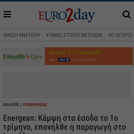
#ΜΕΣΗ ΑΝΑΤΟΛΗ
#ΤΙΜΕΣ-ΣΤΟΧΟΙ ΜΕΤΟΧΩΝ
#ΕΞΑΓΟΡΕΣ
Δείτε
εδώ
την ειδική έκδοση
ΕΙΔΗΣΕΙΣ
ΕΠΙΧΕΙΡΗΣΕΙΣ
Energean: Κάμψη στα έσοδα το 1ο
τρίμηνο, επανήλθε η παραγωγή στο