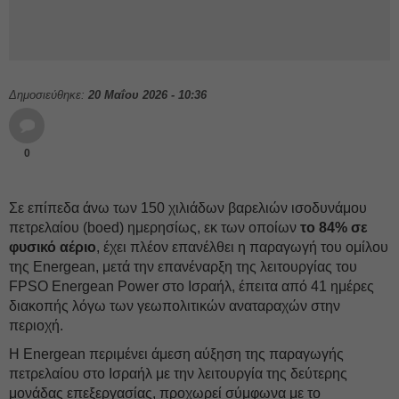
Δημοσιεύθηκε:
20 Μαΐου 2026 - 10:36
0
Σε επίπεδα άνω των 150 χιλιάδων βαρελιών ισοδυνάμου
πετρελαίου (boed) ημερησίως, εκ των οποίων
το 84% σε
φυσικό αέριο
, έχει πλέον επανέλθει η παραγωγή του ομίλου
της Energean, μετά την επανέναρξη της λειτουργίας του
FPSO Energean Power στο Ισραήλ, έπειτα από 41 ημέρες
διακοπής λόγω των γεωπολιτικών αναταραχών στην
περιοχή.
Η Energean περιμένει άμεση αύξηση της παραγωγής
πετρελαίου στο Ισραήλ με την λειτουργία της δεύτερης
μονάδας επεξεργασίας, προχωρεί σύμφωνα με το