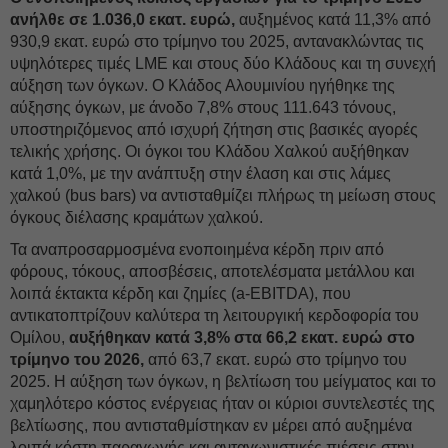
ανήλθε σε 1.036,0 εκατ. ευρώ,
αυξημένος κατά 11,3% από
930,9 εκατ. ευρώ στο τρίμηνο του 2025, αντανακλώντας τις
υψηλότερες τιμές LME και στους δύο Κλάδους και τη συνεχή
αύξηση των όγκων. Ο Κλάδος Αλουμινίου ηγήθηκε της
αύξησης όγκων, με άνοδο 7,8% στους 111.643 τόνους,
υποστηριζόμενος από ισχυρή ζήτηση στις βασικές αγορές
τελικής χρήσης. Οι όγκοι του Κλάδου Χαλκού αυξήθηκαν
κατά 1,0%, με την ανάπτυξη στην έλαση και στις λάμες
χαλκού (bus bars) να αντισταθμίζει πλήρως τη μείωση στους
όγκους διέλασης κραμάτων χαλκού.
Τα αναπροσαρμοσμένα ενοποιημένα κέρδη πριν από
φόρους, τόκους, αποσβέσεις, αποτελέσματα μετάλλου και
λοιπά έκτακτα κέρδη και ζημίες (a-EBITDA), που
αντικατοπτρίζουν καλύτερα τη λειτουργική κερδοφορία του
Ομίλου,
αυξήθηκαν κατά 3,8% στα 66,2 εκατ. ευρώ στο
τρίμηνο του 2026,
από 63,7 εκατ. ευρώ στο τρίμηνο του
2025. Η αύξηση των όγκων, η βελτίωση του μείγματος και το
χαμηλότερο κόστος ενέργειας ήταν οι κύριοι συντελεστές της
βελτίωσης, που αντισταθμίστηκαν εν μέρει από αυξημένα
λοιπά κόστη παραγωγής και ανταγωνιστικές πιέσεις στην