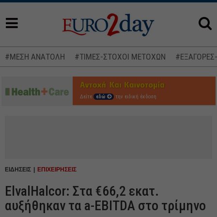
#ΜΕΣΗ ΑΝΑΤΟΛΗ
#ΤΙΜΕΣ-ΣΤΟΧΟΙ ΜΕΤΟΧΩΝ
#ΕΞΑΓΟΡΕΣ
Δείτε
εδώ
την ειδική έκδοση
ΕΙΔΗΣΕΙΣ
ΕΠΙΧΕΙΡΗΣΕΙΣ
ElvalHalcor: Στα €66,2 εκατ.
αυξήθηκαν τα a-EBITDA στο τρίμηνο