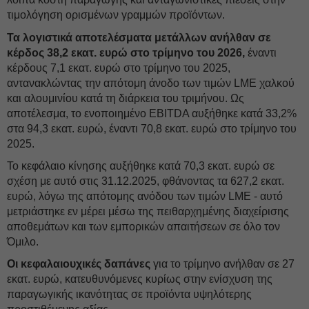
τιμολόγηση ορισμένων γραμμών προϊόντων.
Τα λογιστικά αποτελέσματα μετάλλων ανήλθαν σε
κέρδος 38,2 εκατ. ευρώ στο τρίμηνο του 2026,
έναντι
κέρδους 7,1 εκατ. ευρώ στο τρίμηνο του 2025,
αντανακλώντας την απότομη άνοδο των τιμών LME χαλκού
και αλουμινίου κατά τη διάρκεια του τριμήνου. Ως
αποτέλεσμα, το ενοποιημένο EBITDA αυξήθηκε κατά 33,2%
στα 94,3 εκατ. ευρώ, έναντι 70,8 εκατ. ευρώ στο τρίμηνο του
2025.
Το κεφάλαιο κίνησης αυξήθηκε κατά 70,3 εκατ. ευρώ σε
σχέση με αυτό στις 31.12.2025, φθάνοντας τα 627,2 εκατ.
ευρώ, λόγω της απότομης ανόδου των τιμών LME - αυτό
μετριάστηκε εν μέρει μέσω της πειθαρχημένης διαχείρισης
αποθεμάτων και των εμπορικών απαιτήσεων σε όλο τον
Όμιλο.
Οι κεφαλαιουχικές δαπάνες
για το τρίμηνο ανήλθαν σε 27
εκατ. ευρώ, κατευθυνόμενες κυρίως στην ενίσχυση της
παραγωγικής ικανότητας σε προϊόντα υψηλότερης