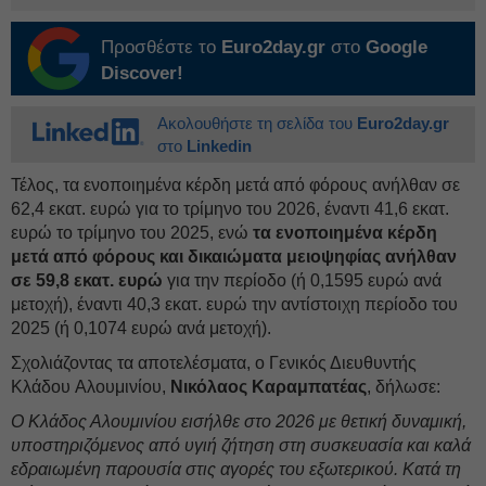
Προσθέστε το
Euro2day.gr
στο
Google
Discover!
Ακολουθήστε τη σελίδα του
Euro2day.gr
στο
Linkedin
Τέλος, τα ενοποιημένα κέρδη μετά από φόρους ανήλθαν σε
62,4 εκατ. ευρώ για το τρίμηνο του 2026, έναντι 41,6 εκατ.
ευρώ το τρίμηνο του 2025, ενώ
τα ενοποιημένα κέρδη
μετά από φόρους και δικαιώματα μειοψηφίας ανήλθαν
σε 59,8 εκατ. ευρώ
για την περίοδο (ή 0,1595 ευρώ ανά
μετοχή), έναντι 40,3 εκατ. ευρώ την αντίστοιχη περίοδο του
2025 (ή 0,1074 ευρώ ανά μετοχή).
Σχολιάζοντας τα αποτελέσματα, ο Γενικός Διευθυντής
Kλάδου Aλουμινίου,
Νικόλαος Καραμπατέας
, δήλωσε:
Ο Κλάδος Αλουμινίου εισήλθε στο 2026 με θετική δυναμική,
υποστηριζόμενος από υγιή ζήτηση στη συσκευασία και καλά
εδραιωμένη παρουσία στις αγορές του εξωτερικού. Κατά τη