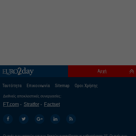
Αρχή
Ταυτότητα
Επικοινωνία
Sitemap
Οροι Χρήσης
Διεθνείς αποκλειστικές συνεργασίες:
FT.com
Stratfor
Factset
Οι τιμές των μετοχών και των δεικτών εμφανίζονται με καθυστέρηση 15’. Οι τιμές των