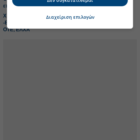
Δεν συγκατατίθεμαι
επαναλαμβανόμενα κέρδη προ προβλέψεων
Χρυσός: Ο πυρετός των τραπεζών και οι... αποστάτες
Διαχείριση επιλογών
-Εξάρχου: Το MAGA έγινε… MAΕGA -Tips για Titan,
OTE, ΕΛΧΑ