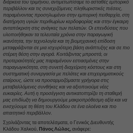
διάρκεια του τριμήνου, αντιμετωπίσαμε το ασταθές εμπορικό
περιβάλλον και τις συνεχιζόμενες πληθωριστικές πιέσεις,
παραμένοντας προσηλωμένοι στην εμπορική πειθαρχία, στη
διατήρηση υγιών περιθωρίων κερδοφορίας και στην έγκαιρη
ανταπόκριση στις ανάγκες των πελατών. Οι επενδύσεις που
υλοποιήθηκαν τα τελευταία χρόνια στην παραγωγική
ικανότητα, την τεχνολογία και τη βιομηχανική επίδοση
μεταφράζονται σε μια ισχυρότερη βάση ανάπτυξης και σε πιο
στέρεη θέση στην αγορά. Κοιτάζοντας μπροστά, οι
προτεραιότητές μας παραμένουν εστιασμένες στην
παραγωγικότητα, στη συνετή διαχείριση κόστους και στη
συστηματική συνεργασία με πελάτες και επιχειρηματικούς
εταίρους, ώστε να προσαρμοζόμαστε γρήγορα στις
μεταβαλλόμενες συνθήκες και να αξιοποιούμε νέες
ευκαιρίες. Αυτή η προσέγγιση αντικατοπτρίζει τη σταθερή
μας επιδίωξη να δημιουργούμε μακροπρόθεσμη αξία και να
ενισχύουμε τη θέση του Κλάδου σε ένα ολοένα και πιο
απαιτητικό περιβάλλον.
Σχολιάζοντας τα αποτελέσματα, ο Γενικός Διευθυντής
Κλάδου Χαλκού,
Πάνος Λώλος,
ανάφερε: