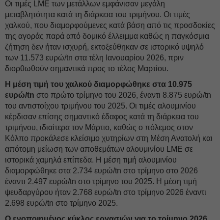
Οι τιμές LME των μετάλλων εμφάνισαν μεγάλη
μεταβλητότητα κατά τη διάρκεια του τριμήνου. Οι τιμές
χαλκού, που διαμορφούμενες κατά βάση από τις προσδοκίες
της αγοράς παρά από δομικό έλλειμμα καθώς η παγκόσμια
ζήτηση δεν ήταν ισχυρή, εκτοξεύθηκαν σε ιστορικό υψηλό
των 11.573 ευρώ/tn στα τέλη Ιανουαρίου 2026, πριν
διορθωθούν σημαντικά προς το τέλος Μαρτίου.
Η μέση τιμή του χαλκού διαμορφώθηκε στα 10.975
ευρώ/tn
στο πρώτο τρίμηνο του 2026, έναντι 8.875 ευρώ/tn
του αντιστοίχου τριμήνου του 2025. Οι τιμές αλουμινίου
κέρδισαν επίσης σημαντικό έδαφος κατά τη διάρκεια του
τριμήνου, ιδιαίτερα τον Μάρτιο, καθώς ο πόλεμος στον
Κόλπο προκάλεσε κλείσιμο χυτηρίων στη Μέση Ανατολή και
απότομη μείωση των αποθεμάτων αλουμινίου LME σε
ιστορικά χαμηλά επίπεδα. Η μέση τιμή αλουμινίου
διαμορφώθηκε στα 2.734 ευρώ/tn στο τρίμηνο στο 2026
έναντι 2.497 ευρώ/tn στο τρίμηνο του 2025. Η μέση τιμή
ψευδαργύρου ήταν 2.768 ευρώ/tn στο τρίμηνο 2026 έναντι
2.698 ευρώ/tn στο τρίμηνο 2025.
Ο ενοποιημένος κύκλος εργασιών για το τρίμηνο 2026