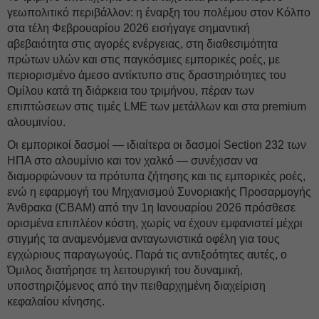
γεωπολιτικό περιβάλλον: η έναρξη του πολέμου στον Κόλπο
στα τέλη Φεβρουαρίου 2026 εισήγαγε σημαντική
αβεβαιότητα στις αγορές ενέργειας, στη διαθεσιμότητα
πρώτων υλών και στις παγκόσμιες εμπορικές ροές, με
περιορισμένο άμεσο αντίκτυπο στις δραστηριότητες του
Ομίλου κατά τη διάρκεια του τριμήνου, πέραν των
επιπτώσεων στις τιμές LME των μετάλλων και στα premium
αλουμινίου.
Οι εμπορικοί δασμοί — ιδιαίτερα οι δασμοί Section 232 των
ΗΠΑ στο αλουμίνιο και τον χαλκό — συνέχισαν να
διαμορφώνουν τα πρότυπα ζήτησης και τις εμπορικές ροές,
ενώ η εφαρμογή του Μηχανισμού Συνοριακής Προσαρμογής
Άνθρακα (CBAM) από την 1η Ιανουαρίου 2026 πρόσθεσε
ορισμένα επιπλέον κόστη, χωρίς να έχουν εμφανιστεί μέχρι
στιγμής τα αναμενόμενα ανταγωνιστικά οφέλη για τους
εγχώριους παραγωγούς. Παρά τις αντιξοότητες αυτές, ο
Όμιλος διατήρησε τη λειτουργική του δυναμική,
υποστηριζόμενος από την πειθαρχημένη διαχείριση
κεφαλαίου κίνησης.