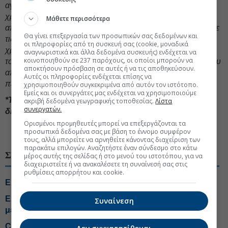
αγοράς, διατηρήσαμε μια πειθαρχημένη προσέγγιση στη
χρηματοοικονομική διαχείριση, διαχειριστήκαμε
Μάθετε περισσότερα
αποτελεσματικά τον καθαρό δανεισμό και βελτιστοποιήσαμε
Θα γίνει επεξεργασία των προσωπικών σας δεδομένων και
τις ανάγκες κεφαλαίου κίνησης. Αυτή η συνετή
οι πληροφορίες από τη συσκευή σας (cookie, μοναδικά
χρηματοοικονομική διαχείριση ενισχύει την ανθεκτικότητα
αναγνωριστικά και άλλα δεδομένα συσκευής) ενδέχεται να
κοινοποιηθούν σε 237 παρόχους, οι οποίοι μπορούν να
του Κλάδου και διαφυλάσσει την επιχειρησιακή ευελιξία που
αποκτήσουν πρόσβαση σε αυτές ή να τις αποθηκεύσουν.
απαιτείται για την προσαρμογή σε ένα μεταβαλλόμενο
Αυτές οι πληροφορίες ενδέχεται επίσης να
περιβάλλον αγοράς
.
χρησιμοποιηθούν συγκεκριμένα από αυτόν τον ιστότοπο.
Εμείς και οι συνεργάτες μας ενδέχεται να χρησιμοποιούμε
*Τα αναλυτικά αποτελέσματα τριμήνου της ElvalHalcor,
ακριβή δεδομένα γεωγραφικής τοποθεσίας.
Λίστα
συνεργατών.
δημοσιεύονται στη δεξιά στήλη "Συνοδευτικό Υλικό".
Ορισμένοι προμηθευτές μπορεί να επεξεργάζονται τα
#Αποτελέσματα εισηγμένων
#ΕΛΒΑΛΧΑΛΚΟΡ
προσωπικά δεδομένα σας με βάση το έννομο συμφέρον
τους, αλλά μπορείτε να αρνηθείτε κάνοντας διαχείριση των
παρακάτω επιλογών. Αναζητήστε έναν σύνδεσμο στο κάτω
ΣΧΕΤΙΚΑ ΘΕΜΑΤΑ
μέρος αυτής της σελίδας ή στο μενού του ιστοτόπου, για να
διαχειριστείτε ή να ανακαλέσετε τη συναίνεσή σας στις
ρυθμίσεις απορρήτου και cookie.
ElvalHalcor: Πότε θα αποδώσουν οι νέες επενδύσεις
ElvalHalcor: Ξεκινά πρόγραμμα επαναγοράς ιδίων
Συναίνεση
μετοχών
CrediaBank: Ρεκόρ σε εκταμιεύσεις και