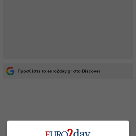
Προσθέστε το euro2day.gr στο Discover