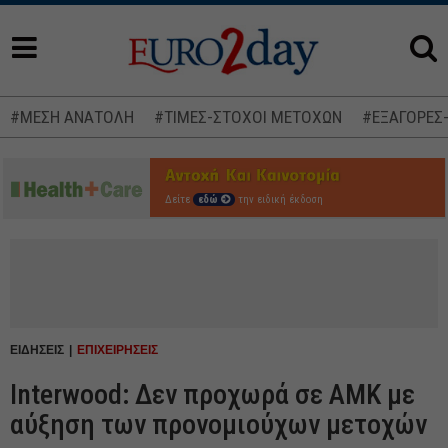
#ΜΕΣΗ ΑΝΑΤΟΛΗ
#ΤΙΜΕΣ-ΣΤΟΧΟΙ ΜΕΤΟΧΩΝ
#ΕΞΑΓΟΡΕΣ
Δείτε
εδώ
την ειδική έκδοση
ΕΙΔΗΣΕΙΣ
ΕΠΙΧΕΙΡΗΣΕΙΣ
Interwood: Δεν προχωρά σε ΑΜΚ με
αύξηση των προνομιούχων μετοχών