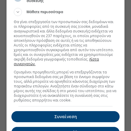
συσκευής
Μάθετε περισσότερα
Θα γίνει επεξεργασία των προσωπικών σας δεδομένων και
οι πληροφορίες από τη συσκευή σας (cookie, μοναδικά
αναγνωριστικά και άλλα δεδομένα συσκευής) ενδέχεται να
κοινοποιηθούν σε 237 παρόχους, οι οποίοι μπορούν να
αποκτήσουν πρόσβαση σε αυτές ή να τις αποθηκεύσουν.
Αυτές οι πληροφορίες ενδέχεται επίσης να
χρησιμοποιηθούν συγκεκριμένα από αυτόν τον ιστότοπο.
Εμείς και οι συνεργάτες μας ενδέχεται να χρησιμοποιούμε
ακριβή δεδομένα γεωγραφικής τοποθεσίας.
Λίστα
συνεργατών.
Ορισμένοι προμηθευτές μπορεί να επεξεργάζονται τα
προσωπικά δεδομένα σας με βάση το έννομο συμφέρον
τους, αλλά μπορείτε να αρνηθείτε κάνοντας διαχείριση των
παρακάτω επιλογών. Αναζητήστε έναν σύνδεσμο στο κάτω
μέρος αυτής της σελίδας ή στο μενού του ιστοτόπου, για να
διαχειριστείτε ή να ανακαλέσετε τη συναίνεσή σας στις
ρυθμίσεις απορρήτου και cookie.
Συναίνεση