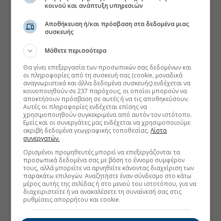
κοινού και ανάπτυξη υπηρεσιών
Αποθήκευση ή/και πρόσβαση στα δεδομένα μιας
συσκευής
Μάθετε περισσότερα
Θα γίνει επεξεργασία των προσωπικών σας δεδομένων και
οι πληροφορίες από τη συσκευή σας (cookie, μοναδικά
αναγνωριστικά και άλλα δεδομένα συσκευής) ενδέχεται να
κοινοποιηθούν σε 237 παρόχους, οι οποίοι μπορούν να
αποκτήσουν πρόσβαση σε αυτές ή να τις αποθηκεύσουν.
Αυτές οι πληροφορίες ενδέχεται επίσης να
χρησιμοποιηθούν συγκεκριμένα από αυτόν τον ιστότοπο.
Εμείς και οι συνεργάτες μας ενδέχεται να χρησιμοποιούμε
ακριβή δεδομένα γεωγραφικής τοποθεσίας.
Λίστα
συνεργατών.
Ορισμένοι προμηθευτές μπορεί να επεξεργάζονται τα
προσωπικά δεδομένα σας με βάση το έννομο συμφέρον
τους, αλλά μπορείτε να αρνηθείτε κάνοντας διαχείριση των
παρακάτω επιλογών. Αναζητήστε έναν σύνδεσμο στο κάτω
μέρος αυτής της σελίδας ή στο μενού του ιστοτόπου, για να
διαχειριστείτε ή να ανακαλέσετε τη συναίνεσή σας στις
ρυθμίσεις απορρήτου και cookie.