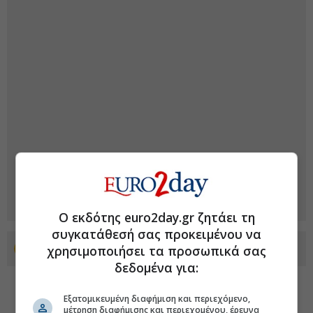
Ο εκδότης euro2day.gr ζητάει τη
συγκατάθεσή σας προκειμένου να
χρησιμοποιήσει τα προσωπικά σας
Προσθέστε το euro2day.gr στο Discover
δεδομένα για:
Εξατομικευμένη διαφήμιση και περιεχόμενο,
μέτρηση διαφήμισης και περιεχομένου, έρευνα