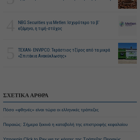
4
NBG Securities για Metlen: Ισχυρότερο το β'
εξάμηνο, η τιμή-στόχος
5
ΤΕΧΑΝ- ENVIPCO: Τεράστιος τζίρος από τα μικρά
«Σπιτάκια Ανακύκλωσης»
ΣΧΕΤΙΚΑ ΑΡΘΡΑ
Πόσο «φθηνές» είναι τώρα οι ελληνικές τράπεζες
Πειραιώς: Σήμερα ξεκινά η καταβολή της επιστροφής κεφαλαίου
Υπηρεσία Click to Pay για τις κάρτες της Τράπεζας Πειραιώς