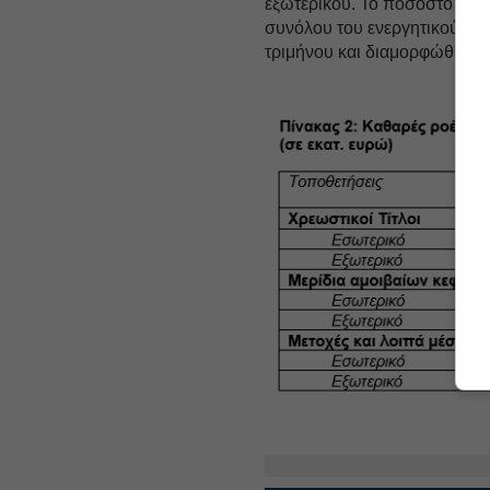
εξωτερικού. Το ποσοστό των
συνόλου του ενεργητικού πα
τριμήνου και διαμορφώθηκε σ