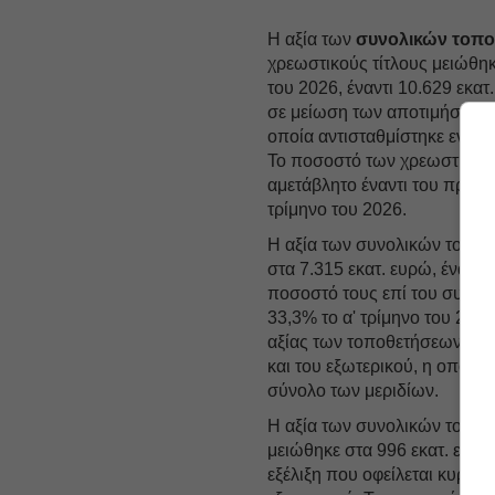
Η αξία των
συνολικών τοπ
χρεωστικούς τίτλους μειώθηκ
του 2026, έναντι 10.629 εκατ
σε μείωση των αποτιμήσεων 
οποία αντισταθμίστηκε εν μ
Το ποσοστό των χρεωστικών 
αμετάβλητο έναντι του προη
τρίμηνο του 2026.
Η αξία των συνολικών τοποθ
στα 7.315 εκατ. ευρώ, έναντι
ποσοστό τους επί του συνόλ
33,3% το α' τρίμηνο του 202
αξίας των τοποθετήσεων οφεί
και του εξωτερικού, η οποία 
σύνολο των μεριδίων.
Η αξία των συνολικών τοπο
μειώθηκε στα 996 εκατ. ευρώ
εξέλιξη που οφείλεται κυρί