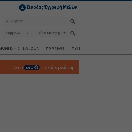
Είσοδος/Εγγραφή Μελών
Σύμβολο
ΚΙΝΗΣΗ ΣΤΕΛΕΧΩΝ
#ΔΑΣΜΟΙ
#ΥΠΟΚΛΟΠΕΣ
#ΠΛΗΘΩΡΙΣΜ
Δείτε
εδώ
την ειδική έκδοση