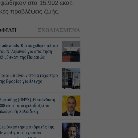
ορφώθηκαν στα 15.992 εκατ.
ικές προβλέψεις ζωής.
ΦΙΛΗ
ΣΧΟΛΙΑΣΜΕΝΑ
Tradewinds: Κατασχέθηκε πλοίο
του Ν. Λιβανού για απαίτηση
$21,5 εκατ. της Πειραιώς
Ποιοι μπαίνουν στο στόχαστρο
της Εφορίας για έλεγχο
Ζησιάδης (ONYX): Η επένδυση
388 εκατ. που φιλοδοξεί να
αλλάξει τη Χαλκιδική
Στα δικαστήρια ο ιδρυτής της
Revolut για το «χρυσό»