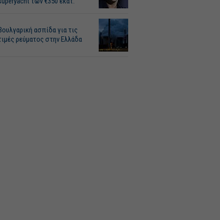
superyacht των €350 εκατ.
Βουλγαρική ασπίδα για τις
τιμές ρεύματος στην Ελλάδα