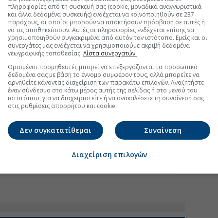
 συνολικών τοποθετήσεων σε μετοχές επί του
πληροφορίες από τη συσκευή σας (cookie, μοναδικά αναγνωριστικά
ρέμεινε σχεδόν αμετάβλητο έναντι του προηγουμένου
και άλλα δεδομένα συσκευής) ενδέχεται να κοινοποιηθούν σε 237
παρόχους, οι οποίοι μπορούν να αποκτήσουν πρόσβαση σε αυτές ή
το 4,5% το α' τρίμηνο του 2026.
να τις αποθηκεύσουν. Αυτές οι πληροφορίες ενδέχεται επίσης να
χρησιμοποιηθούν συγκεκριμένα από αυτόν τον ιστότοπο. Εμείς και οι
συνεργάτες μας ενδέχεται να χρησιμοποιούμε ακριβή δεδομένα
γεωγραφικής τοποθεσίας.
Λίστα συνεργατών.
Ορισμένοι προμηθευτές μπορεί να επεξεργάζονται τα προσωπικά
δεδομένα σας με βάση το έννομο συμφέρον τους, αλλά μπορείτε να
αρνηθείτε κάνοντας διαχείριση των παρακάτω επιλογών. Αναζητήστε
έναν σύνδεσμο στο κάτω μέρος αυτής της σελίδας ή στο μενού του
ιστοτόπου, για να διαχειριστείτε ή να ανακαλέσετε τη συναίνεσή σας
στις ρυθμίσεις απορρήτου και cookie.
Δεν συγκατατίθεμαι
Συναίνεση
Διαχείριση επιλογών