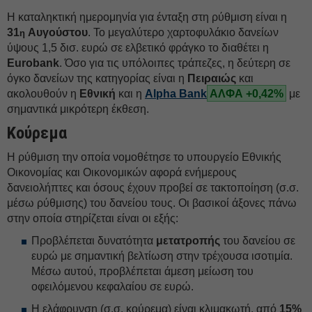
Η καταληκτική ημερομηνία για ένταξη στη ρύθμιση είναι η
31
Αυγούστου
. Το μεγαλύτερο χαρτοφυλάκιο δανείων
η
ύψους 1,5 δισ. ευρώ σε ελβετικό φράγκο το διαθέτει η
Eurobank
. Όσο για τις υπόλοιπες τράπεζες, η δεύτερη σε
όγκο δανείων της κατηγορίας είναι η
Πειραιώς
και
ακολουθούν η
Εθνική
και η
Alpha Bank
ΑΛΦΑ +0,42%
με
σημαντικά μικρότερη έκθεση.
Κούρεμα
Η ρύθμιση την οποία νομοθέτησε το υπουργείο Εθνικής
Οικονομίας και Οικονομικών αφορά ενήμερους
δανειολήπτες και όσους έχουν προβεί σε τακτοποίηση (σ.σ.
μέσω ρύθμισης) του δανείου τους. Οι βασικοί άξονες πάνω
στην οποία στηρίζεται είναι οι εξής:
Προβλέπεται δυνατότητα
μετατροπής
του δανείου σε
ευρώ με σημαντική βελτίωση στην τρέχουσα ισοτιμία.
Μέσω αυτού, προβλέπεται άμεση μείωση του
οφειλόμενου κεφαλαίου σε ευρώ.
Η ελάφρυνση (σ.σ. κούρεμα) είναι κλιμακωτή, από
15%