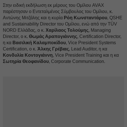
Στην ειδική εκδήλωση εκ μέρους του Ομίλου AVAX
παρέστησαν ο Εντεταλμένος Σύμβουλος του Ομίλου, κ.
Αντώνης Μιτζάλης και η κυρία
Ρόη Κωνσταντάρου
, QSHE
and Sustainability Director του Ομίλου, ενώ από την TÜV
NORD Ελλάδας, o κ.
Χαρίλαος Τολούμης
, Managing
Director, ο κ
. Θωμάς Αραπογιάννης
, Certification Director,
η κα
Βασιλική Καλαμποκίδου
, Vice President Systems
Certification, ο κ.
Άλκης Γρέβιας
, Lead Auditor, η κα
Κονδυλία Κοντογιάννη
, Vice President Training και η κα
Σωτηρία Θεοφανίδου
, Corporate Communication.