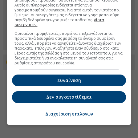
αποκτήσουν πρόσβαση σε αυτές ή να τις αποθηκεύσουν.
Αυτές οι πληροφορίες ενδέχεται επίσης να
χρησιμοποιηθούν συγκεκριμένα από αυτόν τον ιστότοπο.
Εμείς και οι συνεργάτες μας ενδέχεται να χρησιμοποιούμε
ακριβή δεδομένα γεωγραφικής τοποθεσίας.
Λίστα
συνεργατών.
Ορισμένοι προμηθευτές μπορεί να επεξεργάζονται τα
προσωπικά δεδομένα σας με βάση το έννομο συμφέρον
τους, αλλά μπορείτε να αρνηθείτε κάνοντας διαχείριση των
παρακάτω επιλογών. Αναζητήστε έναν σύνδεσμο στο κάτω
μέρος αυτής της σελίδας ή στο μενού του ιστοτόπου, για να
διαχειριστείτε ή να ανακαλέσετε τη συναίνεσή σας στις
Προσθέστε το euro2day.gr στο Discover
ρυθμίσεις απορρήτου και cookie.
Συναίνεση
Δεν συγκατατίθεμαι
Διαχείριση επιλογών