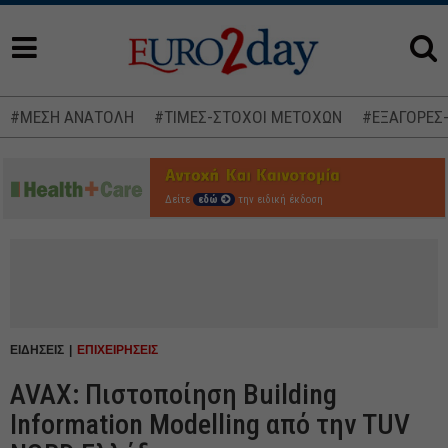
#ΜΕΣΗ ΑΝΑΤΟΛΗ
#ΤΙΜΕΣ-ΣΤΟΧΟΙ ΜΕΤΟΧΩΝ
#ΕΞΑΓΟΡΕΣ
Δείτε
εδώ
την ειδική έκδοση
ΕΙΔΗΣΕΙΣ
ΕΠΙΧΕΙΡΗΣΕΙΣ
AVAX: Πιστοποίηση Building
Information Modelling από την TUV