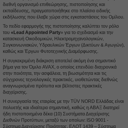
διεθνή οργανισμό επιθεώρησης, πιστοποίησης και
εκπαίδευσης, πραγματοποιήθηκε στο πλαίσιο ειδικής
εκδήλωσης που έλαβε χώρα στις εγκαταστάσεις του Ομίλου.
Το πεδίο εφαρμογής της πιστοποίησης καλύπτει τον ρόλο
του
«Lead Appointed Party
» για το σχεδιασμό και την
κατασκευή Οικοδομικών, Ηλεκτρομηχανολογικών,
Συγκοινωνιακών, Υδραυλικών Έργων (Δικτύων & Αγωγών),
καθώς και Έργων Φυτοτεχνικής Διαμόρφωσης.
Η συγκεκριμένη διάκριση αποτελεί ακόμη ένα σημαντικό
βήμα για τον Όμιλο AVAX, ο οποίος επενδύει διαχρονικά
στην ποιότητα, την ασφάλεια, τη βιωσιμότητα και τις
σύγχρονες τεχνολογικές πρακτικές, υιοθετώντας διεθνώς
αναγνωρισμένα πρότυπα και βέλτιστες πρακτικές
διαχείρισης.
Η συνεργασία της εταιρίας με την TÜV NORD Ελλάδας είναι
πολυετής και ιδιαίτερα σημαντική, καθώς η ΑΒΑΞ διατηρεί
ήδη πιστοποιημένα δέκα (10) Συστήματα Διαχείρισης
Διεθνών Προτύπων, μεταξύ των οποίων: ISO 9001 -
Σύστημα Διαχείρισης Ποιότητας, ΕΛΟΤ 1439 – Σύστημα