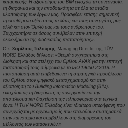
κατασκευής. Η αξιοποίηση του BIM ενισχύει τη συνεργασία,
τη διαφάνεια και την αποδοτικότητα σε όλα τα στάδια
υλοποίησης των έργων μας. Προσφέρει επίσης σημαντική
προστιθέμενη αξία στους πελάτες και τους συνεργάτες μας
αλλά και στον Όμιλό μας και τους ανθρώπους του.
Συγχαρητήρια σε όσους συνέβαλαν στην επιτυχή
ολοκλήρωση της διαδικασίας πιστοποίησης».
Ο κ.
Χαρίλαος Τολούμης
, Managing Director της TÜV
NORD Ελλάδας δήλωσε:
«Θερμά συγχαρητήρια στη
Διοίκηση και στα στελέχη του Ομίλου AVAX για την επιτυχή
πιστοποίησή τους σύμφωνα με το ISO 19650-2:2018. Η
πιστοποίηση αυτή επιβεβαιώνει τη στρατηγική προσήλωση
του Ομίλου στον ψηφιακό μετασχηματισμό και στην
αξιοποίηση του Building Information Modeling (BIM),
ενισχύοντας τη διαφάνεια, τη συνεργασία και την
αποτελεσματική διαχείριση της πληροφορίας στα τεχνικά
έργα. Η TÜV NORD Ελλάδας είναι ιδιαίτερα υπερήφανη που
συνεργάζεται με οργανισμούς που επενδύουν συστηματικά
στην καινοτομία και συμβάλλουν στη διαμόρφωση του
μέλλοντος των κατασκευών.»