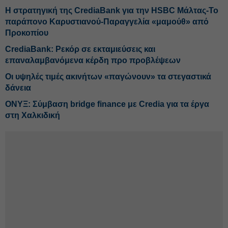
Η στρατηγική της CrediaBank για την HSBC Μάλτας-Το
παράπονο Καρυστιανού-Παραγγελία «μαμούθ» από
Προκοπίου
CrediaBank: Ρεκόρ σε εκταμιεύσεις και
επαναλαμβανόμενα κέρδη προ προβλέψεων
Οι υψηλές τιμές ακινήτων «παγώνουν» τα στεγαστικά
δάνεια
ΟΝΥΞ: Σύμβαση bridge finance με Credia για τα έργα
στη Χαλκιδική