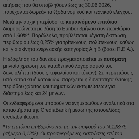
αιτήσεις που θα υποβληθούν έως τις 30.06.2026,
παρέχονται δωρεάν τα έξοδα νομικού και τεχνικού ελέγχου.
Μετά την αρχική περίοδο, το
κυμαινόμενο επιτόκιο
διαμορφώνεται με βάση το Euribor 3μήνου συν περιθώριο
από
1,60%*
. Παράλληλα, προβλέπεται μέγιστη έκπτωση
περιθωρίου έως 0,25% για τρίτεκνους, πολύτεκνους, καθώς
και για ακίνητα ενεργειακής κατηγορίας Α ή Β (βάσει Π.Ε.Α.).
Η εξόφληση του δανείου πραγματοποιείται με
αυτόματη
μηνιαία χρέωση του καταθετικού λογαριασμού του
δανειολήπτη (δόσεις κεφαλαίου και τόκων). Σε περιπτώσεις
υπό κατασκευή κατοικιών, παρέχεται η δυνατότητα έντοκης
περιόδου χάριτος και τμηματικών εκταμιεύσεων για
διάστημα έως και 24 μηνών.
Οι ενδιαφερόμενοι μπορούν να ενημερωθούν αναλυτικά στα
καταστήματα της CrediaBank ή μέσω της ιστοσελίδας
crediabank.com.
*
Τα επιτόκια επιβαρύνονται με την εισφορά του Ν.128/75
(σήμερα 0,12%). Οι προσφερόμενες εκπτώσεις επί του