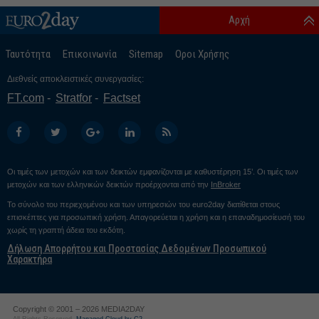
Αρχή
Ταυτότητα
Επικοινωνία
Sitemap
Οροι Χρήσης
Διεθνείς αποκλειστικές συνεργασίες:
FT.com
Stratfor
Factset
Οι τιμές των μετοχών και των δεικτών εμφανίζονται με καθυστέρηση 15’. Οι τιμές των
μετοχών και των ελληνικών δεικτών προέρχονται από την
InBroker
Το σύνολο του περιεχομένου και των υπηρεσιών του euro2day διατίθεται στους
επισκέπτες για προσωπική χρήση. Απαγορεύεται η χρήση και η επαναδημοσίευσή του
χωρίς τη γραπτή άδεια του εκδότη.
Δήλωση Απορρήτου και Προστασίας Δεδομένων Προσωπικού
Χαρακτήρα
Copyright © 2001 – 2026 MEDIA2DAY