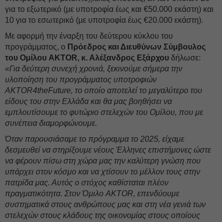
για το εξωτερικό (με υποτροφία έως και €50.000 εκάστη) και
10 για το εσωτερικό (με υποτροφία έως €20.000 εκάστη).
Με αφορμή την έναρξη του δεύτερου κύκλου του
προγράμματος, ο
Πρόεδρος και Διευθύνων Σύμβουλος
του Ομίλου AKTOR, κ. Αλέξανδρος Εξάρχου
δήλωσε:
«Για δεύτερη συνεχή χρονιά, ξεκινούμε σήμερα την
υλοποίηση του προγράμματος υποτροφιών
AKTOR4theFuture, το οποίο αποτελεί το μεγαλύτερο του
είδους του στην Ελλάδα και θα μας βοηθήσει να
εμπλουτίσουμε το φυτώριο στελεχών του Ομίλου, που με
συνέπεια διαμορφώνουμε.
Όταν παρουσιάσαμε το πρόγραμμα το 2025, είχαμε
δεσμευθεί να στηρίξουμε νέους Έλληνες επιστήμονες ώστε
να φέρουν πίσω στη χώρα μας την καλύτερη γνώση που
υπάρχει στον κόσμο και να χτίσουν το μέλλον τους στην
πατρίδα μας. Αυτός ο στόχος καθίσταται πλέον
πραγματικότητα. Στον Όμιλο AKTOR, επενδύουμε
συστηματικά στους ανθρώπους μας και στη νέα γενιά των
στελεχών στους κλάδους της οικονομίας στους οποίους