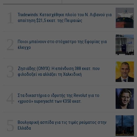
1
Tradewinds: Κατασχέθηκε πλοίο του Ν. Λιβανού για
απαίτηση $21,5 εκατ. της Πειραιώς
2
Ποιοι μπαίνουν στο στόχαστρο της Εφορίας για
έλεγχο
3
Ζησιάδης (ONYX): Η επένδυση 388 εκατ. που
φιλοδοξεί να αλλάξει τη Χαλκιδική
4
Στα δικαστήρια ο ιδρυτής της Revolut για το
«χρυσό» superyacht των €350 εκατ.
5
Βουλγαρική ασπίδα για τις τιμές ρεύματος στην
Ελλάδα