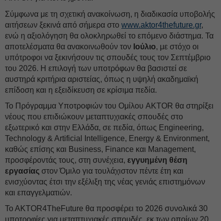
Σύμφωνα με τη σχετική ανακοίνωση, η διαδικασία υποβολής
αιτήσεων ξεκινά από σήμερα στο
www.aktor4thefuture.gr
,
ενώ η αξιολόγηση θα ολοκληρωθεί το επόμενο διάστημα. Τα
αποτελέσματα θα ανακοινωθούν τον
Ιούλιο
, με στόχο οι
υπότροφοι να ξεκινήσουν τις σπουδές τους τον Σεπτέμβριο
του 2026. Η επιλογή των υποτρόφων θα βασιστεί σε
αυστηρά κριτήρια αριστείας, όπως η υψηλή ακαδημαϊκή
επίδοση και η εξειδίκευση σε κρίσιμα πεδία.
Το Πρόγραμμα Υποτροφιών του Ομίλου AKTOR θα στηρίξει
νέους που επιδιώκουν μεταπτυχιακές σπουδές στο
εξωτερικό και στην Ελλάδα, σε πεδία, όπως Engineering,
Technology & Artificial Intelligence, Energy & Environment,
καθώς επίσης και Business, Finance και Management,
προσφέροντάς τους, στη συνέχεια,
εγγυημένη θέση
εργασίας
στον Όμιλο για τουλάχιστον πέντε έτη και
ενισχύοντας έτσι την εξέλιξη της νέας γενιάς επιστημόνων
και επαγγελματιών.
To AKTOR4TheFuture θα προσφέρει το 2026 συνολικά 30
υποτροφίες για μεταπτυχιακές σπουδές, εκ των οποίων 20