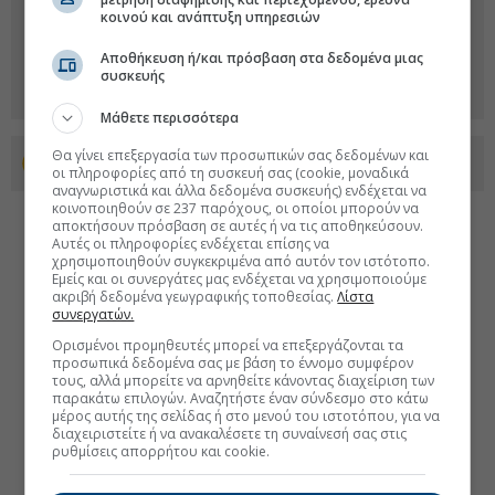
κοινού και ανάπτυξη υπηρεσιών
Αποθήκευση ή/και πρόσβαση στα δεδομένα μιας
συσκευής
Μάθετε περισσότερα
Θα γίνει επεξεργασία των προσωπικών σας δεδομένων και
Προσθέστε το euro2day.gr στο Discover
οι πληροφορίες από τη συσκευή σας (cookie, μοναδικά
αναγνωριστικά και άλλα δεδομένα συσκευής) ενδέχεται να
κοινοποιηθούν σε 237 παρόχους, οι οποίοι μπορούν να
αποκτήσουν πρόσβαση σε αυτές ή να τις αποθηκεύσουν.
Αυτές οι πληροφορίες ενδέχεται επίσης να
χρησιμοποιηθούν συγκεκριμένα από αυτόν τον ιστότοπο.
Εμείς και οι συνεργάτες μας ενδέχεται να χρησιμοποιούμε
ακριβή δεδομένα γεωγραφικής τοποθεσίας.
Λίστα
συνεργατών.
Ορισμένοι προμηθευτές μπορεί να επεξεργάζονται τα
προσωπικά δεδομένα σας με βάση το έννομο συμφέρον
τους, αλλά μπορείτε να αρνηθείτε κάνοντας διαχείριση των
παρακάτω επιλογών. Αναζητήστε έναν σύνδεσμο στο κάτω
μέρος αυτής της σελίδας ή στο μενού του ιστοτόπου, για να
διαχειριστείτε ή να ανακαλέσετε τη συναίνεσή σας στις
ρυθμίσεις απορρήτου και cookie.