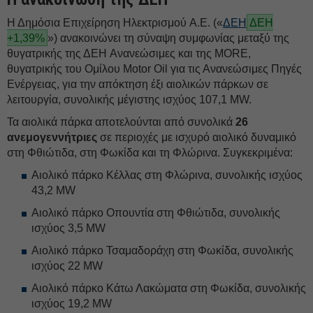
Η Δημόσια Επιχείρηση Ηλεκτρισμού A.E. («
ΔΕΗ
ΔΕΗ
+1,39%
») ανακοινώνει τη σύναψη συμφωνίας μεταξύ της
θυγατρικής της ΔΕH Ανανεώσιμες και της MORE,
θυγατρικής του Ομίλου Motor Oil για τις Ανανεώσιμες Πηγές
Ενέργειας, για την απόκτηση έξι αιολικών πάρκων σε
λειτουργία, συνολικής μέγιστης ισχύος 107,1 MW.
Τα αιολικά πάρκα αποτελούνται από συνολικά
26
ανεμογεννήτριες
σε περιοχές με ισχυρό αιολικό δυναμικό
στη Φθιώτιδα, στη Φωκίδα και τη Φλώρινα. Συγκεκριμένα:
Αιολικό πάρκο Κέλλας στη Φλώρινα, συνολικής ισχύος
43,2 MW
Αιολικό πάρκο Οπουντία στη Φθιώτιδα, συνολικής
ισχύος 3,5 MW
Αιολικό πάρκο Τσαμαδοράχη στη Φωκίδα, συνολικής
ισχύος 22 MW
Αιολικό πάρκο Κάτω Λακώματα στη Φωκίδα, συνολικής
ισχύος 19,2 MW