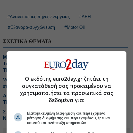
#Ανανεώσιμες πηγές ενέργειας
#ΔΕΗ
#Εξαγορά-συγχώνευση
#Motor Oil
ΣΧΕΤΙΚΑ ΘΕΜΑΤΑ
Μυτιληναίος: Τα μηνύματα και τα... fingers crossed-
Τσίπρας: Οι ανεξάρτητοι και το χαμηλό μονοψήφιο-
Tips για ΔΕΗ, ΚΥΠΡ
Ο εκδότης euro2day.gr ζητάει τη
Vodafone-ΔΕΗ: Στα 130 εκατ. το τίμημα για την κοινή
συγκατάθεσή σας προκειμένου να
εταιρεία οπτικών ινών
χρησιμοποιήσει τα προσωπικά σας
Aktor: Deal με Motor Oil για το 75% των Ηλέκτωρ και
δεδομένα για:
Thalis
Στρατηγική επένδυση του EFA Group στη Fractal
Εξατομικευμένη διαφήμιση και περιεχόμενο,
μέτρηση διαφήμισης και περιεχομένου, έρευνα
Networx της Κύπρου
κοινού και ανάπτυξη υπηρεσιών