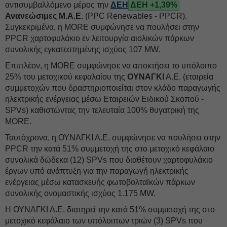
αντισυμβαλλόμενο μέρος την
ΔΕΗ
ΔΕΗ +1,39%
Ανανεώσιμες Μ.Α.Ε.
(PPC Renewables - PPCR).
Συγκεκριμένα, η MORE συμφώνησε να πουλήσει στην
PPCR χαρτοφυλάκιο εν λειτουργία αιολικών πάρκων
συνολικής εγκατεστημένης ισχύος 107 MW.
Επιπλέον, η MORE συμφώνησε να αποκτήσει το υπόλοιπο
25% του μετοχικού κεφαλαίου της
ΟΥΝΑΓΚΙ
Α.Ε. (εταιρεία
συμμετοχών που δραστηριοποιείται στον κλάδο παραγωγής
ηλεκτρικής ενέργειας μέσω Εταιρειών Ειδικού Σκοπού -
SPVs) καθιστώντας την τελευταία 100% θυγατρική της
MORE.
Ταυτόχρονα, η ΟΥΝΑΓΚΙ Α.Ε. συμφώνησε να πουλήσει στην
PPCR την κατά 51% συμμετοχή της στο μετοχικό κεφάλαιο
συνολικά δώδεκα (12) SPVs που διαθέτουν χαρτοφυλάκιο
έργων υπό ανάπτυξη για την παραγωγή ηλεκτρικής
ενέργειας μέσω κατασκευής φωτοβολταϊκών πάρκων
συνολικής ονομαστικής ισχύος 1.175 MW.
Η ΟΥΝΑΓΚΙ Α.Ε. διατηρεί την κατά 51% συμμετοχή της στο
μετοχικό κεφάλαιο των υπόλοιπων τριών (3) SPVs που