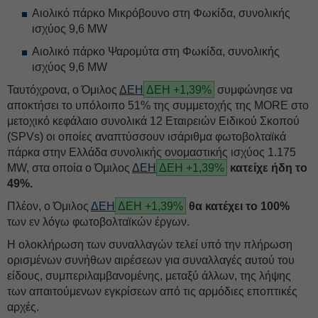
Αιολικό πάρκο Μικρόβουνο στη Φωκίδα, συνολικής
ισχύος 9,6 MW
Αιολικό πάρκο Ψαρομύτα στη Φωκίδα, συνολικής
ισχύος 9,6 MW
Ταυτόχρονα, ο Όμιλος
ΔΕΗ
ΔΕΗ +1,39%
συμφώνησε να
αποκτήσει το υπόλοιπο 51% της συμμετοχής της MORE στο
μετοχικό κεφάλαιο συνολικά 12 Εταιρειών Ειδικού Σκοπού
(SPVs) οι οποίες αναπτύσσουν ισάριθμα φωτοβολταϊκά
πάρκα στην Ελλάδα συνολικής ονομαστικής ισχύος 1.175
MW, στα οποία ο Όμιλος
ΔΕΗ
ΔΕΗ +1,39%
κατείχε ήδη το
49%.
Πλέον, ο Όμιλος
ΔΕΗ
ΔΕΗ +1,39%
θα κατέχει το 100%
των εν λόγω φωτοβολταϊκών έργων.
Η ολοκλήρωση των συναλλαγών τελεί υπό την πλήρωση
ορισμένων συνήθων αιρέσεων για συναλλαγές αυτού του
είδους, συμπεριλαμβανομένης, μεταξύ άλλων, της λήψης
των απαιτούμενων εγκρίσεων από τις αρμόδιες εποπτικές
αρχές.