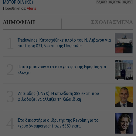
ΜΟΤΟΡ ΟΪΛ (ΚΟ)
53,000
+0,09 %
+0,050
Προσθήκη σε:
Alerts
ΔΗΜΟΦΙΛΗ
ΣΧΟΛΙΑΣΜΕΝΑ
1
Tradewinds: Κατασχέθηκε πλοίο του Ν. Λιβανού για
απαίτηση $21,5 εκατ. της Πειραιώς
2
Ποιοι μπαίνουν στο στόχαστρο της Εφορίας για
έλεγχο
3
Ζησιάδης (ONYX): Η επένδυση 388 εκατ. που
φιλοδοξεί να αλλάξει τη Χαλκιδική
4
Στα δικαστήρια ο ιδρυτής της Revolut για το
«χρυσό» superyacht των €350 εκατ.