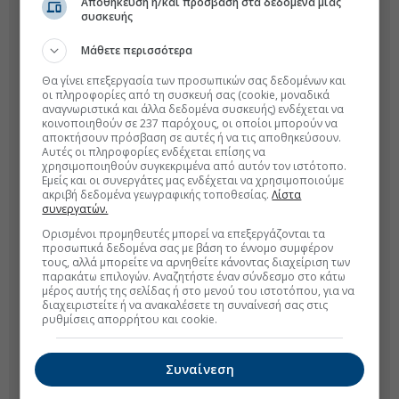
Αποθήκευση ή/και πρόσβαση στα δεδομένα μιας
συσκευής
Μάθετε περισσότερα
Θα γίνει επεξεργασία των προσωπικών σας δεδομένων και
οι πληροφορίες από τη συσκευή σας (cookie, μοναδικά
αναγνωριστικά και άλλα δεδομένα συσκευής) ενδέχεται να
κοινοποιηθούν σε 237 παρόχους, οι οποίοι μπορούν να
αποκτήσουν πρόσβαση σε αυτές ή να τις αποθηκεύσουν.
Αυτές οι πληροφορίες ενδέχεται επίσης να
χρησιμοποιηθούν συγκεκριμένα από αυτόν τον ιστότοπο.
Εμείς και οι συνεργάτες μας ενδέχεται να χρησιμοποιούμε
ακριβή δεδομένα γεωγραφικής τοποθεσίας.
Λίστα
συνεργατών.
Ορισμένοι προμηθευτές μπορεί να επεξεργάζονται τα
προσωπικά δεδομένα σας με βάση το έννομο συμφέρον
τους, αλλά μπορείτε να αρνηθείτε κάνοντας διαχείριση των
παρακάτω επιλογών. Αναζητήστε έναν σύνδεσμο στο κάτω
μέρος αυτής της σελίδας ή στο μενού του ιστοτόπου, για να
διαχειριστείτε ή να ανακαλέσετε τη συναίνεσή σας στις
ρυθμίσεις απορρήτου και cookie.
Συναίνεση