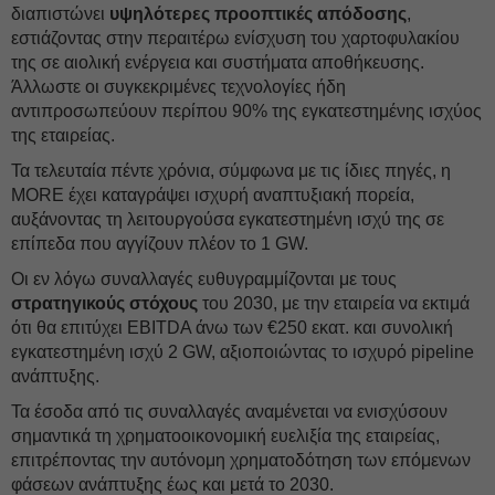
διαπιστώνει
υψηλότερες προοπτικές απόδοσης
,
εστιάζοντας στην περαιτέρω ενίσχυση του χαρτοφυλακίου
της σε αιολική ενέργεια και συστήματα αποθήκευσης.
Άλλωστε οι συγκεκριμένες τεχνολογίες ήδη
αντιπροσωπεύουν περίπου 90% της εγκατεστημένης ισχύος
της εταιρείας.
Τα τελευταία πέντε χρόνια, σύμφωνα με τις ίδιες πηγές, η
MORE έχει καταγράψει ισχυρή αναπτυξιακή πορεία,
αυξάνοντας τη λειτουργούσα εγκατεστημένη ισχύ της σε
επίπεδα που αγγίζουν πλέον το 1 GW.
Οι εν λόγω συναλλαγές ευθυγραμμίζονται με τους
στρατηγικούς στόχους
του 2030, με την εταιρεία να εκτιμά
ότι θα επιτύχει EBITDA άνω των €250 εκατ. και συνολική
εγκατεστημένη ισχύ 2 GW, αξιοποιώντας το ισχυρό pipeline
ανάπτυξης.
Τα έσοδα από τις συναλλαγές αναμένεται να ενισχύσουν
σημαντικά τη χρηματοοικονομική ευελιξία της εταιρείας,
επιτρέποντας την αυτόνομη χρηματοδότηση των επόμενων
φάσεων ανάπτυξης έως και μετά το 2030.