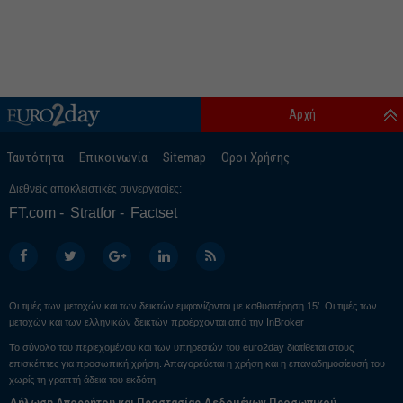
Αρχή
Ταυτότητα
Επικοινωνία
Sitemap
Οροι Χρήσης
Διεθνείς αποκλειστικές συνεργασίες:
FT.com
Stratfor
Factset
Οι τιμές των μετοχών και των δεικτών εμφανίζονται με καθυστέρηση 15’. Οι τιμές των
μετοχών και των ελληνικών δεικτών προέρχονται από την
InBroker
Το σύνολο του περιεχομένου και των υπηρεσιών του euro2day διατίθεται στους
επισκέπτες για προσωπική χρήση. Απαγορεύεται η χρήση και η επαναδημοσίευσή του
χωρίς τη γραπτή άδεια του εκδότη.