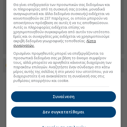
Θα γίνει επεξεργασία των προσωπικών σας δεδομένων και
οι πληροφορίες από τη συσκευή σας (cookie, μοναδικά
αναγνωριστικά και άλλα δεδομένα συσκευής) ενδέχεται να
κοινοποιηθούν σε 237 παρόχους, οι οποίοι μπορούν να
αποκτήσουν πρόσβαση σε αυτές ή να τις αποθηκεύσουν.
Αυτές οι πληροφορίες ενδέχεται επίσης να
χρησιμοποιηθούν συγκεκριμένα από αυτόν τον ιστότοπο.
Εμείς και οι συνεργάτες μας ενδέχεται να χρησιμοποιούμε
ακριβή δεδομένα γεωγραφικής τοποθεσίας.
Λίστα
συνεργατών.
Ορισμένοι προμηθευτές μπορεί να επεξεργάζονται τα
προσωπικά δεδομένα σας με βάση το έννομο συμφέρον
τους, αλλά μπορείτε να αρνηθείτε κάνοντας διαχείριση των
Προσθέστε το euro2day.gr στο Discover
παρακάτω επιλογών. Αναζητήστε έναν σύνδεσμο στο κάτω
μέρος αυτής της σελίδας ή στο μενού του ιστοτόπου, για να
διαχειριστείτε ή να ανακαλέσετε τη συναίνεσή σας στις
ρυθμίσεις απορρήτου και cookie.
Συναίνεση
Δεν συγκατατίθεμαι