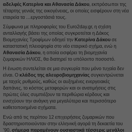
αδελφές Κατερίνα και Αθανασία Δάκου
, εκπρόσωποι της
τέταρτης γενιάς της οικογένειας, οι οποίες εισφέρουν στη νέα
εταιρεία τα …εργοστάσιά τους.
Σύμφωνα με πληροφορίες του Euro2day.gr, η σχέση
ανταλλαγής βάσει της οποίας συγκροτείται η Δάκος
Βιομηχανίες Τροφίμων οδηγεί την
Κατερίνα Δάκου
σε
καταστατική πλειοψηφία στο νέο εταιρικό σχήμα, ενώ η
Αθανασία Δάκου
, η οποία εισφέρει τη βιομηχανία
ζυμαρικών ΗΛΙΟΣ, θα διατηρεί το υπόλοιπο ποσοστό.
Η ένωση συντελείται σε μια συγκυρία που μόνο τυχαία δεν
είναι. Ο
κλάδος της αλευροβιομηχανίας
συγκεντρώνεται
με ταχείς ρυθμούς, καθώς οι αυξημένες ενεργειακές
δαπάνες, το κόστος μεταφορών και οι ανατιμήσεις στις
πρώτες ύλες συμπιέζουν τα περιθώρια κέρδους και
ενισχύουν την ανάγκη για μεγαλύτερα και περισσότερο
καθετοποιημένα σχήματα.
Ενώ από τις περίπου 12 επιχειρήσεις ζυμαρικών που
δραστηριοποιούνταν στην ελληνική αγορά τη δεκαετία του
’90,
σήμερα παραμένουν ουσιαστικά τέσσερις μεγάλοι