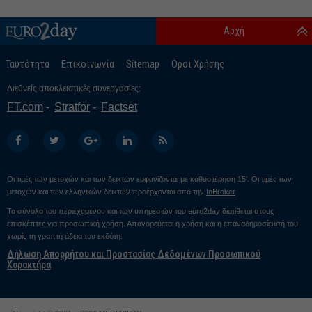
Αρχή
Ταυτότητα
Επικοινωνία
Sitemap
Οροι Χρήσης
Διεθνείς αποκλειστικές συνεργασίες:
FT.com
Stratfor
Factset
Οι τιμές των μετοχών και των δεικτών εμφανίζονται με καθυστέρηση 15’. Οι τιμές των
μετοχών και των ελληνικών δεικτών προέρχονται από την
InBroker
Το σύνολο του περιεχομένου και των υπηρεσιών του euro2day διατίθεται στους
επισκέπτες για προσωπική χρήση. Απαγορεύεται η χρήση και η επαναδημοσίευσή του
χωρίς τη γραπτή άδεια του εκδότη.
Δήλωση Απορρήτου και Προστασίας Δεδομένων Προσωπικού
Χαρακτήρα