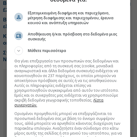
Bally's Intralot: Πώς θα «τρέξει» τη νέα χρηματοδότηση
£262 εκατ.
Εξατομικευμένη διαφήμιση και περιεχόμενο,
μέτρηση διαφήμισης και περιεχομένου, έρευνα
Bally’s Intralot: Νέα χρηματοδότηση €306 εκατ. για
κοινού και ανάπτυξη υπηρεσιών
εξαγορές και αναχρηματοδότηση χρέους
Αποθήκευση ή/και πρόσβαση στα δεδομένα μιας
Κατενάτσιο από Μάλτα στο σχέδιο ΕΕ για το φόρο στο
συσκευής
online στοίχημα
Μάθετε περισσότερα
Στρατηγική επένδυση του EFA Group στη Fractal
Networx της Κύπρου
Θα γίνει επεξεργασία των προσωπικών σας δεδομένων και
οι πληροφορίες από τη συσκευή σας (cookie, μοναδικά
αναγνωριστικά και άλλα δεδομένα συσκευής) ενδέχεται να
κοινοποιηθούν σε 237 παρόχους, οι οποίοι μπορούν να
αποκτήσουν πρόσβαση σε αυτές ή να τις αποθηκεύσουν.
Αυτές οι πληροφορίες ενδέχεται επίσης να
χρησιμοποιηθούν συγκεκριμένα από αυτόν τον ιστότοπο.
Εμείς και οι συνεργάτες μας ενδέχεται να χρησιμοποιούμε
ακριβή δεδομένα γεωγραφικής τοποθεσίας.
Λίστα
συνεργατών.
Ορισμένοι προμηθευτές μπορεί να επεξεργάζονται τα
προσωπικά δεδομένα σας με βάση το έννομο συμφέρον
τους, αλλά μπορείτε να αρνηθείτε κάνοντας διαχείριση των
παρακάτω επιλογών. Αναζητήστε έναν σύνδεσμο στο κάτω
μέρος αυτής της σελίδας ή στο μενού του ιστοτόπου, για να