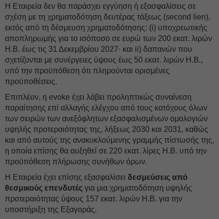
Η Εταιρεία δεν θα παράσχει εγγύηση ή εξασφαλίσεις σε
σχέση με τη χρηματοδότηση δευτέρας τάξεως (second lien),
εκτός από τη δέσμευση χρηματοδότησης: (i) υποχρεωτικής
αποπληρωμής για το ισόποσο σε ευρώ των 200 εκατ. λιρών
Η.Β. έως τις 31 Δεκεμβρίου 2027· και ii) δαπανών που
σχετίζονται με συνέργειες ύψους έως 50 εκατ. λιρών Η.Β.,
υπό την προϋπόθεση ότι πληρούνται ορισμένες
προϋποθέσεις.
Επιπλέον, η evoke έχει λάβει προληπτικώς συναίνεση
παραίτησης επί αλλαγής ελέγχου από τους κατόχους όλων
των σειρών των ανεξόφλητων εξασφαλισμένων ομολογιών
υψηλής προτεραιότητας της, λήξεως 2030 και 2031, καθώς
και από αυτούς της ανακυκλούμενης γραμμής πίστωσής της,
η οποία επίσης θα αυξηθεί σε 220 εκατ. λίρες Η.Β. υπό την
προϋπόθεση πλήρωσης συνήθων όρων.
Η Εταιρεία έχει επίσης εξασφαλίσει
δεσμεύσεις από
θεσμικούς επενδυτές
για μια χρηματοδότηση υψηλής
προτεραιότητας ύψους 157 εκατ. λιρών H.B. για την
υποστήριξη της Εξαγοράς.