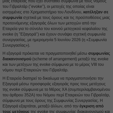
μιας εταιρείας που έχει συσταθεί σύμφωνα με τους νόμους
του Γιβραλτάρ ("evoke"), οι μετοχές της οποίας είναι
εισηγμένες στο Χρηματιστήριο του Λονδίνου,
κατέληξαν σε
συμφωνία
σχετικά με τους όρους και τις προϋποθέσεις μιας
προτεινόμενης εξαγοράς όλων των μετοχών από την
Εταιρεία για το σύνολο του κοινού μετοχικού κεφαλαίου της
evoke (η "Εξαγορά") και έχουν συνάψει σχετική συμφωνία
συνεργασίας, με ημερομηνία 5 Ιουνίου 2026 (η «Συμφωνία
Συνεργασίας»).
Η εξαγορά πρόκειται να πραγματοποιηθεί μέσω
συμφωνίας
διακανονισμού
(scheme of arrangement) μεταξύ της evoke
και των μετόχων της evoke σύμφωνα με το μέρος VIII του
νόμου περί Εταιρειών του Γιβραλτάρ.
Η Εταιρεία διατηρεί το δικαίωμα να πραγματοποιήσει την
Εξαγορά μέσω προσφοράς εξαγοράς προς τους μετόχους
της evoke σύμφωνα με το Μέρος XA (συμπεριλαμβανομένου
του άρθρου 352Α) του Νόμου περί Εταιρειών του Γιβραλτάρ,
σύμφωνα με τους όρους της Συμφωνίας Συνεργασίας. Η
Εξαγορά εξαρτάται, μεταξύ άλλων, από την
έγκριση από
τους μετόχους
της evoke της συμφωνίας διακανονισμού και