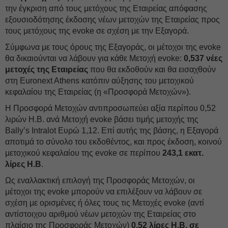
την έγκριση από τους μετόχους της Εταιρείας απόφασης
εξουσιοδότησης έκδοσης νέων μετοχών της Εταιρείας προς
τους μετόχους της evoke σε σχέση με την Εξαγορά.
Σύμφωνα με τους όρους της Εξαγοράς, οι μέτοχοι της evoke
θα δικαιούνται να λάβουν για κάθε Μετοχή evoke:
0,537 νέες
μετοχές της Εταιρείας
που θα εκδοθούν και θα εισαχθούν
στη Euronext Athens κατόπιν αύξησης του μετοχικού
κεφαλαίου της Εταιρείας (η «Προσφορά Μετοχών»).
Η Προσφορά Μετοχών αντιπροσωπεύει αξία περίπου 0,52
λιρών Η.Β. ανά Μετοχή evoke βάσει τιμής μετοχής της
Bally’s Intralοt Ευρώ 1,12. Επί αυτής της βάσης, η Εξαγορά
αποτιμά το σύνολο του εκδοθέντος, και προς έκδοση, κοινού
μετοχικού κεφαλαίου της evoke σε περίπου
243,1 εκατ.
λίρες Η.Β
.
Ως εναλλακτική επιλογή της Προσφοράς Μετοχών, οι
μέτοχοι της evoke μπορούν να επιλέξουν να λάβουν σε
σχέση με ορισμένες ή όλες τους τις Μετοχές evoke (αντί
αντίστοιχου αριθμού νέων μετοχών της Εταιρείας στο
πλαίσιο της Προσφοράς Μετοχών)
0,52 λίρες Η.Β. σε