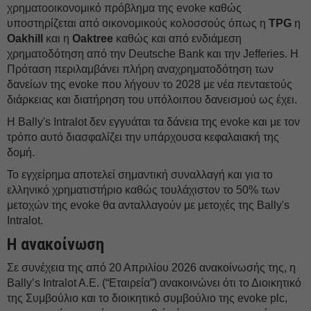
χρηματοοικονομικό πρόβλημα της evoke καθώς
υποστηρίζεται από οικονομικούς κολοσσούς όπως η
TPG
η
Oakhill
και η
Oaktree
καθώς και από ενδιάμεση
χρηματοδότηση από την Deutsche Bank και την Jefferies. H
Πρόταση περιλαμβάνει πλήρη αναχρηματοδότηση των
δανείων της evoke που λήγουν το 2028 με νέα πενταετούς
διάρκειας και διατήρηση του υπόλοιπου δανεισμού ως έχει.
H Bally's Intralοt δεν εγγυάται τα δάνεια της evoke και με τον
τρόπο αυτό διασφαλίζει την υπάρχουσα κεφαλαιακή της
δομή.
Το εγχείρημα αποτελεί σημαντική συναλλαγή και για το
ελληνικό χρηματιστήριο καθώς τουλάχιστον το 50% των
μετοχών της evoke θα ανταλλαγούν με μετοχές της Bally's
Intralοt.
H ανακοίνωση
Σε συνέχεια της από 20 Απριλίου 2026 ανακοίνωσής της, η
Bally’s Intralοt A.E. (“Εταιρεία”) ανακοινώνει ότι το Διοικητικό
της Συμβούλιο και το διοικητικό συμβούλιο της evoke plc,