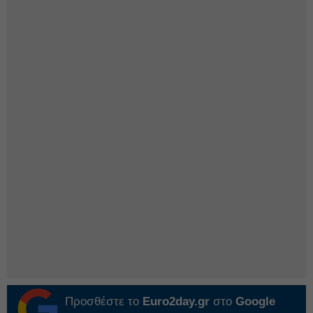
Προσθέστε το
Euro2day.gr
στο
Google