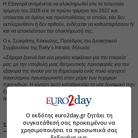
Η Εξαγορά αναμένεται να ολοκληρωθεί είτε το τελευταίο
τρίμηνο του 2026 είτε το πρώτο τρίμηνο του 2027 και
υπόκειται σε όρους και προϋποθέσεις οι οποίοι, εάν δεν
εκπληρωθούν ή δεν αρθούν, ενδέχεται να καθυστερήσουν ή/
και να αποκλείσουν την ολοκλήρωσή της.
Ο κ. Σωκράτης Κόκκαλης, Πρόεδρος του Διοικητικού
Συμβουλίου της Bally’s Intralοt, δήλωσε:
«Σήμερα ξεκινά ένα νέο μεγάλο κεφάλαιο για την εταιρεία
μας, με την υποβολή μιας δεσμευτικής προσφοράς για την
εξαγορά της evoke για τη δημιουργία ενός πολύ ισχυρού
παγκόσμιου πρωταγωνιστή στον χώρο των τυχερών
παιχνιδιών. Η κίνηση αυτή καταδεικνύει τη νέα δυναμική που
έχει αποκτήσει η εταιρεία μας, δικαιώνοντας την
εμπιστοσύνη που μας έχει δείξει το επενδυτικό κοινό».
#Intralot
#Εξαγορά-συγχώνευση
#Τυχερά παιχνίδια
Ο εκδότης euro2day.gr ζητάει τη
συγκατάθεσή σας προκειμένου να
ΣΧΕΤΙΚΑ ΘΕΜΑΤΑ
χρησιμοποιήσει τα προσωπικά σας
δεδομένα για: