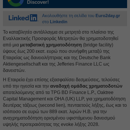
Discover!
Ακολουθήστε τη σελίδα του
Euro2day.gr
στο
Linkedin
Το καταβλητέο αντάλλαγμα σε μετρητά στο πλαίσιο της
Εναλλακτικής Προσφοράς Μετρητών θα χρηματοδοτηθεί
από μια
μεταβατική χρηματοδότηση
(bridge facility)
ύψους έως 200 εκατ. ευρώ που συνήφθη μεταξύ της
Εταιρείας ως δανειολήπτριας και της Deutsche Bank
Aktiengesellschaft και της Jefferies Finance LLC ως
δανειστών.
Η Εταιρεία έχει επίσης εξασφαλίσει δεσμεύσεις, τελούσες
υπό την ηγεσία και την
αναδοχή ομάδας χρηματοδοτών
αποτελούμενης από τα TPG BD Finance L.P., Oaktree
Capital Management και OHA (UK) LLP, για χρηματοδότηση
δευτέρας τάξεως (second lien), πενταετούς λήξης, έως και το
ισόποσο σε ευρώ των 889 εκατ. λιρών Η.Β. για την
αναχρηματοδότηση ορισμένου υφιστάμενου δανεισμού
υψηλής προτεραιότητας της evoke λήξης 2028.