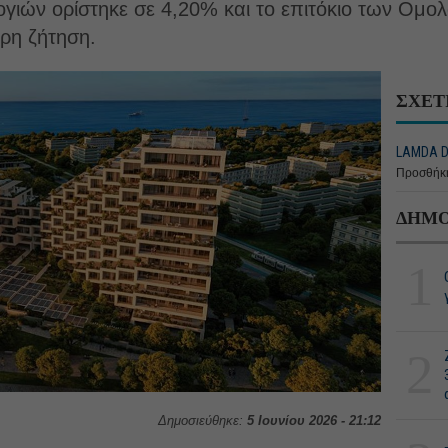
γιών ορίστηκε σε 4,20% και το επιτόκιο των Ομολ
υρη ζήτηση.
ΣΧΕΤ
LAMDA D
Προσθήκη
ΔΗΜΟ
1
2
Δημοσιεύθηκε:
5 Ιουνίου 2026 - 21:12