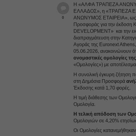
Η «ΑΛΦΑ ΤΡΑΠΕΖΑ ΑΝΩΝΥΜ
ΕΛΛΑΔΟΣ», η «ΤΡΑΠΕΖΑ E
ΑΝΩΝΥΜΟΣ ΕΤΑΙΡΕΙΑ», ως Συ
0
Προσφοράς για την έκδοση 
DEVELOPMENT» και την εισ
διαπραγμάτευση στην Κατηγο
Αγοράς της Euronext Athens
05.06.2026, ανακοινώνουν ότ
ονομαστικές ομολογίες της
«Ομολογίες») με αποτέλεσμα
Η συνολική έγκυρη ζήτηση π
στη Δημόσια Προσφορά
ανήλ
Έκδοσης κατά 1,70 φορές.
Η τιμή διάθεσης των Ομολογι
Ομολογία.
Η τελική απόδοση των Ομο
Ομολογιών σε 4,20% ετησίω
Οι Ομολογίες κατανεμήθηκαν