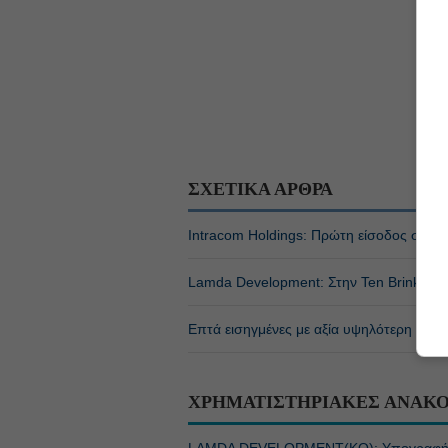
ΣΧΕΤΙΚΑ ΑΡΘΡΑ
Intracom Holdings: Πρώτη είσοδος στο Ελ
Lamda Development: Στην Ten Brinke δυο
Επτά εισηγμένες με αξία υψηλότερη από 
ΧΡΗΜΑΤΙΣΤΗΡΙΑΚΕΣ ΑΝΑΚΟ
LAMDA DEVELOPMENT(ΚΟ): Υπογραφή συμ