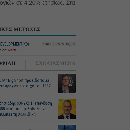
ογιών σε 4,20% ετησίως. Στα
ΙΚΕΣ ΜΕΤΟΧΕΣ
EVELOPMENT(ΚΟ)
6,400
+1,59 %
+0,100
 σε:
Alerts
ΦΙΛΗ
ΣΧΟΛΙΑΣΜΕΝΑ
O Mr. Big Short προειδοποιεί
για κραχ αντίστοιχο του 1987
Ζησιάδης (ONYX): Η επένδυση
388 εκατ. που φιλοδοξεί να
αλλάξει τη Χαλκιδική