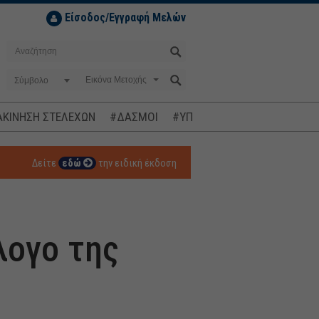
Είσοδος/Εγγραφή Μελών
Σύμβολο
ΚΙΝΗΣΗ ΣΤΕΛΕΧΩΝ
#ΔΑΣΜΟΙ
#ΥΠΟΚΛΟΠΕΣ
#ΠΛΗΘΩΡΙΣΜ
Δείτε
εδώ
την ειδική έκδοση
λογο της