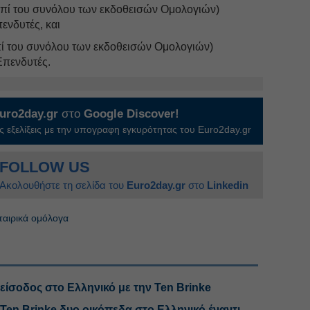
επί του συνόλου των εκδοθεισών Ομολογιών)
ενδυτές, και
πί του συνόλου των εκδοθεισών Ομολογιών)
Επενδυτές.
uro2day.gr
στο
Google Discover!
 εξελίξεις με την υπογραφη εγκυρότητας του Euro2day.gr
FOLLOW US
Ακολουθήστε τη σελίδα του
Euro2day.gr
στο
Linkedin
ταιρικά ομόλογα
είσοδος στο Ελληνικό με την Ten Brinke
Ten Brinke δυο οικόπεδα στο Ελληνικό έναντι