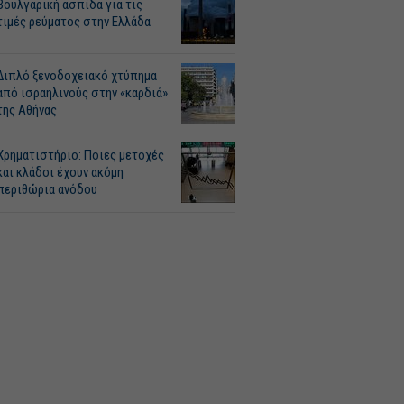
Βουλγαρική ασπίδα για τις
τιμές ρεύματος στην Ελλάδα
Διπλό ξενοδοχειακό χτύπημα
από ισραηλινούς στην «καρδιά»
της Αθήνας
Χρηματιστήριο: Ποιες μετοχές
και κλάδοι έχουν ακόμη
περιθώρια ανόδου