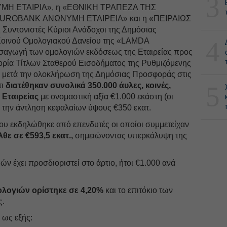
3
Η ΕΤΑΙΡΙΑ», η «ΕΘΝΙΚΗ ΤΡΑΠΕΖΑ ΤΗΣ
UROBANK ΑΝΩΝΥΜΗ ΕΤΑΙΡΕΙΑ» και η «ΠΕΙΡΑΙΩΣ
ντονιστές Κύριοι Ανάδοχοι της Δημόσιας
Κοινού Ομολογιακού Δανείου της «LAMDA
4
αγωγή των ομολογιών εκδόσεως της Εταιρείας προς
ρία Τίτλων Σταθερού Εισοδήματος της Ρυθμιζόμενης
, μετά την ολοκλήρωση της Δημόσιας Προσφοράς στις
ι
διατέθηκαν συνολικά 350.000 άυλες, κοινές,
5
 Εταιρείας
με ονομαστική αξία €1.000 εκάστη (οι
 την άντληση κεφαλαίων ύψους €350 εκατ.
ου εκδηλώθηκε από επενδυτές οι οποίοι συμμετείχαν
θε σε €593,5 εκατ.,
σημειώνοντας υπερκάλυψη της
ών έχει προσδιοριστεί στο άρτιο, ήτοι €1.000 ανά
λογιών ορίστηκε σε 4,20%
και το επιτόκιο των
ς.
 ως εξής: