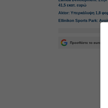
41,5 εκατ. ευρώ
Aktor: Υπερκάλυψη 1,8 φορ
Ellinikon Sports Park: Ανο
Προσθέστε το euro2day