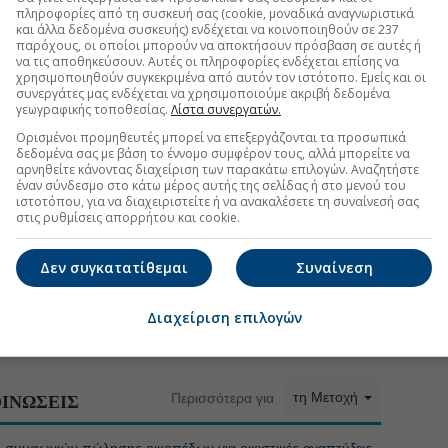
πληροφορίες από τη συσκευή σας (cookie, μοναδικά αναγνωριστικά
και άλλα δεδομένα συσκευής) ενδέχεται να κοινοποιηθούν σε 237
παρόχους, οι οποίοι μπορούν να αποκτήσουν πρόσβαση σε αυτές ή
να τις αποθηκεύσουν. Αυτές οι πληροφορίες ενδέχεται επίσης να
χρησιμοποιηθούν συγκεκριμένα από αυτόν τον ιστότοπο. Εμείς και οι
συνεργάτες μας ενδέχεται να χρησιμοποιούμε ακριβή δεδομένα
γεωγραφικής τοποθεσίας.
Λίστα συνεργατών.
Ορισμένοι προμηθευτές μπορεί να επεξεργάζονται τα προσωπικά
δεδομένα σας με βάση το έννομο συμφέρον τους, αλλά μπορείτε να
αρνηθείτε κάνοντας διαχείριση των παρακάτω επιλογών. Αναζητήστε
τη Μετοχή
έναν σύνδεσμο στο κάτω μέρος αυτής της σελίδας ή στο μενού του
Περισσότερα για
ιστοτόπου, για να διαχειριστείτε ή να ανακαλέσετε τη συναίνεσή σας
στις ρυθμίσεις απορρήτου και cookie.
ληνικό με την Ten Brinke
(07:31 31/07/2026)
Δεν συγκατατίθεμαι
Συναίνεση
 οικόπεδα στο Ελληνικό έναντι 41,5 εκατ. ευρώ
(17:57 30/07/2026)
Διαχείριση επιλογών
την τιμή στο ταμπλό
(07:31 20/07/2026)
τη Μετοχή
Περισσότερα για
ΙΝΩΣΕΙΣ
φωνιών πώλησης οικοπέδων για οικιστικές αναπτύξεις